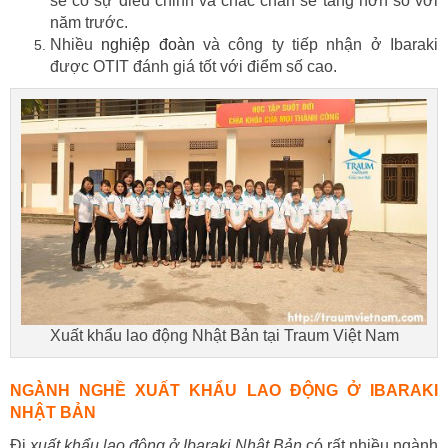
sẽ có sự điều chỉnh và chắc chắn sẽ tăng hơn so với
năm trước.
Nhiều
nghiệp đoàn
và công ty tiếp nhận ở Ibaraki
được OTIT đánh giá tốt với điểm số cao.
Xuất khẩu lao động Nhật Bản tại Traum Việt Nam
NGÀNH NGHỀ XUẤT KHẨU LAO ĐỘNG Ở IBARAKI
NHẬT BẢN
Đi
xuất khẩu lao động ở Ibaraki Nhật Bản
có rất nhiều ngành