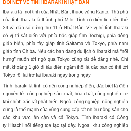
ĐÔI NÉT VỀ TỈNH IBARAKI NHẬT BẢN
Ibaraki là một tỉnh của Nhật Bản, thuộc vùng Kanto. Thủ phủ
của
tỉnh Ibaraki
là thành phố Mito. Tỉnh có diện tích lớn thứ
24 và dân số đứng thứ 11 ở Nhật Bản. Về vị trí, tỉnh Ibaraki
có vị trí sát biển với phía bắc giáp
tỉnh Tochigi
, phía đông
giáp biển, phía tây giáp
tỉnh Saitama
và
Tokyo
, phía nam
giáp
tỉnh Chiba
. Nếu các bạn đang du lịch ở Ibaraki mà “nổi
hứng” muốn tới ngó qua Tokyo cũng rất dễ dàng nhé. Chỉ
mất khoảng 1 giờ đi tàu điện ngầm thôi là các bạn có thể tới
Tokyo rồi lại trở lại Ibaraki ngay trong ngày.
Tỉnh Ibaraki là tỉnh có nền công nghiệp điện, đặc biệt là điện
nguyên tử, công nghiệp sản xuất, hóa chất, công nghiệp cơ
khí chính xác rất phát triển. Ngoài công nghiệp, nông nghiệp
cũng là thế mạnh của vùng cung cấp rất nhiều nông sản cho
các khu vực lân cận và cả Tokyo. Tỉnh Ibaraki có Công
ty Hitachi nổi tiếng tọa lạc tại đây. Ngoài khu công nghiệp