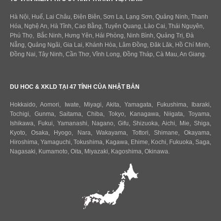
Hà Nội, Huế, Lai Châu, Điện Biên, Sơn La, Lạng Sơn, Quảng Ninh, Thanh
Hóa, Nghệ An, Hà Tĩnh, Cao Bằng, Tuyên Quang, Lào Cai, Thái Nguyên,
Phú Thọ, Bắc Ninh, Hưng Yên, Hải Phòng, Ninh Bình, Quảng Trị, Đà
Nẵng, Quảng Ngãi, Gia Lai, Khánh Hòa, Lâm Đồng, Đăk Lăk, Hồ Chí Minh,
Đồng Nai, Tây Ninh, Cần Thơ, Vĩnh Long, Đồng Tháp, Cà Mau, An Giang.
DU HOC & XKLD TẠI 47 TỈNH CỦA NHẬT BẢN
Hokkaido
,
Aomori
,
Iwate
,
Miyagi
,
Akita
,
Yamagata
,
Fukushima
,
Ibaraki
,
Tochigi
,
Gunma
,
Saitama
,
Chiba
,
Tokyo
,
Kanagawa
,
Niigata
,
Toyama
,
Ishikawa
,
Fukui,
Yamanashi
,
Nagano
,
Gifu
,
Shizuoka
,
Aichi
,
Mie
,
Shiga
,
Kyoto
,
Osaka
,
Hyogo
,
Nara
,
Wakayama
,
Tottori
,
Shimane
,
Okayama
,
Hiroshima
,
Yamaguchi
,
Tokushima
,
Kagawa
,
Ehime
,
Kochi
,
Fukuoka
,
Saga
,
Nagasaki
,
Kumamoto
,
Oita
,
Miyazaki
,
Kagoshima
,
Okinawa
.