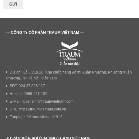
— CÔNG TY CỔ PHẦN TRAUM VIỆT NAM —
Địa chỉ: Lô OV19.20, Khu chức năng đô thị Xuân Phương, Phường Xuân
Phương, TP Hà Nội, Việt Nam
SĐT: 024 37 836 117
Hotline: 0969-911-139
E-Mail: tuyensinh@traumvietnam.com
URL: https://traumvietnam.com.vn
Fanpage: fb/traumvietnam1912
TƯ VẤN MIỄN PHÍ Ở 34 TỈNH THÀNH VIỆT NAM