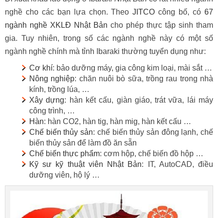
nghề cho các bạn lựa chọn. Theo
JITCO
công bố, có
67
ngành nghề XKLĐ Nhật Bản
cho phép thực tập sinh tham
gia. Tuy nhiên, trong số các ngành nghề này có một số
ngành nghề chính mà tỉnh Ibaraki thường tuyển dụng như:
Cơ khí
: bảo dưỡng máy, gia công kim loại, mài sắt …
Nông nghiệp
: chăn nuôi bò sữa, trồng rau trong nhà
kính, trồng lúa, …
Xây dựng
: hàn kết cấu, giàn giáo, trát vữa, lái máy
công trình, …
Hàn
: hàn CO2, hàn tig, hàn mig, hàn kết cấu …
Chế biến thủy sản
: chế biến thủy sản đông lạnh, chế
biến thủy sản để làm đồ ăn sẵn
Chế biến thực phẩm
: cơm hộp, chế biến đồ hộp …
Kỹ sư kỹ thuật viên Nhật Bản
: IT, AutoCAD, điều
dưỡng viên, hộ lý …