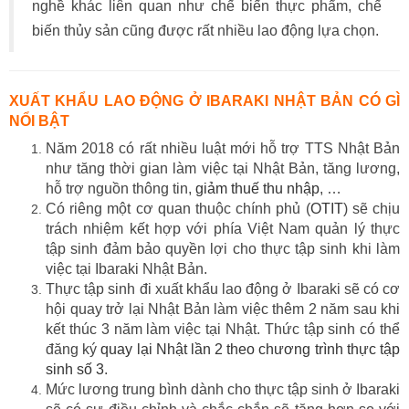
nghề khác liên quan như chế biến thực phẩm, chế
biến thủy sản cũng được rất nhiều lao động lựa chọn.
XUẤT KHẨU LAO ĐỘNG Ở IBARAKI NHẬT BẢN CÓ GÌ
NỔI BẬT
Năm 2018 có rất nhiều luật mới hỗ trợ TTS Nhật Bản
như tăng thời gian làm việc tại Nhật Bản, tăng lương,
hỗ trợ nguồn thông tin,
giảm thuế thu nhập
, …
Có riêng một cơ quan thuộc chính phủ (
OTIT
) sẽ chịu
trách nhiệm kết hợp với phía Việt Nam quản lý thực
tập sinh đảm bảo quyền lợi cho thực tập sinh khi làm
việc tại Ibaraki Nhật Bản.
Thực tập sinh đi xuất khẩu lao động ở Ibaraki sẽ có cơ
hội quay trở lại Nhật Bản làm việc thêm 2 năm sau khi
kết thúc 3 năm làm việc tại Nhật. Thức tập sinh có thể
đăng ký
quay lại Nhật lần 2 theo chương trình thực tập
sinh số 3
.
Mức lương trung bình dành cho thực tập sinh ở Ibaraki