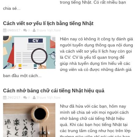
trong tiếng Nhật. Có rất nhiều bạn
chia sẻ...
Cách viết sơ yếu lí lịch bằng tiếng Nhật
09/03/17
-
0 -
Traum Việt Nam
Hiện nay có không ít công ty đánh giá
người tuyển dụng thông qua nội dung
và cách viết sơ yếu lí lịch hay còn gọi
là CV. CV là yếu tố quan trọng để
giúp nhà tuyển dụng tìm hiểu về các
ứng viên và có được những đánh giá
ban đầu một cách...
Cách nhớ bảng chữ cái tiếng Nhật hiệu quả
29/12/15
-
0 -
Traum Việt Nam
Như đã hứa với các bạn, hôm nay
mình sẽ chia sẻ với mọi người cách
nhớ bảng chữ cái tiếng Nhật hiệu
quả. Khi các bạn học tiếng Nhật tại
các trung tâm cũng như học trên lớp
thường giáo viên chỉ nói với các bạn