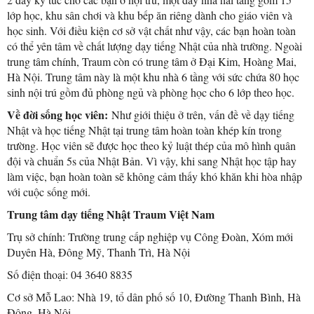
lớp học, khu sân chơi và khu bếp ăn riêng dành cho giáo viên và
học sinh. Với điều kiện cơ sở vật chất như vậy, các bạn hoàn toàn
có thể yên tâm về chất lượng dạy tiếng Nhật của nhà trường. Ngoài
trung tâm chính, Traum còn có trung tâm ở Đại Kim, Hoàng Mai,
Hà Nội. Trung tâm này là một khu nhà 6 tầng với sức chứa 80 học
sinh nội trú gồm đủ phòng ngủ và phòng học cho 6 lớp theo học.
Về đời sống học viên:
Như giới thiệu ở trên, vấn đề về dạy tiếng
Nhật và học tiếng Nhật tại trung tâm hoàn toàn khép kín trong
trường. Học viên sẽ được học theo kỷ luật thép của mô hình quân
đội và chuẩn 5s của Nhật Bản. Vì vậy, khi sang Nhật học tập hay
làm việc, bạn hoàn toàn sẽ không cảm thấy khó khăn khi hòa nhập
với cuộc sống mới.
Trung tâm dạy tiếng Nhật Traum Việt Nam
Trụ sở chính: Trường trung cấp nghiệp vụ Công Đoàn, Xóm mới
Duyên Hà, Đông Mỹ, Thanh Trì, Hà Nội
Số điện thoại: 04 3640 8835
Cơ sở Mỗ Lao: Nhà 19, tổ dân phố số 10, Đường Thanh Bình, Hà
Đông, Hà Nội