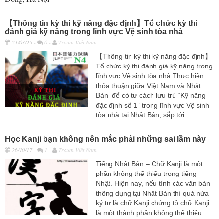
【Thông tin kỳ thi kỹ năng đặc định】Tổ chức kỳ thi
đánh giá kỹ năng trong lĩnh vực Vệ sinh tòa nhà
21/03/25
-
0 -
Traum Việt Nam
【Thông tin kỳ thi kỹ năng đặc định】
Tổ chức kỳ thi đánh giá kỹ năng trong
lĩnh vực Vệ sinh tòa nhà Thực hiện
thỏa thuận giữa Việt Nam và Nhật
Bản, để có tư cách lưu trú “Kỹ năng
đặc định số 1” trong lĩnh vực Vệ sinh
tòa nhà tại Nhật Bản, sắp tới...
Học Kanji bạn không nên mắc phải những sai lầm này
26/10/17
-
1 -
Traum Việt Nam
Tiếng Nhật Bản – Chữ Kanji là một
phần không thể thiếu trong tiếng
Nhật. Hiện nay, nếu tính các văn bản
thông dụng tại Nhật Bản thì quá nửa
ký tự là chữ Kanji chứng tỏ chữ Kanji
là một thành phần không thể thiếu