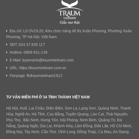
Địa chỉ: Lô OV19.20, Khu chức năng đô thị Xuân Phương, Phường Xuân
Phương, TP Hà Nội, Việt Nam
SĐT: 024 37 836 117
Hotline: 0969-911-139
E-Mail: tuyensinh@traumvietnam.com
URL: https://traumvietnam.com.vn
Fanpage: fb/traumvietnam1912
TƯ VẤN MIỄN PHÍ Ở 34 TỈNH THÀNH VIỆT NAM
Hà Nội, Huế, Lai Châu, Điện Biên, Sơn La, Lạng Sơn, Quảng Ninh, Thanh
Hóa, Nghệ An, Hà Tĩnh, Cao Bằng, Tuyên Quang, Lào Cai, Thái Nguyên,
Phú Thọ, Bắc Ninh, Hưng Yên, Hải Phòng, Ninh Bình, Quảng Trị, Đà
Nẵng, Quảng Ngãi, Gia Lai, Khánh Hòa, Lâm Đồng, Đăk Lăk, Hồ Chí Minh,
Đồng Nai, Tây Ninh, Cần Thơ, Vĩnh Long, Đồng Tháp, Cà Mau, An Giang.