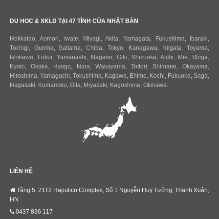
DU HOC & XKLD TẠI 47 TỈNH CỦA NHẬT BẢN
Hokkaido
,
Aomori
,
Iwate
,
Miyagi
,
Akita
,
Yamagata
,
Fukushima
,
Ibaraki
,
Tochigi
,
Gunma
,
Saitama
,
Chiba
,
Tokyo
,
Kanagawa
,
Niigata
,
Toyama
,
Ishikawa
,
Fukui,
Yamanashi
,
Nagano
,
Gifu
,
Shizuoka
,
Aichi
,
Mie
,
Shiga
,
Kyoto
,
Osaka
,
Hyogo
,
Nara
,
Wakayama
,
Tottori
,
Shimane
,
Okayama
,
Hiroshima
,
Yamaguchi
,
Tokushima
,
Kagawa
,
Ehime
,
Kochi
,
Fukuoka
,
Saga
,
Nagasaki
,
Kumamoto
,
Oita
,
Miyazaki
,
Kagoshima
,
Okinawa
.
LIÊN HỆ
Tầng 5, 21T2 Hapulico Complex, Số 1 Nguyễn Huy Tưởng, Thanh Xuân,
HN
0437 836 117