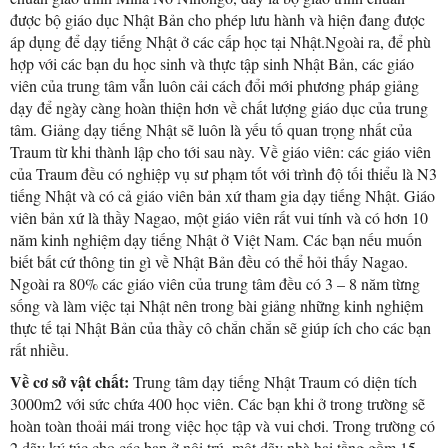
được bộ giáo dục Nhật Bản cho phép lưu hành và hiện đang được
áp dụng để dạy tiếng Nhật ở các cấp học tại Nhật.Ngoài ra, để phù
hợp với các bạn du học sinh và thực tập sinh Nhật Bản, các giáo
viên của trung tâm vẫn luôn cải cách đổi mới phương pháp giảng
dạy để ngày càng hoàn thiện hơn về chất lượng giáo dục của trung
tâm. Giảng dạy tiếng Nhật sẽ luôn là yếu tố quan trọng nhất của
Traum từ khi thành lập cho tới sau này. Về giáo viên: các giáo viên
của Traum đều có nghiệp vụ sư phạm tốt với trình độ tối thiểu là N3
tiếng Nhật và có cả giáo viên bản xứ tham gia dạy tiếng Nhật. Giáo
viên bản xứ là thầy Nagao, một giáo viên rất vui tính và có hơn 10
năm kinh nghiệm dạy tiếng Nhật ở Việt Nam. Các bạn nếu muốn
biết bất cứ thông tin gì về Nhật Bản đều có thể hỏi thấy Nagao.
Ngoài ra 80% các giáo viên của trung tâm đều có 3 – 8 năm từng
sống và làm việc tại Nhật nên trong bài giảng những kinh nghiệm
thực tế tại Nhật Bản của thầy cô chắn chắn sẽ giúp ích cho các bạn
rất nhiều.
Về cơ sở vật chất:
Trung tâm dạy tiếng Nhật Traum có diện tích
3000m2 với sức chứa 400 học viên. Các bạn khi ở trong trường sẽ
hoàn toàn thoải mái trong việc học tập và vui chơi. Trong trường có
2 dãy ký túc cho các bạn ở nội trú, một dãy nhà hai tầng gồm 15