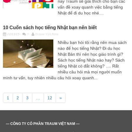
nay Traum sẽ giải thích cho bạn các
vấn đề xoay quanh việc bằng tiếng
Nhật để đi du học nhé....
10 Cuốn sách học tiếng Nhật bạn nên biết
11/11/15
-
3 -
Traum Việt Nam
Nhiều bạn hỏi tôi rằng nên mua sách
nào để học tiếng Nhật? Đi du học
Nhật Bản thì nên học giáo trình gì?
Sách học tiếng Nhật nào hay? Sách
tiếng Nhật có đắt không? …. Rất
nhiều câu hỏi mà mọi người muốn
mình tư vấn, tuy nhiên nhiều câu hỏi xoay quanh...
1
2
3
…
12
»
— CÔNG TY CỔ PHẦN TRAUM VIỆT NAM —