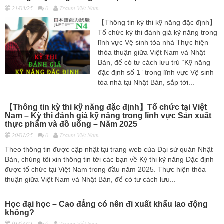
21/03/25
-
0 -
Traum Việt Nam
【Thông tin kỳ thi kỹ năng đặc định】
Tổ chức kỳ thi đánh giá kỹ năng trong
lĩnh vực Vệ sinh tòa nhà Thực hiện
thỏa thuận giữa Việt Nam và Nhật
Bản, để có tư cách lưu trú “Kỹ năng
đặc định số 1” trong lĩnh vực Vệ sinh
tòa nhà tại Nhật Bản, sắp tới...
【Thông tin kỳ thi kỹ năng đặc định】Tổ chức tại Việt
Nam – Kỳ thi đánh giá kỹ năng trong lĩnh vực Sản xuất
thực phẩm và đồ uống – Năm 2025
20/01/25
-
0 -
Traum Việt Nam
Theo thông tin được cập nhật tại trang web của Đại sứ quán Nhật
Bản, chúng tôi xin thông tin tới các bạn về Kỳ thi kỹ năng Đặc định
được tổ chức tại Việt Nam trong đầu năm 2025. Thực hiện thỏa
thuận giữa Việt Nam và Nhật Bản, để có tư cách lưu...
Học đại học – Cao đẳng có nên đi xuất khẩu lao động
không?
01/03/21
-
0 -
Traum Việt Nam