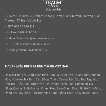
Địa chỉ: Lô OV19.20, Khu chức năng đô thị Xuân Phương, Phường Xuân
Phương, TP Hà Nội, Việt Nam
SĐT: 024 37 836 117
Hotline: 0969-911-139
E-Mail: tuyensinh@traumvietnam.com
URL: https://traumvietnam.com.vn
Fanpage: fb/traumvietnam1912
TƯ VẤN MIỄN PHÍ Ở 34 TỈNH THÀNH VIỆT NAM
Hà Nội, Huế, Lai Châu, Điện Biên, Sơn La, Lạng Sơn, Quảng Ninh, Thanh
Hóa, Nghệ An, Hà Tĩnh, Cao Bằng, Tuyên Quang, Lào Cai, Thái Nguyên,
Phú Thọ, Bắc Ninh, Hưng Yên, Hải Phòng, Ninh Bình, Quảng Trị, Đà
Nẵng, Quảng Ngãi, Gia Lai, Khánh Hòa, Lâm Đồng, Đăk Lăk, Hồ Chí Minh,
Đồng Nai, Tây Ninh, Cần Thơ, Vĩnh Long, Đồng Tháp, Cà Mau, An Giang.