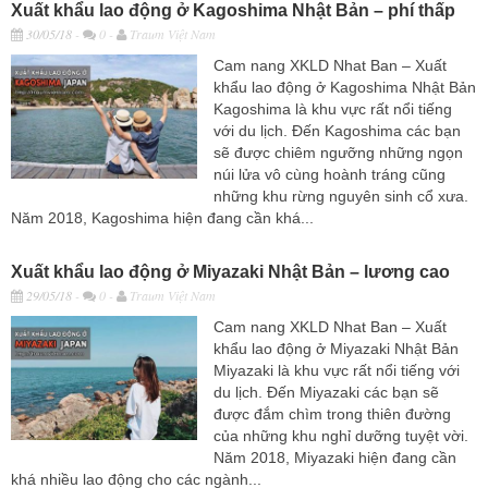
Xuất khẩu lao động ở Kagoshima Nhật Bản – phí thấp
30/05/18
-
0 -
Traum Việt Nam
Cam nang XKLD Nhat Ban – Xuất
khẩu lao động ở Kagoshima Nhật Bản
Kagoshima là khu vực rất nổi tiếng
với du lịch. Đến Kagoshima các bạn
sẽ được chiêm ngưỡng những ngọn
núi lửa vô cùng hoành tráng cũng
những khu rừng nguyên sinh cổ xưa.
Năm 2018, Kagoshima hiện đang cần khá...
Xuất khẩu lao động ở Miyazaki Nhật Bản – lương cao
29/05/18
-
0 -
Traum Việt Nam
Cam nang XKLD Nhat Ban – Xuất
khẩu lao động ở Miyazaki Nhật Bản
Miyazaki là khu vực rất nổi tiếng với
du lịch. Đến Miyazaki các bạn sẽ
được đắm chìm trong thiên đường
của những khu nghỉ dưỡng tuyệt vời.
Năm 2018, Miyazaki hiện đang cần
khá nhiều lao động cho các ngành...