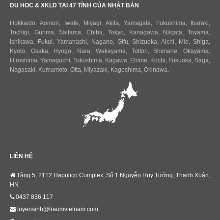
DU HOC & XKLD TẠI 47 TỈNH CỦA NHẬT BẢN
Hokkaido
,
Aomori
,
Iwate
,
Miyagi
,
Akita
,
Yamagata
,
Fukushima
,
Ibaraki
,
Tochigi
,
Gunma
,
Saitama
,
Chiba
,
Tokyo
,
Kanagawa
,
Niigata
,
Toyama
,
Ishikawa
,
Fukui,
Yamanashi
,
Nagano
,
Gifu
,
Shizuoka
,
Aichi
,
Mie
,
Shiga
,
Kyoto
,
Osaka
,
Hyogo
,
Nara
,
Wakayama
,
Tottori
,
Shimane
,
Okayama
,
Hiroshima
,
Yamaguchi
,
Tokushima
,
Kagawa
,
Ehime
,
Kochi
,
Fukuoka
,
Saga
,
Nagasaki
,
Kumamoto
,
Oita
,
Miyazaki
,
Kagoshima
,
Okinawa
.
LIÊN HỆ
Tầng 5, 21T2 Hapulico Complex, Số 1 Nguyễn Huy Tưởng, Thanh Xuân,
HN
0437 836 117
tuyensinh@traumvietnam.com