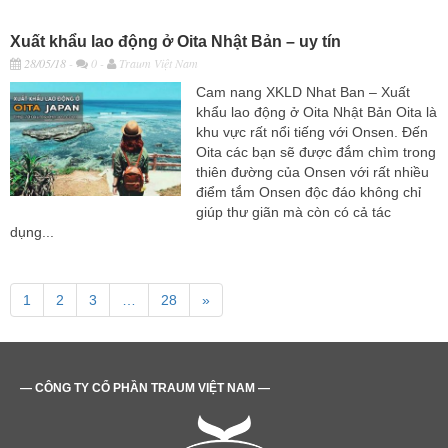
Xuất khẩu lao động ở Oita Nhật Bản – uy tín
28/05/18
-
0 -
Traum Việt Nam
Cam nang XKLD Nhat Ban – Xuất
khẩu lao động ở Oita Nhật Bản Oita là
khu vực rất nổi tiếng với Onsen. Đến
Oita các bạn sẽ được đắm chìm trong
thiên đường của Onsen với rất nhiều
điểm tắm Onsen độc đáo không chỉ
giúp thư giãn mà còn có cả tác
dụng...
1
2
3
…
28
»
— CÔNG TY CỔ PHẦN TRAUM VIỆT NAM —