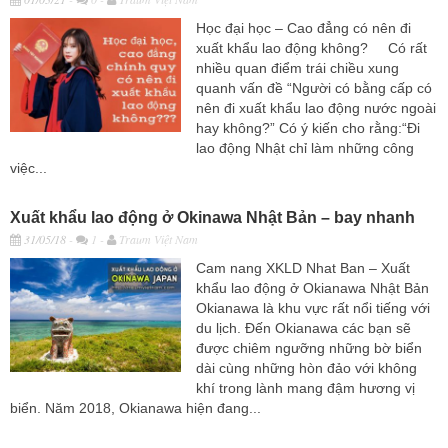
Học đại học – Cao đẳng có nên đi
xuất khẩu lao động không? Có rất
nhiều quan điểm trái chiều xung
quanh vấn đề “Người có bằng cấp có
nên đi xuất khẩu lao động nước ngoài
hay không?” Có ý kiến cho rằng:“Đi
lao động Nhật chỉ làm những công
việc...
Xuất khẩu lao động ở Okinawa Nhật Bản – bay nhanh
31/05/18
-
1 -
Traum Việt Nam
Cam nang XKLD Nhat Ban – Xuất
khẩu lao động ở Okianawa Nhật Bản
Okianawa là khu vực rất nổi tiếng với
du lịch. Đến Okianawa các bạn sẽ
được chiêm ngưỡng những bờ biển
dài cùng những hòn đảo với không
khí trong lành mang đậm hương vị
biển. Năm 2018, Okianawa hiện đang...