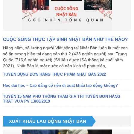
CUỘC SỐNG THỰC TẬP SINH NHẬT BẢN NHƯ THẾ NÀO?
Hằng năm, số lượng người Việt sống tại Nhật Bản luôn là một con
số ấn tượng hiện tại đang xếp thứ 2 (433 nghìn người) sau Trung
Quốc (716,6 nghìn người) (Số liệu được ISA thống kê cuối năm
2021). Nhật Bản là một nước có nền kinh tế phát triển,
TUYỂN DỤNG ĐƠN HÀNG THỰC PHẨM NHẬT BẢN 2022
Học đại học – Cao đẳng có nên đi xuất khẩu lao động không?
TUYỂN 15 NAM PHỔ THÔNG THAM GIA THI TUYỂN ĐƠN HÀNG
TRÁT VỮA PV 13/08/2019
XUẤT KHẨU LAO ĐỘNG NHẬT BẢN