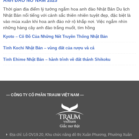
ANH ĐÀO NỞ NĂM 2025
Thời gian địa điểm lý tưởng ngắm hoa anh đào Nhật Bản Du lịch
Nhật Bản nổi tiếng với cảnh sắc thiên nhiên tuyệt đẹp, đặc biệt là
vào mùa xuân khi hoa anh đào nở rộ khắp nơi. Việc ngắm nhìn
những hàng cây anh đào trắng muốt, tím hồng
Kyoto – Cố Đô Của Những Nét Truyền Thống Nhật Bản
Tỉnh Kochi Nhật Bản – vùng đất của rượu và cá
Tỉnh Ehime Nhật Bản – hành trình về đất thánh Shikoku
— CÔNG TY CỔ PHẦN TRAUM VIỆT NAM —
Địa chỉ: Lô OV19.20, Khu chức năng đô thị Xuân Phương, Phường Xuân