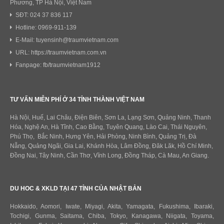
Phương, TP Hà Nội, Việt Nam
SĐT: 024 37 836 117
Hotline: 0969-911-139
E-Mail: tuyensinh@traumvietnam.com
URL: https://traumvietnam.com.vn
Fanpage: fb/traumvietnam1912
TƯ VẤN MIỄN PHÍ Ở 34 TỈNH THÀNH VIỆT NAM
Hà Nội, Huế, Lai Châu, Điện Biên, Sơn La, Lạng Sơn, Quảng Ninh, Thanh
Hóa, Nghệ An, Hà Tĩnh, Cao Bằng, Tuyên Quang, Lào Cai, Thái Nguyên,
Phú Thọ, Bắc Ninh, Hưng Yên, Hải Phòng, Ninh Bình, Quảng Trị, Đà
Nẵng, Quảng Ngãi, Gia Lai, Khánh Hòa, Lâm Đồng, Đăk Lăk, Hồ Chí Minh,
Đồng Nai, Tây Ninh, Cần Thơ, Vĩnh Long, Đồng Tháp, Cà Mau, An Giang.
DU HOC & XKLD TẠI 47 TỈNH CỦA NHẬT BẢN
Hokkaido
,
Aomori
,
Iwate
,
Miyagi
,
Akita
,
Yamagata
,
Fukushima
,
Ibaraki
,
Tochigi
,
Gunma
,
Saitama
,
Chiba
,
Tokyo
,
Kanagawa
,
Niigata
,
Toyama
,