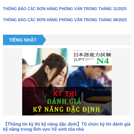
THÔNG BÁO CÁC ĐƠN HÀNG PHỎNG VẤN TRONG THÁNG 11/2025
THÔNG BÁO CÁC ĐƠN HÀNG PHỎNG VẤN TRONG THÁNG 08/2025
TIẾNG NHẬT
【Thông tin kỳ thi kỹ năng đặc định】Tổ chức kỳ thi đánh giá
kỹ năng trong lĩnh vực Vệ sinh tòa nhà