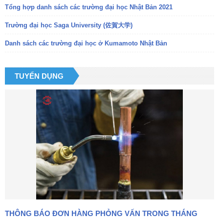
Tổng hợp danh sách các trường đại học Nhật Bản 2021
Trường đại học Saga University (佐賀大学)
Danh sách các trường đại học ở Kumamoto Nhật Bản
TUYỂN DỤNG
THÔNG BÁO ĐƠN HÀNG PHỎNG VẤN TRONG THÁNG