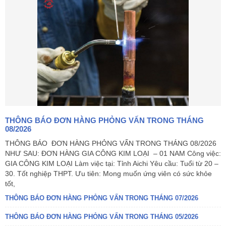
THÔNG BÁO ĐƠN HÀNG PHỎNG VẤN TRONG THÁNG
08/2026
THÔNG BÁO ĐƠN HÀNG PHỎNG VẤN TRONG THÁNG 08/2026
NHƯ SAU: ĐƠN HÀNG GIA CÔNG KIM LOẠI – 01 NAM Công việc:
GIA CÔNG KIM LOẠI Làm việc tại: Tỉnh Aichi Yêu cầu: Tuổi từ 20 –
30. Tốt nghiệp THPT. Ưu tiên: Mong muốn ứng viên có sức khỏe
tốt,
THÔNG BÁO ĐƠN HÀNG PHỎNG VẤN TRONG THÁNG 07/2026
THÔNG BÁO ĐƠN HÀNG PHỎNG VẤN TRONG THÁNG 05/2026