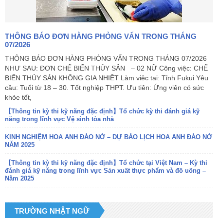
THÔNG BÁO ĐƠN HÀNG PHỎNG VẤN TRONG THÁNG
07/2026
THÔNG BÁO ĐƠN HÀNG PHỎNG VẤN TRONG THÁNG 07/2026
NHƯ SAU: ĐƠN CHẾ BIẾN THỦY SẢN – 02 NỮ Công việc: CHẾ
BIẾN THỦY SẢN KHÔNG GIA NHIỆT Làm việc tại: Tỉnh Fukui Yêu
cầu: Tuổi từ 18 – 30. Tốt nghiệp THPT. Ưu tiên: Ứng viên có sức
khỏe tốt,
【Thông tin kỳ thi kỹ năng đặc định】Tổ chức kỳ thi đánh giá kỹ
năng trong lĩnh vực Vệ sinh tòa nhà
KINH NGHIỆM HOA ANH ĐÀO NỞ – DỰ BÁO LỊCH HOA ANH ĐÀO NỞ
NĂM 2025
【Thông tin kỳ thi kỹ năng đặc định】Tổ chức tại Việt Nam – Kỳ thi
đánh giá kỹ năng trong lĩnh vực Sản xuất thực phẩm và đồ uống –
Năm 2025
TRƯỜNG NHẬT NGỮ