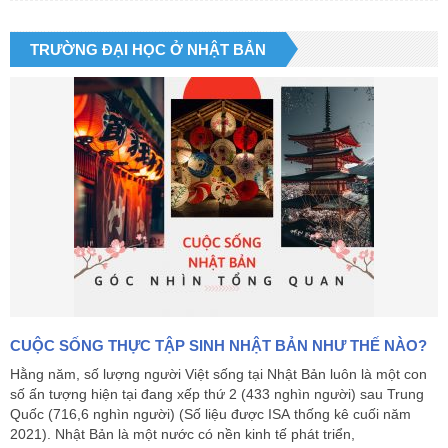
TRƯỜNG ĐẠI HỌC Ở NHẬT BẢN
CUỘC SỐNG THỰC TẬP SINH NHẬT BẢN NHƯ THẾ NÀO?
Hằng năm, số lượng người Việt sống tại Nhật Bản luôn là một con
số ấn tượng hiện tại đang xếp thứ 2 (433 nghìn người) sau Trung
Quốc (716,6 nghìn người) (Số liệu được ISA thống kê cuối năm
2021). Nhật Bản là một nước có nền kinh tế phát triển,