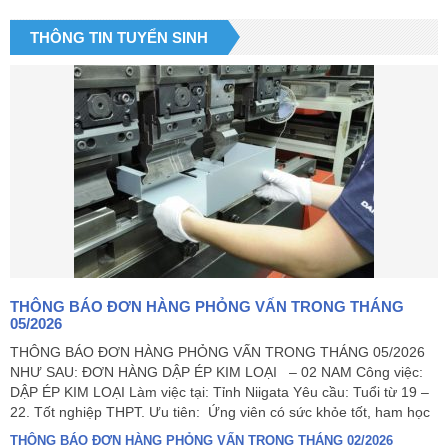
THÔNG TIN TUYỂN SINH
THÔNG BÁO ĐƠN HÀNG PHỎNG VẤN TRONG THÁNG
05/2026
THÔNG BÁO ĐƠN HÀNG PHỎNG VẤN TRONG THÁNG 05/2026
NHƯ SAU: ĐƠN HÀNG DẬP ÉP KIM LOẠI – 02 NAM Công việc:
DẬP ÉP KIM LOẠI Làm việc tại: Tỉnh Niigata Yêu cầu: Tuổi từ 19 –
22. Tốt nghiệp THPT. Ưu tiên: Ứng viên có sức khỏe tốt, ham học
THÔNG BÁO ĐƠN HÀNG PHỎNG VẤN TRONG THÁNG 02/2026