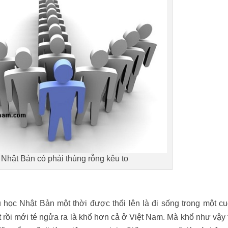
Nhật Bản có phải thùng rỗng kêu to
u học Nhật Bản một thời được thổi lên là đi sống trong một c
rồi mới té ngửa ra là khổ hơn cả ở Việt Nam. Mà khổ như vậy 