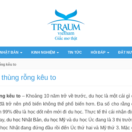
 NHẬT BẢN
KINH NGHIỆM
TIN TỨC
HỎI ĐÁP
ĐẤT NƯ
ỗng kêu to
 thùng rỗng kêu to
ng kêu to
– Khoảng 10 năm trở về trước, du học là một cái gì
 đã trở nên phổ biến không thể phổ biến hơn. Đa số cho rằng
n 99% đều là học dốt nên mới đi du học. Thực tế thì cái nhận đ
ay,
du học Nhật Bản
,
du học Mỹ
và du học Úc đang là 3 thị trư
 học Nhật đang đứng đầu rồi đến Úc thứ hai và Mỹ thứ 3. Mặc