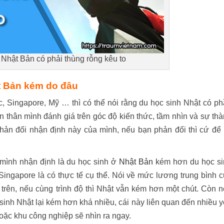
Nhật Bản có phải thùng rỗng kêu to
t Bản kém do đâu
, Singapore, Mỹ … thì có thể nói rằng du học sinh Nhật có p
 thân mình đánh giá trên góc độ kiến thức, tầm nhìn và sự th
hản đối nhận định này của mình, nếu bạn phản đối thì cứ để 
 mình nhận định là du học sinh ở
Nhật Bản
kém hơn du học si
Singapore là có thực tế cụ thể. Nói về mức lương trung bình 
trên, nếu cùng trình độ thì Nhật vẫn kém hơn một chút. Còn 
 sinh Nhật lại kém hơn khá nhiều, cái này liên quan đến nhiều 
hoặc khu công nghiệp sẽ nhìn ra ngay.