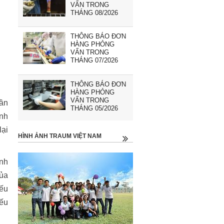
VẤN TRONG
THÁNG 08/2026
THÔNG BÁO ĐƠN
HÀNG PHỎNG
VẤN TRONG
THÁNG 07/2026
THÔNG BÁO ĐƠN
HÀNG PHỎNG
VẤN TRONG
hần
THÁNG 05/2026
ành
lại
HÌNH ẢNH TRAUM VIỆT NAM
nh
của
nếu
yếu