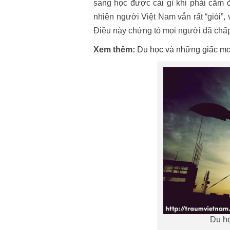
sang học được cái gì khi phải cắm đ
nhiên người Việt Nam vẫn rất “giỏi”,
Điều này chứng tỏ mọi người đã chấp
Xem thêm:
Du học và những giấc mơ
Du họ