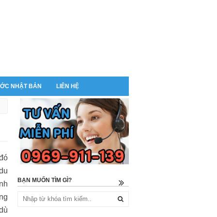
ỚC NHẬT BẢN
LIÊN HỆ
 đó
 du
BẠN MUỐN TÌM GÌ?
ịnh
ờng
 dù