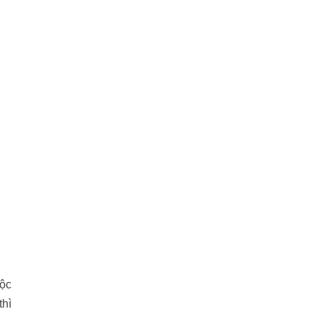
uộc
thì