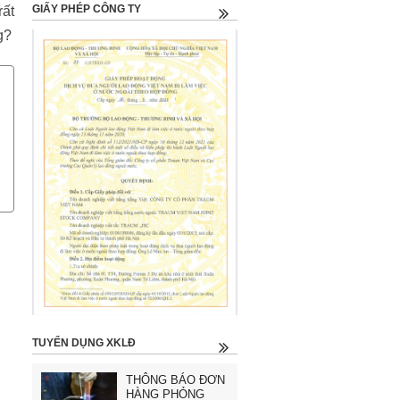
GIẤY PHÉP CÔNG TY
rất
g?
TUYỂN DỤNG XKLĐ
THÔNG BÁO ĐƠN
HÀNG PHỎNG