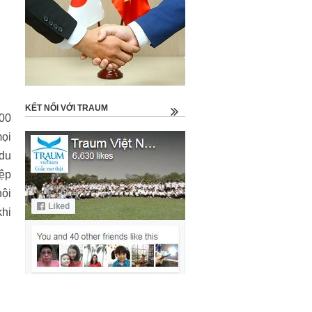
KẾT NỐI VỚI TRAUM
000
mọi
 du
iệp
hội
khi