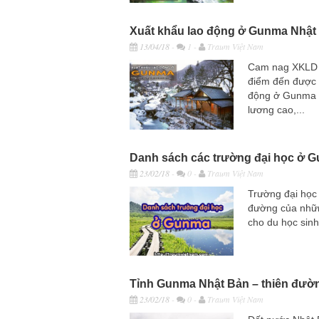
Xuất khẩu lao động ở Gunma Nhật
13/04/18
-
1 -
Traum Việt Nam
Cam nag XKLD 
điểm đến được 
động ở Gunma N
lương cao,...
Danh sách các trường đại học ở 
23/02/18
-
0 -
Traum Việt Nam
Trường đại học
đường của nhữn
cho du học sinh
Tỉnh Gunma Nhật Bản – thiên đườn
23/02/18
-
0 -
Traum Việt Nam