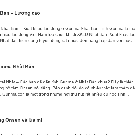
 Bản – Lương cao
Nhat Ban – Xuất khẩu lao động ở Gunma Nhật Bản Tỉnh Gunma là mộ
nhiều lao động Việt Nam lựa chọn khi đi XKLĐ Nhật Bản. Xuất khẩu la
hật Bản hiện đang tuyển dụng rất nhiều đơn hàng hấp dẫn với mức
Gunma Nhật Bản
 tại Nhật – Các bạn đã đến tỉnh Gunma ở Nhật Bản chưa? Đây là thiên
g hồ tắm Onsen nổi tiếng. Bên cạnh đó, do có nhiều việc làm thêm d
, Gunma còn là một trong những nơi thu hút rất nhiều du học sinh...
g Onsen và lúa mì