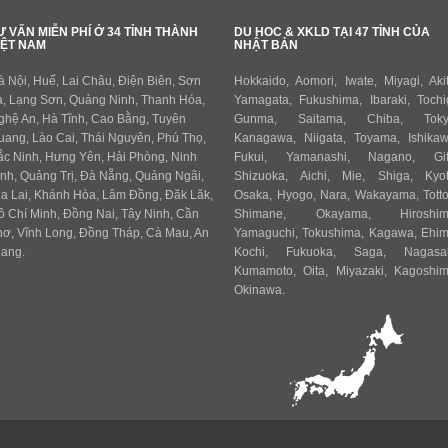
Ư VẤN MIỄN PHÍ Ở 34 TỈNH THÀNH
DU HOC & XKLD TẠI 47 TỈNH CỦA
IỆT NAM
NHẬT BẢN
à Nội, Huế, Lai Châu, Điện Biên, Sơn
Hokkaido
,
Aomori
,
Iwate
,
Miyagi
,
Aki
a, Lạng Sơn, Quảng Ninh, Thanh Hóa,
Yamagata
,
Fukushima
,
Ibaraki
,
Tochi
ghệ An, Hà Tĩnh, Cao Bằng, Tuyên
Gunma
,
Saitama
,
Chiba
,
Tok
uang, Lào Cai, Thái Nguyên, Phú Thọ,
Kanagawa
,
Niigata
,
Toyama
,
Ishika
ắc Ninh, Hưng Yên, Hải Phòng, Ninh
Fukui,
Yamanashi
,
Nagano
,
Gi
ình, Quảng Trị, Đà Nẵng, Quảng Ngãi,
Shizuoka
,
Aichi
,
Mie
,
Shiga
,
Kyo
ia Lai, Khánh Hòa, Lâm Đồng, Đăk Lăk,
Osaka
,
Hyogo
,
Nara
,
Wakayama
,
Totto
ồ Chí Minh, Đồng Nai, Tây Ninh, Cần
Shimane
,
Okayama
,
Hiroshi
hơ, Vĩnh Long, Đồng Tháp, Cà Mau, An
Yamaguchi
,
Tokushima
,
Kagawa
,
Ehi
iang.
Kochi
,
Fukuoka
,
Saga
,
Nagasa
Kumamoto
,
Oita
,
Miyazaki
,
Kagoshi
Okinawa
.