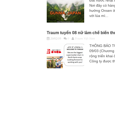
Đất nước Nhật 
Nơi đây có hàng
hưởng Onsen ở 
với lúa mì...
Traum tuyển 08 nữ làm chế biến t
20/02/16
-
0 -
Traum Việt Nam
THÔNG BÁO T
09/03 (Chương 
rộng triển khai
Công ty được t