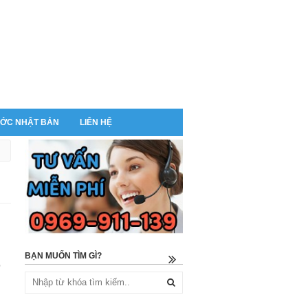
ỚC NHẬT BẢN
LIÊN HỆ
BẠN MUỐN TÌM GÌ?
p