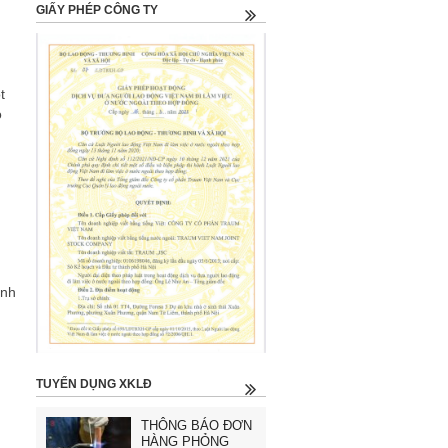
GIẤY PHÉP CÔNG TY
t
o
ành
TUYỂN DỤNG XKLĐ
THÔNG BÁO ĐƠN
HÀNG PHỎNG