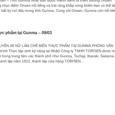
Bản – Tỉnh Gunma Nhật Bản được mệnh danh là thiên đường Onsen.
 chục điểm Onsen nổi tiếng và trải rộng khắp vùng khiến bạn có thể t
bất kỳ nơi đâu trong tỉnh Gunma. Cùng với Onsen, Gunma còn nổi tiế
hực phẩm tại Gunma – 09/03
UYỂN 08 NỮ LÀM CHẾ BIẾN THỰC PHẨM TẠI GUNMA PHỎNG VẤN
trình Thực tập sinh kỹ năng tại Nhật) Công ty TNHH TORISEN được 
 ở trong trung tâm các thành phố như Gunma, Tochigi, Ibaraki, Saitama.
hành lập năm 1912, thành lập cửa hàng TORISEN...