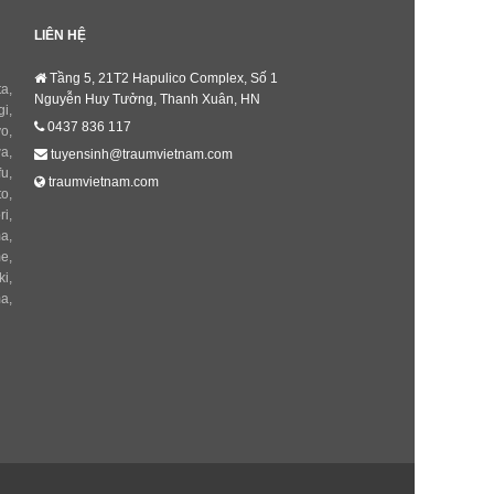
LIÊN HỆ
Tầng 5, 21T2 Hapulico Complex, Số 1
ta
,
Nguyễn Huy Tưởng, Thanh Xuân, HN
gi
,
0437 836 117
yo
,
wa
,
tuyensinh@traumvietnam.com
fu
,
traumvietnam.com
to
,
ri
,
ma
,
me
,
ki
,
ma
,