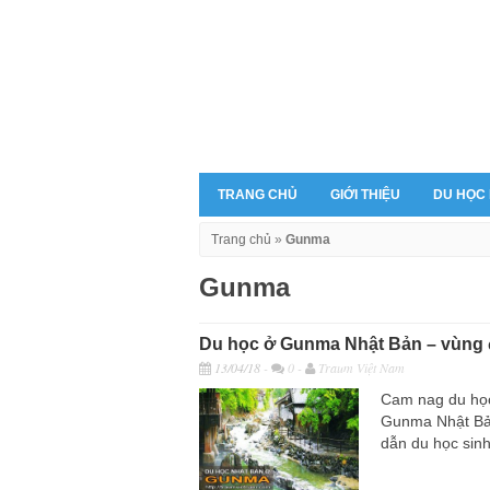
TRANG CHỦ
GIỚI THIỆU
DU HỌC
Trang chủ
»
Gunma
Gunma
Du học ở Gunma Nhật Bản – vùng đ
13/04/18
-
0 -
Traum Việt Nam
Cam nag du học
Gunma Nhật Bản
dẫn du học sinh