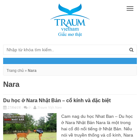
Togg
navig
Trang chủ
»
Nara
Nara
Du học ở Nara Nhật Bản – cổ kính và đặc biệt
27/04/18
-
0 -
Traum Việt Nam
Cam nag du học Nhat Ban – Du học
ở Nara Nhật Bản Nara là một trong
hai cố đô nổi tiếng ở Nhật Bản. Nếu
nói về truyền thống và cổ kính, Nara