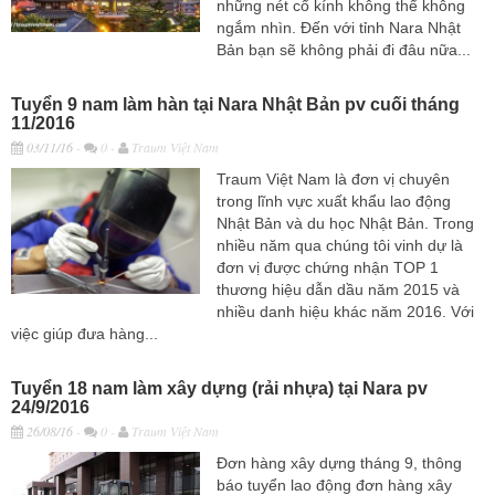
những nét cổ kính không thể không
ngắm nhìn. Đến với tỉnh Nara Nhật
Bản bạn sẽ không phải đi đâu nữa...
Tuyển 9 nam làm hàn tại Nara Nhật Bản pv cuối tháng
11/2016
03/11/16
-
0 -
Traum Việt Nam
Traum Việt Nam là đơn vị chuyên
trong lĩnh vực xuất khẩu lao động
Nhật Bản và du học Nhật Bản. Trong
nhiều năm qua chúng tôi vinh dự là
đơn vị được chứng nhận TOP 1
thương hiệu dẫn dầu năm 2015 và
nhiều danh hiệu khác năm 2016. Với
việc giúp đưa hàng...
Tuyển 18 nam làm xây dựng (rải nhựa) tại Nara pv
24/9/2016
26/08/16
-
0 -
Traum Việt Nam
Đơn hàng xây dựng tháng 9, thông
báo tuyển lao động đơn hàng xây