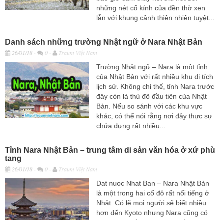
những nét cổ kính của đền thờ xen
lẫn với khung cảnh thiên nhiên tuyệt...
Danh sách những trường Nhật ngữ ở Nara Nhật Bản
26/01/18
-
0 -
Traum Việt Nam
Trường Nhật ngữ – Nara là một tỉnh
của Nhật Bản với rất nhiều khu di tích
lịch sử. Không chỉ thế, tỉnh Nara trước
đây còn là thủ đô đầu tiên của Nhật
Bản. Nếu so sánh với các khu vực
khác, có thể nói rằng nơi đây thực sự
chứa đựng rất nhiều...
Tỉnh Nara Nhật Bản – trung tâm di sản văn hóa ở xứ phù
tang
26/01/18
-
0 -
Traum Việt Nam
Dat nuoc Nhat Ban – Nara Nhật Bản
là một trong hai cố đô rất nổi tiếng ở
Nhật. Có lẽ mọi người sẽ biết nhiều
hơn đến Kyoto nhưng Nara cũng có