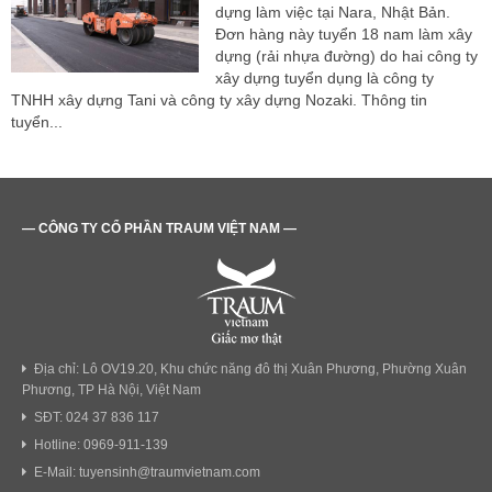
dựng làm việc tại Nara, Nhật Bản.
Đơn hàng này tuyển 18 nam làm xây
dựng (rải nhựa đường) do hai công ty
xây dựng tuyển dụng là công ty
TNHH xây dựng Tani và công ty xây dựng Nozaki. Thông tin
tuyển...
— CÔNG TY CỔ PHẦN TRAUM VIỆT NAM —
Địa chỉ: Lô OV19.20, Khu chức năng đô thị Xuân Phương, Phường Xuân
Phương, TP Hà Nội, Việt Nam
SĐT: 024 37 836 117
Hotline: 0969-911-139
E-Mail: tuyensinh@traumvietnam.com