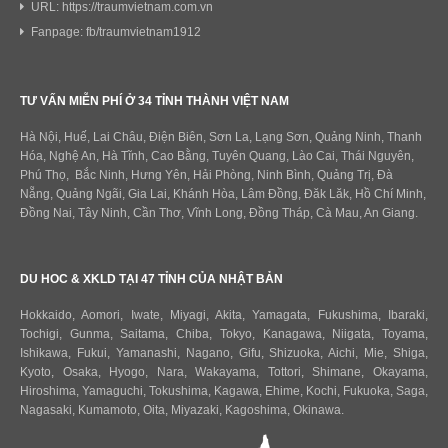
URL: https://traumvietnam.com.vn
Fanpage: fb/traumvietnam1912
TƯ VẤN MIỄN PHÍ Ở 34 TỈNH THÀNH VIỆT NAM
Hà Nội, Huế, Lai Châu, Điện Biên, Sơn La, Lạng Sơn, Quảng Ninh, Thanh
Hóa, Nghệ An, Hà Tĩnh, Cao Bằng, Tuyên Quang, Lào Cai, Thái Nguyên,
Phú Thọ, Bắc Ninh, Hưng Yên, Hải Phòng, Ninh Bình, Quảng Trị, Đà
Nẵng, Quảng Ngãi, Gia Lai, Khánh Hòa, Lâm Đồng, Đăk Lăk, Hồ Chí Minh,
Đồng Nai, Tây Ninh, Cần Thơ, Vĩnh Long, Đồng Tháp, Cà Mau, An Giang.
DU HOC & XKLD TẠI 47 TỈNH CỦA NHẬT BẢN
Hokkaido
,
Aomori
,
Iwate
,
Miyagi
,
Akita
,
Yamagata
,
Fukushima
,
Ibaraki
,
Tochigi
,
Gunma
,
Saitama
,
Chiba
,
Tokyo
,
Kanagawa
,
Niigata
,
Toyama
,
Ishikawa
,
Fukui,
Yamanashi
,
Nagano
,
Gifu
,
Shizuoka
,
Aichi
,
Mie
,
Shiga
,
Kyoto
,
Osaka
,
Hyogo
,
Nara
,
Wakayama
,
Tottori
,
Shimane
,
Okayama
,
Hiroshima
,
Yamaguchi
,
Tokushima
,
Kagawa
,
Ehime
,
Kochi
,
Fukuoka
,
Saga
,
Nagasaki
,
Kumamoto
,
Oita
,
Miyazaki
,
Kagoshima
,
Okinawa
.