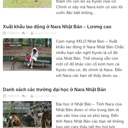
thậm chí còn bỏ xa Kyoto nữa cơ.
Chính vì vậy mà Nara luôn có sức lôi
cuốn đặc biệt không...
Xuất khẩu lao động ở Nara Nhật Bản – Lương cao
27/04/18
-
0 -
Traum Việt Nam
Cam nang XKLD Nhat Ban – Xuất
khẩu lao động ở Nara Nhật Bản Chắc
nhiều bạn vẫn nghĩ Kyoto là cố đô
của Nhật Bản. Thế nhưng vẫn còn
một cố đô khác còn cổ kính hơn cả
Kyoto nữa cơ, đó chính là Nara. Đến
với Nara các bạn sẽ thấy được sự...
Danh sách các trường đại học ở Nara Nhật Bản
29/03/18
-
0 -
Traum Việt Nam
Đại học ở Nhật Bản – Tỉnh Nara của
Nhật Bản được ví như trung tâm di
sản văn hóa của xứ phù tang. Đến
tỉnh Nara Nhật Bản các bạn sẽ không
bao giờ cảm thấy hết thu hút bởi