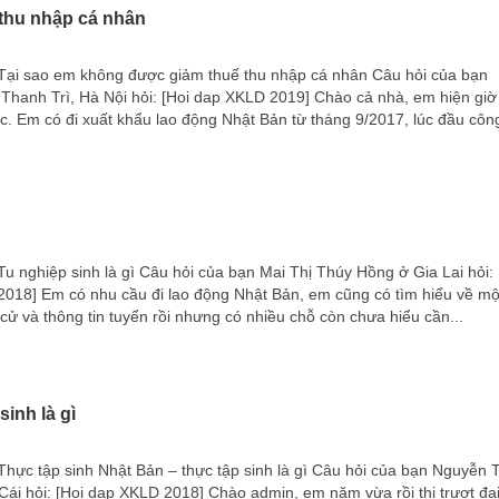
thu nhập cá nhân
Tại sao em không được giảm thuế thu nhập cá nhân Câu hỏi của bạn
Thanh Trì, Hà Nội hỏi: [Hoi dap XKLD 2019] Chào cả nhà, em hiện giờ
c. Em có đi xuất khẩu lao động Nhật Bản từ tháng 9/2017, lúc đầu công
u nghiệp sinh là gì Câu hỏi của bạn Mai Thị Thúy Hồng ở Gia Lai hỏi:
2018] Em có nhu cầu đi lao động Nhật Bản, em cũng có tìm hiểu về mộ
 cử và thông tin tuyển rồi nhưng có nhiều chỗ còn chưa hiểu cần...
inh là gì
hực tập sinh Nhật Bản – thực tập sinh là gì Câu hỏi của bạn Nguyễn T
ái hỏi: [Hoi dap XKLD 2018] Chào admin, em năm vừa rồi thi trượt đạ