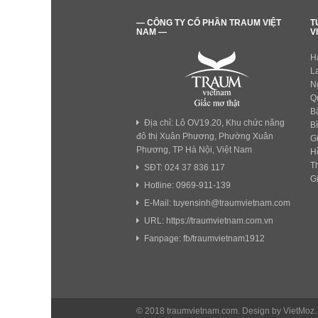
— CÔNG TY CỔ PHẦN TRAUM VIỆT
T
NAM —
V
H
L
N
Q
B
Địa chỉ: Lô OV19.20, Khu chức năng
B
đô thị Xuân Phương, Phường Xuân
G
Phương, TP Hà Nội, Việt Nam
H
T
SĐT: 024 37 836 117
G
Hotline: 0969-911-139
E-Mail: tuyensinh@traumvietnam.com
URL: https://traumvietnam.com.vn
Fanpage: fb/traumvietnam1912
© 2018 traumvietnam.com. Design by VietMoz.