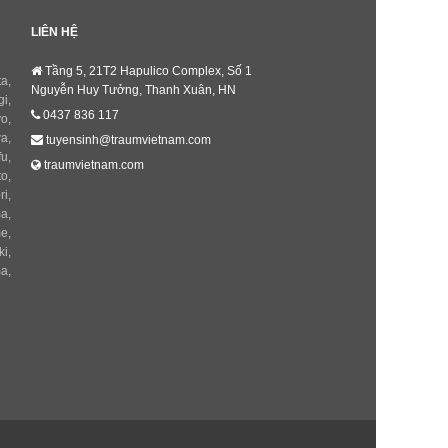
LIÊN HỆ
Tầng 5, 21T2 Hapulico Complex, Số 1
ta
,
Nguyễn Huy Tưởng, Thanh Xuân, HN
gi
,
0437 836 117
yo
,
wa
,
tuyensinh@traumvietnam.com
fu
,
traumvietnam.com
to
,
ri
,
ma
,
me
,
ki
,
ma
,