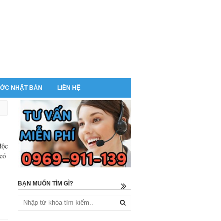
ỚC NHẬT BẢN
LIÊN HỆ
độc
có
BẠN MUỐN TÌM GÌ?