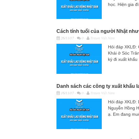
học. Hiện gia đ
Cách tính tuổi của người Nhật như
26/11/17
-
0 -
Traum Việt Nam
Hỏi đáp XKLĐ: 
Khải ở Sóc Tră
ký đi xuất khẩu
Danh sách các công ty xuất khẩu 
16/11/17
-
0 -
Traum Việt Nam
Hỏi đáp XKLĐ: 
Nguyễn Hồng Hà
ạ. Em đang muốn