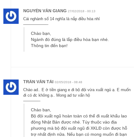
NGUYỄN VĂN GIANG
27/02/2018 - 00:13
Cái nghành số 14 nghĩa là nắp điều hòa nhỉ
——————-
Chào bạn,
Ngành đó đúng là lắp điều hòa bạn nhé.
Thông tin đến bạn!
TRẦN VĂN TÀI
02/05/2018 - 08:48
Chào ad.. E ở tiền giang e đi bộ đội vừa xuất ngủ ạ. E muốn
đi có đc không ạ.. Mong ad tư vấn hộ
————-
Chào bạn,
Bộ đội xuất ngũ hoàn toàn có thể đi xuất khẩu lao
động Nhật Bản được nhé. Tùy thuộc vào địa
phương mà bộ đội xuất ngũ đi XKLĐ còn được hỗ
trợ nhất định nữa. Nếu bạn có mong muốn đi bạn