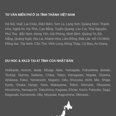
TƯ VẤN MIỄN PHÍ Ở 34 TỈNH THÀNH VIỆT NAM
Hà Nội, Huế, Lai Châu, Điện Biên, Sơn La, Lạng Sơn, Quảng Ninh, Thanh
Hóa, Nghệ An, Hà Tĩnh, Cao Bằng, Tuyên Quang, Lào Cai, Thái Nguyên,
Phú Thọ, Bắc Ninh, Hưng Yên, Hải Phòng, Ninh Bình, Quảng Trị, Đà
Nẵng, Quảng Ngãi, Gia Lai, Khánh Hòa, Lâm Đồng, Đăk Lăk, Hồ Chí Minh,
Đồng Nai, Tây Ninh, Cần Thơ, Vĩnh Long, Đồng Tháp, Cà Mau, An Giang.
DU HOC & XKLD TẠI 47 TỈNH CỦA NHẬT BẢN
Hokkaido
,
Aomori
,
Iwate
,
Miyagi
,
Akita
,
Yamagata
,
Fukushima
,
Ibaraki
,
Tochigi
,
Gunma
,
Saitama
,
Chiba
,
Tokyo
,
Kanagawa
,
Niigata
,
Toyama
,
Ishikawa
,
Fukui,
Yamanashi
,
Nagano
,
Gifu
,
Shizuoka
,
Aichi
,
Mie
,
Shiga
,
Kyoto
,
Osaka
,
Hyogo
,
Nara
,
Wakayama
,
Tottori
,
Shimane
,
Okayama
,
Hiroshima
,
Yamaguchi
,
Tokushima
,
Kagawa
,
Ehime
,
Kochi
,
Fukuoka
,
Saga
,
Nagasaki
,
Kumamoto
,
Oita
,
Miyazaki
,
Kagoshima
,
Okinawa
.