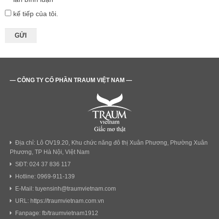
kế tiếp của tôi.
— CÔNG TY CỔ PHẦN TRAUM VIỆT NAM —
Địa chỉ: Lô OV19.20, Khu chức năng đô thị Xuân Phương, Phường Xuân
Phương, TP Hà Nội, Việt Nam
SĐT: 024 37 836 117
Hotline: 0969-911-139
E-Mail: tuyensinh@traumvietnam.com
URL: https://traumvietnam.com.vn
Fanpage: fb/traumvietnam1912