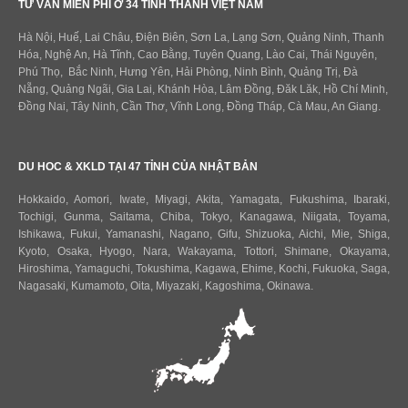
TƯ VẤN MIỄN PHÍ Ở 34 TỈNH THÀNH VIỆT NAM
Hà Nội, Huế, Lai Châu, Điện Biên, Sơn La, Lạng Sơn, Quảng Ninh, Thanh
Hóa, Nghệ An, Hà Tĩnh, Cao Bằng, Tuyên Quang, Lào Cai, Thái Nguyên,
Phú Thọ, Bắc Ninh, Hưng Yên, Hải Phòng, Ninh Bình, Quảng Trị, Đà
Nẵng, Quảng Ngãi, Gia Lai, Khánh Hòa, Lâm Đồng, Đăk Lăk, Hồ Chí Minh,
Đồng Nai, Tây Ninh, Cần Thơ, Vĩnh Long, Đồng Tháp, Cà Mau, An Giang.
DU HOC & XKLD TẠI 47 TỈNH CỦA NHẬT BẢN
Hokkaido
,
Aomori
,
Iwate
,
Miyagi
,
Akita
,
Yamagata
,
Fukushima
,
Ibaraki
,
Tochigi
,
Gunma
,
Saitama
,
Chiba
,
Tokyo
,
Kanagawa
,
Niigata
,
Toyama
,
Ishikawa
,
Fukui,
Yamanashi
,
Nagano
,
Gifu
,
Shizuoka
,
Aichi
,
Mie
,
Shiga
,
Kyoto
,
Osaka
,
Hyogo
,
Nara
,
Wakayama
,
Tottori
,
Shimane
,
Okayama
,
Hiroshima
,
Yamaguchi
,
Tokushima
,
Kagawa
,
Ehime
,
Kochi
,
Fukuoka
,
Saga
,
Nagasaki
,
Kumamoto
,
Oita
,
Miyazaki
,
Kagoshima
,
Okinawa
.