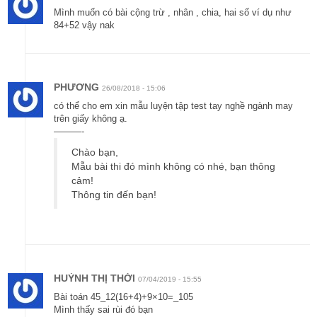
Mình muốn có bài cộng trừ , nhân , chia, hai số ví dụ như
84+52 vậy nak
PHƯƠNG
26/08/2018 - 15:06
có thể cho em xin mẫu luyện tập test tay nghề ngành may
trên giấy không ạ.
———-
Chào bạn,
Mẫu bài thi đó mình không có nhé, bạn thông
cảm!
Thông tin đến bạn!
HUỲNH THỊ THỜI
07/04/2019 - 15:55
Bài toán 45_12(16+4)+9×10=_105
Mình thấy sai rùi đó bạn