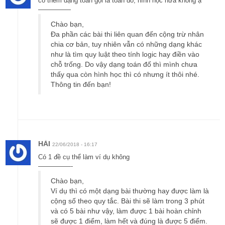
có thêm dạng toán gọi là toán đố, hình học nữa không ạ
—————
Chào bạn,
Đa phần các bài thi liên quan đến cộng trừ nhân
chia cơ bản, tuy nhiên vẫn có những dạng khác
như là tìm quy luật theo tính logic hay điền vào
chỗ trống. Do vậy dạng toán đố thì mình chưa
thấy qua còn hình học thì có nhưng ít thôi nhé.
Thông tin đến bạn!
HẢI
22/06/2018 - 16:17
Có 1 đề cụ thể làm ví dụ không
—————-
Chào bạn,
Ví dụ thì có một dạng bài thường hay được làm là
cộng số theo quy tắc. Bài thi sẽ làm trong 3 phút
và có 5 bài như vậy, làm được 1 bài hoàn chỉnh
sẽ được 1 điểm, làm hết và đúng là được 5 điểm.