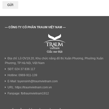
— CÔNG TY CỔ PHẦN TRAUM VIỆT NAM —
Địa chỉ: Lô OV19.20, Khu chức năng đô thị Xuân Phương, Phường Xuân
Phương, TP Hà Nội, Việt Nam
SĐT: 024 37 836 117
Hotline: 0969-911-139
E-Mail: tuyensinh@traumvietnam.com
URL: https://traumvietnam.com.vn
Fanpage: fb/traumvietnam1912