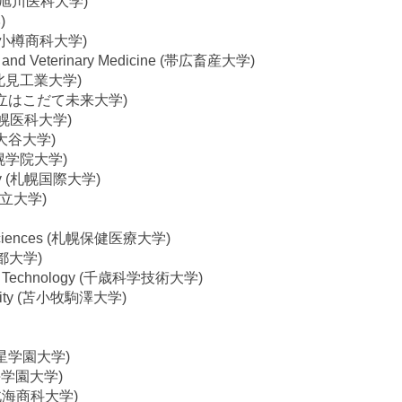
ity (旭川医科大学)
)
rce (小樽商科大学)
ture and Veterinary Medicine (帯広畜産大学)
ogy (北見工業大学)
ate (公立はこだて未来大学)
y (札幌医科大学)
(札幌大谷大学)
 (札幌学院大学)
rsity (札幌国際大学)
幌市立大学)
th Sciences (札幌保健医療大学)
槎道都大学)
e and Technology (千歳科学技術大学)
rsity (苫小牧駒澤大学)
 (北星学園大学)
(北海学園大学)
e (北海商科大学)