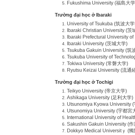
Fukushima University (福島大学
Trường đại học ở Ibaraki
University of Tsukuba (筑波大学
Ibaraki Christian Univers
Ibaraki Prefectural Universi
Ibaraki University (茨城大学)
Tsukuba Gakuin University
Tsukuba University of Tech
Tokiwa University (常磐大学)
Ryutsu Keizai University (
Trường đại học ở Tochigi
Teikyo University (帝京大学)
Ashikaga University (足利大学)
Utsunomiya Kyowa Univers
Utsunomiya University (宇都
International University of
Sakushin Gakuin Universit
Dokkyo Medical Universitｙ