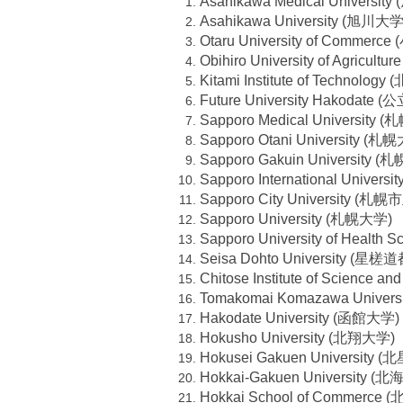
Asahikawa Medical Univers
Asahikawa University (旭川大学
Otaru University of Comme
Obihiro University of Agricul
Kitami Institute of Technol
Future University Hakod
Sapporo Medical Universit
Sapporo Otani University 
Sapporo Gakuin University
Sapporo International Unive
Sapporo City University (札
Sapporo University (札幌大学)
Sapporo University of Heal
Seisa Dohto University (星
Chitose Institute of Scienc
Tomakomai Komazawa Unive
Hakodate University (函館大学)
Hokusho University (北翔大学)
Hokusei Gakuen University
Hokkai-Gakuen University 
Hokkai School of Commerc