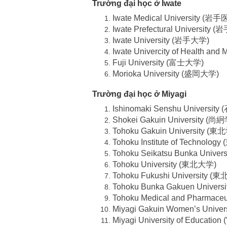
Trường đại học ở Iwate
Iwate Medical University (
Iwate Prefectural Universit
Iwate University (岩手大学)
Iwate Univercity of Health 
Fuji University (富士大学)
Morioka University (盛岡大学)
Trường đại học ở Miyagi
Ishinomaki Senshu Universi
Shokei Gakuin University 
Tohoku Gakuin University 
Tohoku Institute of Technol
Tohoku Seikatsu Bunka Uni
Tohoku University (東北大学)
Tohoku Fukushi University
Tohoku Bunka Gakuen Univ
Tohoku Medical and Pharmac
Miyagi Gakuin Women’s Un
Miyagi University of Educat