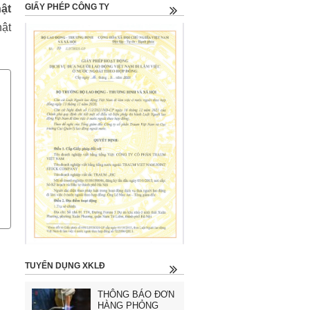
GIẤY PHÉP CÔNG TY
ật
hật
TUYỂN DỤNG XKLĐ
THÔNG BÁO ĐƠN
HÀNG PHỎNG