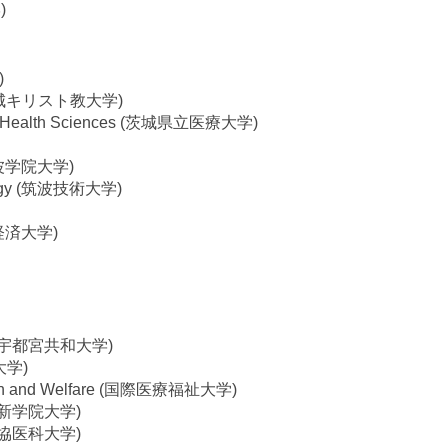
)
)
ity (茨城キリスト教大学)
ty of Health Sciences (茨城県立医療大学)
 (筑波学院大学)
nology (筑波技術大学)
流通経済大学)
ity (宇都宮共和大学)
宮大学)
 Health and Welfare (国際医療福祉大学)
y (作新学院大学)
 (獨協医科大学)