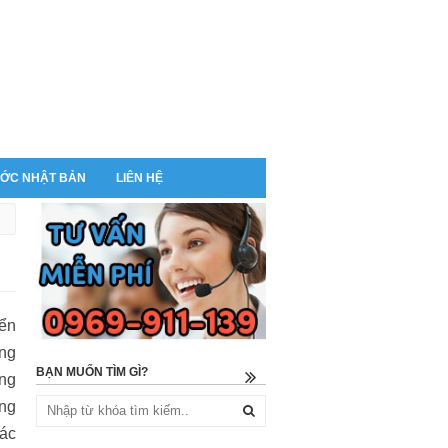
ỚC NHẬT BẢN
LIÊN HỆ
iển
ơng
BẠN MUỐN TÌM GÌ?
ờng
ung
các