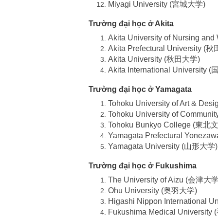
Miyagi University (宮城大学)
Trường đại học ở Akita
Akita University of Nursin
Akita Prefectural Universit
Akita University (秋田大学)
Akita International Universi
Trường đại học ở Yamagata
Tohoku University of Art &
Tohoku University of Commu
Tohoku Bunkyo College (東
Yamagata Prefectural Yonez
Yamagata University (山形大学)
Trường đại học ở Fukushima
The University of Aizu (会津大学
Ohu University (奥羽大学)
Higashi Nippon Internationa
Fukushima Medical Univer