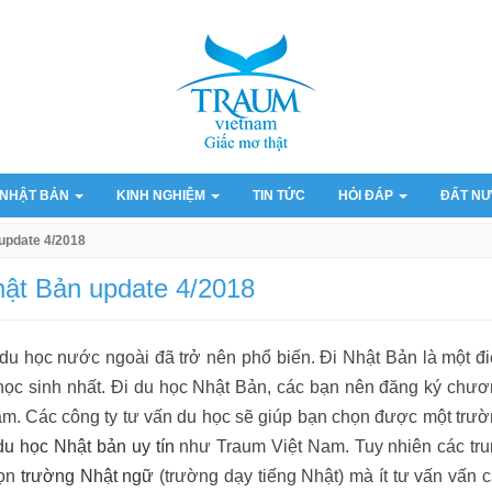
 NHẬT BẢN
KINH NGHIỆM
TIN TỨC
HỎI ĐÁP
ĐẤT NƯ
 update 4/2018
hật Bản update 4/2018
 du học nước ngoài đã trở nên phổ biến. Đi Nhật Bản là một đ
 học sinh nhất. Đi du học Nhật Bản, các bạn nên đăng ký chư
àm. Các công ty tư vấn du học sẽ giúp bạn chọn được một trư
du học Nhật bản uy tín
như Traum Việt Nam. Tuy nhiên các tr
họn
trường Nhật ngữ
(trường dạy tiếng Nhật) mà ít tư vấn vấn 