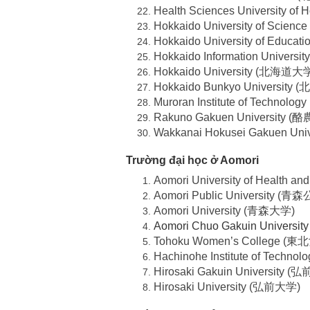
Health Sciences University
Hokkaido University of Sc
Hokkaido University of Edu
Hokkaido Information Unive
Hokkaido University (北海道大
Hokkaido Bunkyo Universi
Muroran Institute of Techno
Rakuno Gakuen University
Wakkanai Hokusei Gakuen 
Trường đại học ở Aomori
Aomori University of Healt
Aomori Public University (
Aomori University (青森大学)
Aomori Chuo Gakuin University
Tohoku Women’s College 
Hachinohe Institute of Tech
Hirosaki Gakuin University
Hirosaki University (弘前大学)