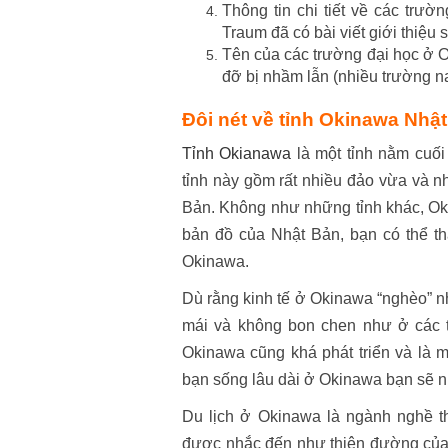
Thông tin chi tiết về các trườ
Traum đã có bài viết giới thiệu 
Tên của các trường đại học ở O
đỡ bị nhầm lẫn (nhiều trường na
Đôi nét về tỉnh Okinawa Nhậ
Tỉnh Okianawa
là một tỉnh nằm cuố
tỉnh này gồm rất nhiều đảo vừa và n
Bản. Không như những tỉnh khác, O
bản đồ của Nhật Bản, bạn có thể th
Okinawa.
Dù rằng kinh tế ở Okinawa “nghèo” 
mái và không bon chen như ở các th
Okinawa cũng khá phát triển và là 
bạn sống lâu dài ở Okinawa bạn sẽ nh
Du lịch ở Okinawa là ngành nghề t
được nhắc đến như thiên đường của 