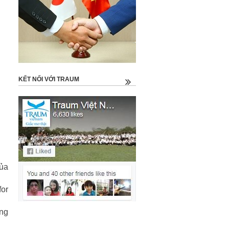
KẾT NỐI VỚI TRAUM
của
or
ng