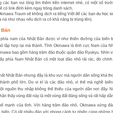
ng các bạn vui lòng tìm thêm trên internet nhé, có một số trư
sẽ có link đính kèm ngay tròng danh sách.
kinawa Traum sẽ không dịch ra tiếng Việt để các bạn
du học s
 ná như nhau nếu dịch ra có khả năng bị trùng tên).
t Bản
i phía nam của Nhật Bản được ví như thiên đường của biển 
hỏ tập hợp lại mà thành. Tỉnh Okinawa là tỉnh cực Nam của N
kinawa bao gồm hàng trăm đảo thuộc quần đảo Ryukyu. Nhìn 
ấy phía Nam Nhật Bản có một loạt đảo nhỏ rải rác, đó chính
nhất Nhật Bản nhưng đây là khu vực mà người dân sống khá th
ành phố lớn. Do vị trí là các đảo nhỏ, vì thế mà nghề biể
một nguồn thu nhập không thể thiếu của người dân nơi đây. 
ận thấy vùng đất này là một vùng đất đáng sống và rất hấp dẫn
hế mạnh của tỉnh. Với hàng trăm đảo nhỏ, Okinawa xứng đá
biển. Có rất nhiều đảo với phong cảnh tự nhiên cùng những 