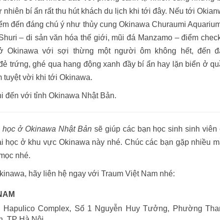
nhiên bí ẩn rất thu hút khách du lịch khi tới đây. Nếu tới Okia
 điểm đến đáng chú ý như thủy cung Okinawa Churaumi Aquariu
i Shuri – di sản văn hóa thế giới, mũi đá Manzamo – điểm chec
o ở Okinawa với sợi thừng một người ôm không hết, đến đ
 trứng, ghé qua hang động xanh đầy bí ẩn hay lặn biển ở q
tuyệt vời khi tới Okinawa.
hi đến với tỉnh Okinawa Nhật Bản.
i học ở Okinawa Nhật Bản
sẽ giúp các bạn học sinh sinh viên
đại học ở khu vực Okinawa này nhé. Chúc các bạn gặp nhiều 
 mọc nhé.
kinawa, hãy liên hệ ngay với Traum Việt Nam nhé:
 NAM
án Hapulico Complex, Số 1 Nguyễn Huy Tưởng, Phường Tha
n, TP Hà Nội