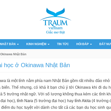
 NHẬT BẢN
KINH NGHIỆM
TIN TỨC
HỎI ĐÁP
ĐẤT NƯ
ở Okinawa Nhật Bản
ại học ở Okinawa Nhật Bản
wa là một tỉnh nằm phía nam Nhật Bản gồm rất nhiều đảo nhỏ
biển. Thế nhưng, có khá ít bạn chú ý tới Okinawa khi đi du 
và 5 trường nhật ngữ. Với số lượng không thua kém các tỉnh k
 đại học),
tỉnh Nara
(5 trường đại học) hay
tỉnh Akita
(4 trường 
t điểm du học tuyệt vời dành cho tất cả các bạn du học sinh q