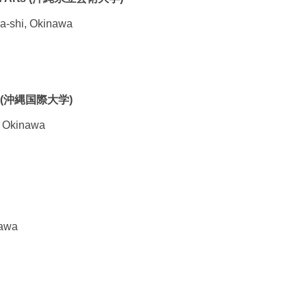
ha-shi, Okinawa
sity (沖縄国際大学)
, Okinawa
nawa