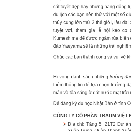
cát tuyệt đẹp hay những hang động tự 
du lịch các bạn nên thử với một số
thủy cung lớn thứ 2 thế giới, lâu đà
tuyệt vời, tham gia lễ hội kéo c
Kumeshima để được ngắm rùa biển đẻ
đảo Yaeyama sẽ là những trải nghiệm 
Chúc các bạn thành công và vui vẻ k
Hi vọng danh sách những
trường đạ
thêm thông tin để lựa chọn trường 
mắn và tỏa sáng ở đất nước mặt trời
Để đăng ký du học Nhật Bản ở tỉnh O
CÔNG TY CỔ PHẦN TRAUM VIỆT
Địa chỉ: Tầng 5, 21T2 Dự 
Xuân Trung, Quận Thanh Xuâ