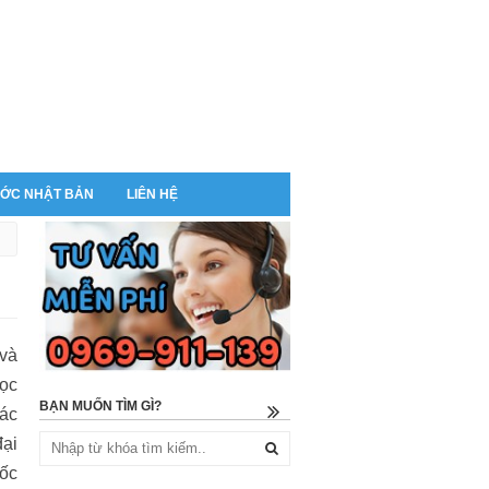
ỚC NHẬT BẢN
LIÊN HỆ
 và
học
BẠN MUỐN TÌM GÌ?
hác
đại
uốc