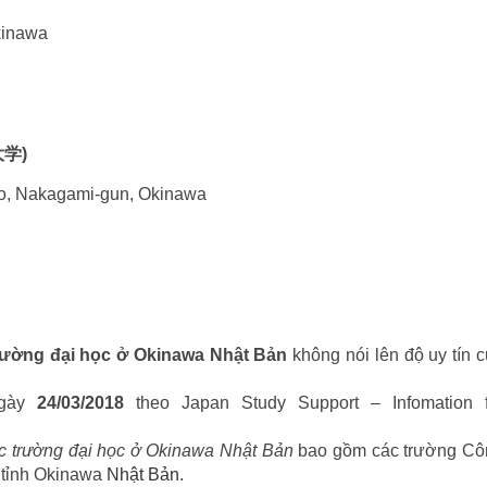
kinawa
球大学)
ho, Nakagami-gun, Okinawa
rường đại học ở Okinawa Nhật Bản
không nói lên độ uy tín 
ngày
24/03/2018
theo Japan Study Support – Infomation f
c trường đại học ở Okinawa Nhật Bản
bao gồm các trường Cô
n tỉnh Okinawa
Nhật Bản
.