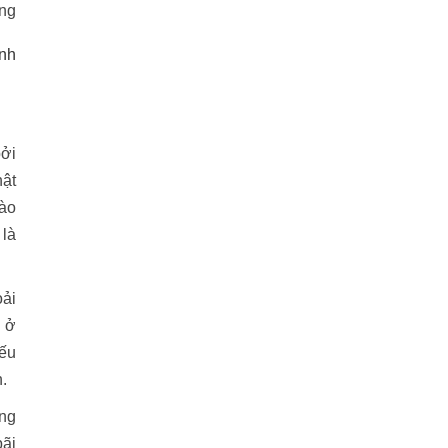
ờng
inh
bởi
hật
vào
 là
oải
n ở
Nếu
.
ng
bãi