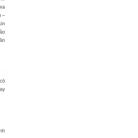
nwa
m –
kin
ảo
uần
 có
may
nh