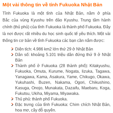
Một vài thông tin về tỉnh Fukuoka Nhật Bản
Tỉnh Fukuoka là một tỉnh của Nhật Bản, nằm ở phía
Bắc của vùng Kyushu trên đảo Kyushu. Trung tâm hành
chính (thủ phủ) của tỉnh Fukuoka là thành phố Fukuoka. Đây
là nơi được rất nhiều du học sinh quốc tế yêu thích. Một vài
thông tin cơ bản về tỉnh Fukuoka các bạn cần nắm được:
Diện tích: 4.986 km2 lớn thứ 29 ở Nhật Bản
Dân số: khoảng 5.101 triệu dân đứng thứ 9 ở Nhật
Bản
Thành phố ở Fukuoka (28 thành phố): Kitakyushu,
Fukuoka, Omuta, Kurume, Nogata, Iizuka, Tagawa,
Yanagawa, Kama, Asakura, Yame, Chikugo, Okawa,
Yukuhashi, Buzen, Nakama, Ogori, Chikushino,
Kasuga, Onojo, Munakata, Dazaifu, Maebaru, Koga,
Fukutsu, Ukiha, Miyama, Miyawaka.
Thủ phủ: thành phố Fukuoka.
Đặc trưng của tỉnh Fukuoka: Chim chích Nhật Bản,
hoa mơ, cây đỗ quyên.