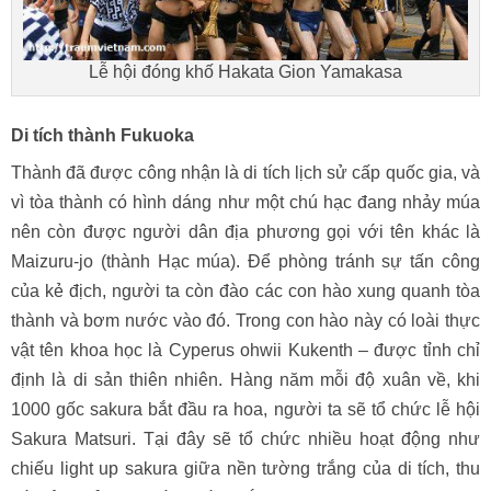
Lễ hội đóng khố Hakata Gion Yamakasa
Di tích thành Fukuoka
Thành đã được công nhận là di tích lịch sử cấp quốc gia, và
vì tòa thành có hình dáng như một chú hạc đang nhảy múa
nên còn được người dân địa phương gọi với tên khác là
Maizuru-jo (thành Hạc múa). Để phòng tránh sự tấn công
của kẻ địch, người ta còn đào các con hào xung quanh tòa
thành và bơm nước vào đó. Trong con hào này có loài thực
vật tên khoa học là Cyperus ohwii Kukenth – được tỉnh chỉ
định là di sản thiên nhiên. Hàng năm mỗi độ xuân về, khi
1000 gốc sakura bắt đầu ra hoa, người ta sẽ tổ chức lễ hội
Sakura Matsuri. Tại đây sẽ tổ chức nhiều hoạt động như
chiếu light up sakura giữa nền tường trắng của di tích, thu