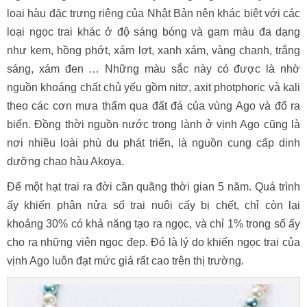
loại hàu đặc trưng riêng của Nhật Bản nên khác biệt với các
loại ngọc trai khác ở độ sáng bóng và gam màu đa dạng
như kem, hồng phớt, xám lợt, xanh xám, vàng chanh, trắng
sáng, xám đen … Những màu sắc này có được là nhờ
nguồn khoáng chất chủ yếu gồm nitơ, axit photphoric và kali
theo các cơn mưa thấm qua đất đá của vùng Ago và đổ ra
biển. Đồng thời nguồn nước trong lành ở vịnh Ago cũng là
nơi nhiều loài phù du phát triển, là nguồn cung cấp dinh
dưỡng chao hàu Akoya.
Để một hạt trai ra đời cần quãng thời gian 5 năm. Quá trình
ấy khiến phân nửa số trai nuôi cấy bị chết, chỉ còn lại
khoảng 30% có khả năng tạo ra ngọc, và chỉ 1% trong số ấy
cho ra những viên ngọc đẹp. Đó là lý do khiến ngọc trai của
vịnh Ago luôn đạt mức giá rất cao trên thị trường.