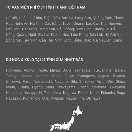
TƯ VẤN MIỄN PHÍ Ở 34 TỈNH THÀNH VIỆT NAM
Hà Nội, Huế, Lai Châu, Điện Biên, Sơn La, Lạng Sơn, Quảng Ninh, Thanh
Hóa, Nghệ An, Hà Tĩnh, Cao Bằng, Tuyên Quang, Lào Cai, Thái Nguyên,
Phú Thọ, Bắc Ninh, Hưng Yên, Hải Phòng, Ninh Bình, Quảng Trị, Đà
Nẵng, Quảng Ngãi, Gia Lai, Khánh Hòa, Lâm Đồng, Đăk Lăk, Hồ Chí Minh,
Đồng Nai, Tây Ninh, Cần Thơ, Vĩnh Long, Đồng Tháp, Cà Mau, An Giang.
DU HOC & XKLD TẠI 47 TỈNH CỦA NHẬT BẢN
Hokkaido
,
Aomori
,
Iwate
,
Miyagi
,
Akita
,
Yamagata
,
Fukushima
,
Ibaraki
,
Tochigi
,
Gunma
,
Saitama
,
Chiba
,
Tokyo
,
Kanagawa
,
Niigata
,
Toyama
,
Ishikawa
,
Fukui,
Yamanashi
,
Nagano
,
Gifu
,
Shizuoka
,
Aichi
,
Mie
,
Shiga
,
Kyoto
,
Osaka
,
Hyogo
,
Nara
,
Wakayama
,
Tottori
,
Shimane
,
Okayama
,
Hiroshima
,
Yamaguchi
,
Tokushima
,
Kagawa
,
Ehime
,
Kochi
,
Fukuoka
,
Saga
,
Nagasaki
,
Kumamoto
,
Oita
,
Miyazaki
,
Kagoshima
,
Okinawa
.