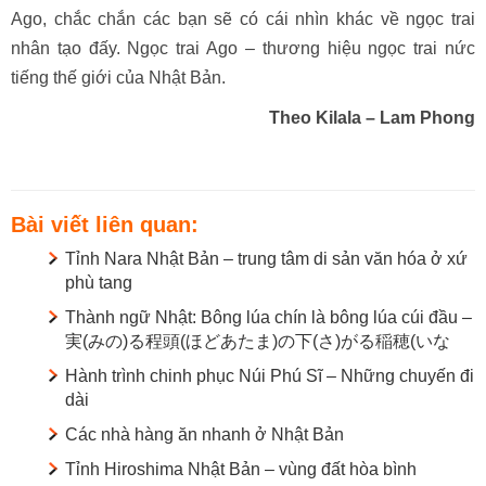
Ago, chắc chắn các bạn sẽ có cái nhìn khác về ngọc trai
nhân tạo đấy. Ngọc trai Ago – thương hiệu ngọc trai nức
tiếng thế giới của Nhật Bản.
Theo Kilala – Lam Phong
Bài viết liên quan:
Tỉnh Nara Nhật Bản – trung tâm di sản văn hóa ở xứ
phù tang
Thành ngữ Nhật: Bông lúa chín là bông lúa cúi đầu –
実(みの)る程頭(ほどあたま)の下(さ)がる稲穂(いな
Hành trình chinh phục Núi Phú Sĩ – Những chuyến đi
dài
Các nhà hàng ăn nhanh ở Nhật Bản
Tỉnh Hiroshima Nhật Bản – vùng đất hòa bình