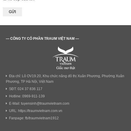
— CÔNG TY CỔ PHẦN TRAUM VIỆT NAM —
Địa chỉ: Lô OV19.20, Khu chức năng đô thị Xuân Phương, Phường Xuân
Phương, TP Hà Nội, Việt Nam
SĐT: 024 37 836 117
Hotline: 0969-911-139
E-Mail: tuyensinh@traumvietnam.com
URL: https://traumvietnam.com.vn
Fanpage: fb/traumvietnam1912