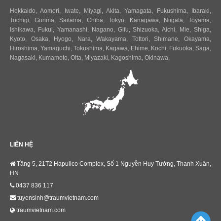
Hokkaido
,
Aomori
,
Iwate
,
Miyagi
,
Akita
,
Yamagata
,
Fukushima
,
Ibaraki
,
Tochigi
,
Gunma
,
Saitama
,
Chiba
,
Tokyo
,
Kanagawa
,
Niigata
,
Toyama
,
Ishikawa
,
Fukui,
Yamanashi
,
Nagano
,
Gifu
,
Shizuoka
,
Aichi
,
Mie
,
Shiga
,
Kyoto
,
Osaka
,
Hyogo
,
Nara
,
Wakayama
,
Tottori
,
Shimane
,
Okayama
,
Hiroshima
,
Yamaguchi
,
Tokushima
,
Kagawa
,
Ehime
,
Kochi
,
Fukuoka
,
Saga
,
Nagasaki
,
Kumamoto
,
Oita
,
Miyazaki
,
Kagoshima
,
Okinawa
.
LIÊN HỆ
Tầng 5, 21T2 Hapulico Complex, Số 1 Nguyễn Huy Tưởng, Thanh Xuân,
HN
0437 836 117
tuyensinh@traumvietnam.com
traumvietnam.com