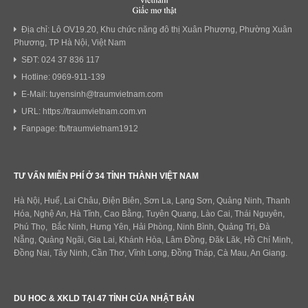
Địa chỉ: Lô OV19.20, Khu chức năng đô thị Xuân Phương, Phường Xuân
Phương, TP Hà Nội, Việt Nam
SĐT: 024 37 836 117
Hotline: 0969-911-139
E-Mail: tuyensinh@traumvietnam.com
URL: https://traumvietnam.com.vn
Fanpage: fb/traumvietnam1912
TƯ VẤN MIỄN PHÍ Ở 34 TỈNH THÀNH VIỆT NAM
Hà Nội, Huế, Lai Châu, Điện Biên, Sơn La, Lạng Sơn, Quảng Ninh, Thanh
Hóa, Nghệ An, Hà Tĩnh, Cao Bằng, Tuyên Quang, Lào Cai, Thái Nguyên,
Phú Thọ, Bắc Ninh, Hưng Yên, Hải Phòng, Ninh Bình, Quảng Trị, Đà
Nẵng, Quảng Ngãi, Gia Lai, Khánh Hòa, Lâm Đồng, Đăk Lăk, Hồ Chí Minh,
Đồng Nai, Tây Ninh, Cần Thơ, Vĩnh Long, Đồng Tháp, Cà Mau, An Giang.
DU HOC & XKLD TẠI 47 TỈNH CỦA NHẬT BẢN