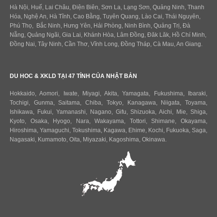
Hà Nội, Huế, Lai Châu, Điện Biên, Sơn La, Lạng Sơn, Quảng Ninh, Thanh
Hóa, Nghệ An, Hà Tĩnh, Cao Bằng, Tuyên Quang, Lào Cai, Thái Nguyên,
Phú Thọ, Bắc Ninh, Hưng Yên, Hải Phòng, Ninh Bình, Quảng Trị, Đà
Nẵng, Quảng Ngãi, Gia Lai, Khánh Hòa, Lâm Đồng, Đăk Lăk, Hồ Chí Minh,
Đồng Nai, Tây Ninh, Cần Thơ, Vĩnh Long, Đồng Tháp, Cà Mau, An Giang.
DU HOC & XKLD TẠI 47 TỈNH CỦA NHẬT BẢN
Hokkaido
,
Aomori
,
Iwate
,
Miyagi
,
Akita
,
Yamagata
,
Fukushima
,
Ibaraki
,
Tochigi
,
Gunma
,
Saitama
,
Chiba
,
Tokyo
,
Kanagawa
,
Niigata
,
Toyama
,
Ishikawa
,
Fukui,
Yamanashi
,
Nagano
,
Gifu
,
Shizuoka
,
Aichi
,
Mie
,
Shiga
,
Kyoto
,
Osaka
,
Hyogo
,
Nara
,
Wakayama
,
Tottori
,
Shimane
,
Okayama
,
Hiroshima
,
Yamaguchi
,
Tokushima
,
Kagawa
,
Ehime
,
Kochi
,
Fukuoka
,
Saga
,
Nagasaki
,
Kumamoto
,
Oita
,
Miyazaki
,
Kagoshima
,
Okinawa
.