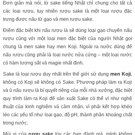
Đơn giản mà nói, từ sake tiếng Nhật chỉ chung cho tất cả
các loại rượu, tuy nhiên rượu sake là một loại rượu đặc
trưng được nấu từ gạo và men rượu sake.
Điểm đặc biệt khi nấu rượu là sẽ dùng loại gạo chuyên nấu
rượu cùng với một loại men đặc biệt của người Nhật gọi
chung là men sake hay men Koji. Ngoài ra nước dùng để
nấu rượu cũng phải là loại nước nửa cứng – một loại nước
có hàm lượng sắt và magie nhất định.
Sake là loại rượu duy nhất trên thế giới sử dụng
men Koji
,
không có Koji sẽ không có Sake. Phương pháp làm ra Koji
và ủ nấu rượu là bí quyết riêng của mỗi nhà xưởng, đặc biệt
quy trình làm ra Koji để sản xuất Sake có thể ví như nghệ
thuật của kinh nghiệm và cảm nhận, vì phải kết hợp khéo
léo các yếu tổ như loại gạo, độ pH, thành phần khoáng chất
trong nước.
Mùi vị của
rượu sake
tùy các bạn đánh giá, mình không