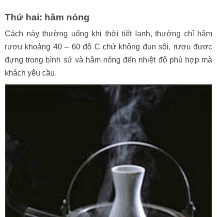
Thứ hai: hâm nóng
Cách này thường uống khi thời tiết lạnh, thường chỉ hâm
rượu khoảng 40 – 60 độ C chứ không đun sôi, rượu được
đựng trong bình sứ và hâm nóng đến nhiệt độ phù hợp mà
khách yêu cầu.