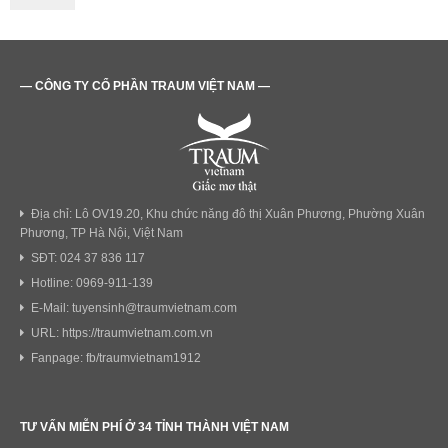
— CÔNG TY CỔ PHẦN TRAUM VIỆT NAM —
Địa chỉ: Lô OV19.20, Khu chức năng đô thị Xuân Phương, Phường Xuân
Phương, TP Hà Nội, Việt Nam
SĐT: 024 37 836 117
Hotline: 0969-911-139
E-Mail: tuyensinh@traumvietnam.com
URL: https://traumvietnam.com.vn
Fanpage: fb/traumvietnam1912
TƯ VẤN MIỄN PHÍ Ở 34 TỈNH THÀNH VIỆT NAM