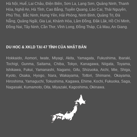
Hà Nội, Huế, Lai Châu, Điện Biên, Sơn La, Lạng Sơn, Quảng Ninh, Thanh
Hóa, Nghệ An, Hà Tĩnh, Cao Bằng, Tuyên Quang, Lào Cai, Thái Nguyên,
Phú Thọ, Bắc Ninh, Hưng Yên, Hải Phòng, Ninh Bình, Quảng Trị, Đà
Nẵng, Quảng Ngãi, Gia Lai, Khánh Hòa, Lâm Đồng, Đăk Lăk, Hồ Chí Minh,
Đồng Nai, Tây Ninh, Cần Thơ, Vĩnh Long, Đồng Tháp, Cà Mau, An Giang.
DU HOC & XKLD TẠI 47 TỈNH CỦA NHẬT BẢN
Hokkaido
,
Aomori
,
Iwate
,
Miyagi
,
Akita
,
Yamagata
,
Fukushima
,
Ibaraki
,
Tochigi
,
Gunma
,
Saitama
,
Chiba
,
Tokyo
,
Kanagawa
,
Niigata
,
Toyama
,
Ishikawa
,
Fukui,
Yamanashi
,
Nagano
,
Gifu
,
Shizuoka
,
Aichi
,
Mie
,
Shiga
,
Kyoto
,
Osaka
,
Hyogo
,
Nara
,
Wakayama
,
Tottori
,
Shimane
,
Okayama
,
Hiroshima
,
Yamaguchi
,
Tokushima
,
Kagawa
,
Ehime
,
Kochi
,
Fukuoka
,
Saga
,
Nagasaki
,
Kumamoto
,
Oita
,
Miyazaki
,
Kagoshima
,
Okinawa
.