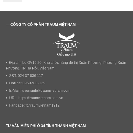
— CÔNG TY CỔ PHẦN TRAUM VIỆT NAM —
Địa chỉ: Lô OV19.20, Khu chức năng đô thị Xuân Phương, Phường Xuân
Phương, TP Hà Nội, Việt Nam
SĐT: 024 37 836 117
Hotline: 0969-911-139
E-Mail: tuyensinh@traumvietnam.com
URL: https://traumvietnam.com.vn
Fanpage: fb/traumvietnam1912
TƯ VẤN MIỄN PHÍ Ở 34 TỈNH THÀNH VIỆT NAM