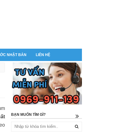
ỚC NHẬT BẢN
LIÊN HỆ
aum
BẠN MUỐN TÌM GÌ?
ất
heo