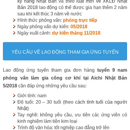
kỹ năng Nhật Bản
và theo
luật mới về XKLĐ Nhật
Bản 2018
lao động có thể được gia hạn thêm 2 năm
sau khi kết thúc 3 năm về nước
Hình thức phỏng vấn:
phỏng trực tiếp
Ngày phỏng vấn dự kiến:
05/2018
Ngày xuất cảnh:
dự kiến tháng 11/2018
YÊU CẦU VỀ LAO ĐỘNG THAM GIA ỨNG TUYỂN
Lao động ứng tuyển tham gia đơn hàng
tuyển 9 nam
phỏng vấn làm gia công cơ khí tại Aichi Nhật Bản
5/2018
cần đáp ứng những yêu cầu sau:
Giới tính: nam
Độ tuổi: 20 – 30 tuổi (theo
cách tính tuổi của người
Nhật
)
Tay nghề: không yêu cầu, ưu tiên các ứng viên có
kinh nghiệm làm tiện kim loại
Trình độ văn hóa: tốt nghiệp cao đẳng trở lên