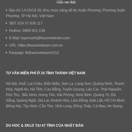
Địa chỉ: Lô OV19.20, Khu chức năng đô thị Xuân Phương, Phường Xuân
Phương, TP Hà Nội, Việt Nam
SĐT: 024 37 836 117
Hotline: 0969-911-139
E-Mail: tuyensinh@traumvietnam.com
URL: https://traumvietnam.com.vn
Fanpage: fb/traumvietnam1912
TƯ VẤN MIỄN PHÍ Ở 34 TỈNH THÀNH VIỆT NAM
Hà Nội, Huế, Lai Châu, Điện Biên, Sơn La, Lạng Sơn, Quảng Ninh, Thanh
Hóa, Nghệ An, Hà Tĩnh, Cao Bằng, Tuyên Quang, Lào Cai, Thái Nguyên,
Phú Thọ, Bắc Ninh, Hưng Yên, Hải Phòng, Ninh Bình, Quảng Trị, Đà
Nẵng, Quảng Ngãi, Gia Lai, Khánh Hòa, Lâm Đồng, Đăk Lăk, Hồ Chí Minh,
Đồng Nai, Tây Ninh, Cần Thơ, Vĩnh Long, Đồng Tháp, Cà Mau, An Giang.
DU HOC & XKLD TẠI 47 TỈNH CỦA NHẬT BẢN