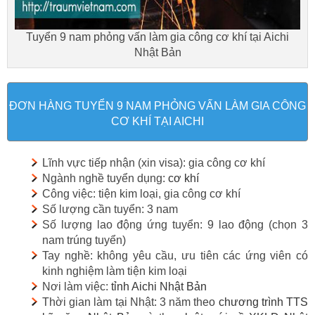
Tuyển 9 nam phỏng vấn làm gia công cơ khí tại Aichi
Nhật Bản
ĐƠN HÀNG TUYỂN 9 NAM PHỎNG VẤN LÀM GIA CÔNG
CƠ KHÍ TẠI AICHI
Lĩnh vực tiếp nhận (xin visa): gia công cơ khí
Ngành nghề tuyển dụng:
cơ khí
Công việc: tiện kim loại, gia công cơ khí
Số lượng cần tuyển: 3 nam
Số lượng lao động ứng tuyển: 9 lao động (chọn 3
nam trúng tuyển)
Tay nghề: không yêu cầu, ưu tiên các ứng viên có
kinh nghiệm làm tiện kim loại
Nơi làm việc:
tỉnh Aichi Nhật Bản
Thời gian làm tại Nhật: 3 năm theo
chương trình TTS