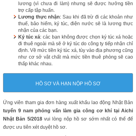
lương (vì chưa đi làm) nhưng sẽ được hưởng tiền
trợ cấp tập huấn.
Lương thực nhận
: Sau khi đã trừ đi các khoản như
thuế, bảo hiểm, ký túc, điện nước sẽ là lương thực
nhận của các bạn.
Ký túc xá
: các bạn không được chọn ký túc xá hoặc
đi thuê ngoài mà sẽ ở ký túc do công ty tiếp nhận chỉ
định. Về mức tiền ký túc xá, tùy vào địa phương cũng
như cơ sở vật chất mà mức tiền thuê phòng sẽ cao
thấp khác nhau.
HỒ SƠ VÀ HẠN NỘP HỒ SƠ
Ứng viên tham gia đơn hàng xuất khẩu lao động Nhật Bản
tuyển 9 nam phỏng vấn làm gia công cơ khí tại Aichi
Nhật Bản 5/2018
vui lòng nộp hồ sơ sớm nhất có thể để
được ưu tiên xét duyệt hồ sơ.