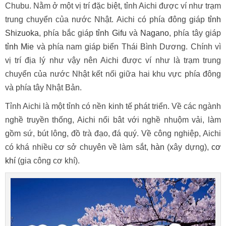
Chubu. Nằm ở một vị trí đặc biệt, tỉnh Aichi được ví như trạm
trung chuyển của nước Nhật. Aichi có phía đông giáp
tỉnh
Shizuoka
, phía bắc giáp
tỉnh Gifu
và
Nagano
, phía tây giáp
tỉnh Mie
và phía nam giáp biển Thái Bình Dương. Chính vì
vị trí địa lý như vậy nên Aichi được ví như là trạm trung
chuyển của nước Nhật kết nối giữa hai khu vực phía đông
và phía tây Nhật Bản.
Tỉnh Aichi là một tỉnh có nền kinh tế phát triển. Về các ngành
nghề truyền thống, Aichi nổi bât với nghề nhuộm vải, làm
gồm sứ, bút lông, đồ trà đạo, đá quý. Về công nghiệp, Aichi
có khá nhiều cơ sở chuyên về làm sắt,
hàn
(xây dựng),
cơ
khí
(gia công cơ khí).