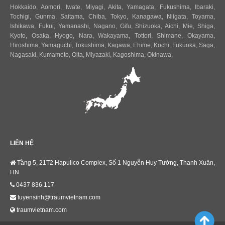
Hokkaido
,
Aomori
,
Iwate
,
Miyagi
,
Akita
,
Yamagata
,
Fukushima
,
Ibaraki
,
Tochigi
,
Gunma
,
Saitama
,
Chiba
,
Tokyo
,
Kanagawa
,
Niigata
,
Toyama
,
Ishikawa
,
Fukui,
Yamanashi
,
Nagano
,
Gifu
,
Shizuoka
,
Aichi
,
Mie
,
Shiga
,
Kyoto
,
Osaka
,
Hyogo
,
Nara
,
Wakayama
,
Tottori
,
Shimane
,
Okayama
,
Hiroshima
,
Yamaguchi
,
Tokushima
,
Kagawa
,
Ehime
,
Kochi
,
Fukuoka
,
Saga
,
Nagasaki
,
Kumamoto
,
Oita
,
Miyazaki
,
Kagoshima
,
Okinawa
.
LIÊN HỆ
Tầng 5, 21T2 Hapulico Complex, Số 1 Nguyễn Huy Tưởng, Thanh Xuân,
HN
0437 836 117
tuyensinh@traumvietnam.com
traumvietnam.com