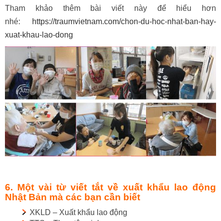
Tham khảo thêm bài viết này để hiểu hơn
nhé:
https://traumvietnam.com/chon-du-hoc-nhat-ban-hay-
xuat-khau-lao-dong
6. Một vài từ viết tắt về xuất khẩu lao động
Nhật Bản mà các bạn cần biết
XKLD – Xuất khẩu lao động