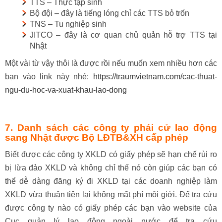
TTS – Thực tập sinh
Bộ đội – đây là tiếng lóng chỉ các TTS bỏ trốn
TNS – Tu nghiệp sinh
JITCO – đây là cơ quan chủ quản hỗ trợ TTS tại
Nhật
Một vài từ vậy thôi là được rồi nếu muốn xem nhiều hơn các
bạn vào link này nhé:
https://traumvietnam.com/cac-thuat-
ngu-du-hoc-va-xuat-khau-lao-dong
7. Danh sách các công ty phái cử lao động
sang Nhật được Bộ LĐTB&XH cấp phép
Biết được các công ty XKLD có giấy phép sẽ hạn chế rủi ro
bị lừa đảo XKLD và không chỉ thế nó còn giúp các bạn có
thể dễ dàng đăng ký đi XKLD tại các doanh nghiệp làm
XKLD vừa thuận tiện lại không mất phí môi giới. Để tra cứu
được công ty nào có giấy phép các bạn vào website của
Cục quản lý lao động ngoài nước để tra cứu