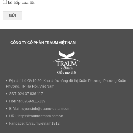
kế tiếp của tôi.
— CÔNG TY CỔ PHẦN TRAUM VIỆT NAM —
Địa chỉ: Lô OV19.20, Khu chức năng đô thị Xuân Phương, Phường Xuân
Phương, TP Hà Nội, Việt Nam
SĐT: 024 37 836 117
Hotline: 0969-911-139
E-Mail: tuyensinh@traumvietnam.com
URL: https://traumvietnam.com.vn
Fanpage: fb/traumvietnam1912