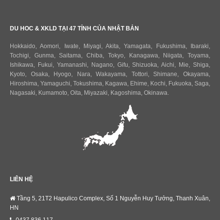
DU HOC & XKLD TẠI 47 TỈNH CỦA NHẬT BẢN
Hokkaido
,
Aomori
,
Iwate
,
Miyagi
,
Akita
,
Yamagata
,
Fukushima
,
Ibaraki
,
Tochigi
,
Gunma
,
Saitama
,
Chiba
,
Tokyo
,
Kanagawa
,
Niigata
,
Toyama
,
Ishikawa
,
Fukui,
Yamanashi
,
Nagano
,
Gifu
,
Shizuoka
,
Aichi
,
Mie
,
Shiga
,
Kyoto
,
Osaka
,
Hyogo
,
Nara
,
Wakayama
,
Tottori
,
Shimane
,
Okayama
,
Hiroshima
,
Yamaguchi
,
Tokushima
,
Kagawa
,
Ehime
,
Kochi
,
Fukuoka
,
Saga
,
Nagasaki
,
Kumamoto
,
Oita
,
Miyazaki
,
Kagoshima
,
Okinawa
.
LIÊN HỆ
Tầng 5, 21T2 Hapulico Complex, Số 1 Nguyễn Huy Tưởng, Thanh Xuân,
HN