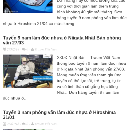
Đơn hàng này có mức lương khá cao
cùng với thời gian làm thêm trung
bình khoảng 40 giờ mỗi tháng. Đơn
hàng tuyển 9 nam phỏng vấn làm đúc
nhựa ở Hiroshima 21/04 có mức lương...
Tuyển 9 nam làm đúc nhựa ở Niigata Nhật Bản phỏng
vấn 27/03
27/02/18
-
0 -
Traum Việt Nam
XKLĐ Nhật Bản – Traum Việt Nam
thông báo tuyển 9 nam làm đúc nhựa
ở Niigata Nhật Bản phỏng vấn 27/03.
Mong muốn ứng viên tham gia ứng
tuyển có thể lực tốt, trẻ trung, tự tin
và có tinh thần cố gắng học tiếng
Nhật. Đơn hàng tuyển 9 nam làm
đúc nhựa ở...
Tuyển 3 nam phỏng vấn làm đúc nhựa ở Hiroshima
31/01
23/01/18
-
0 -
Traum Việt Nam