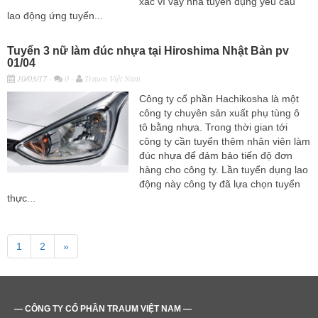
xác vì vậy nhà tuyển dụng yêu cầu
lao động ứng tuyển...
Tuyển 3 nữ làm đúc nhựa tại Hiroshima Nhật Bản pv
01/04
10/03/17
-
0 -
Traum Việt Nam
Công ty cổ phần Hachikosha là một
công ty chuyên sản xuất phụ tùng ô
tô bằng nhựa. Trong thời gian tới
công ty cần tuyển thêm nhân viên làm
đúc nhựa để đảm bảo tiến độ đơn
hàng cho công ty. Lần tuyển dụng lao
động này công ty đã lựa chọn tuyển
thực...
1
2
»
— CÔNG TY CỔ PHẦN TRAUM VIỆT NAM —