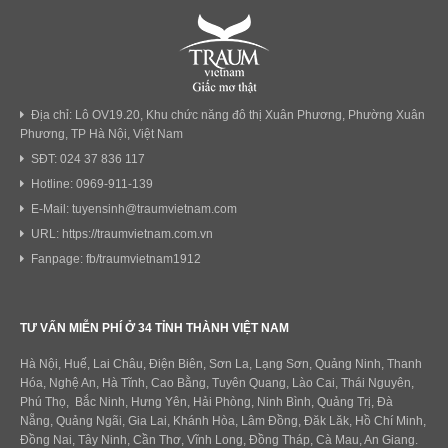
Địa chỉ: Lô OV19.20, Khu chức năng đô thị Xuân Phương, Phường Xuân
Phương, TP Hà Nội, Việt Nam
SĐT: 024 37 836 117
Hotline: 0969-911-139
E-Mail: tuyensinh@traumvietnam.com
URL: https://traumvietnam.com.vn
Fanpage: fb/traumvietnam1912
TƯ VẤN MIỄN PHÍ Ở 34 TỈNH THÀNH VIỆT NAM
Hà Nội, Huế, Lai Châu, Điện Biên, Sơn La, Lạng Sơn, Quảng Ninh, Thanh
Hóa, Nghệ An, Hà Tĩnh, Cao Bằng, Tuyên Quang, Lào Cai, Thái Nguyên,
Phú Thọ, Bắc Ninh, Hưng Yên, Hải Phòng, Ninh Bình, Quảng Trị, Đà
Nẵng, Quảng Ngãi, Gia Lai, Khánh Hòa, Lâm Đồng, Đăk Lăk, Hồ Chí Minh,
Đồng Nai, Tây Ninh, Cần Thơ, Vĩnh Long, Đồng Tháp, Cà Mau, An Giang.