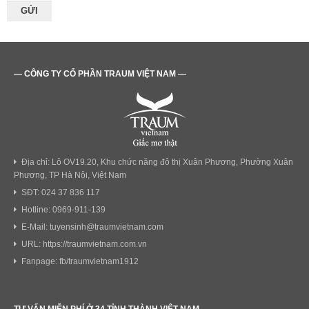
— CÔNG TY CỔ PHẦN TRAUM VIỆT NAM —
Địa chỉ: Lô OV19.20, Khu chức năng đô thị Xuân Phương, Phường Xuân
Phương, TP Hà Nội, Việt Nam
SĐT: 024 37 836 117
Hotline: 0969-911-139
E-Mail: tuyensinh@traumvietnam.com
URL: https://traumvietnam.com.vn
Fanpage: fb/traumvietnam1912
TƯ VẤN MIỄN PHÍ Ở 34 TỈNH THÀNH VIỆT NAM