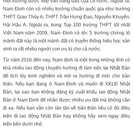
một trường được xếp vào hàng đầu của cả nước. Ngoài ra,
Nam Định còn có nhiều trường chuẩn quốc gia như trường
THPT Giao Thủy A, THPT Trần Hưng Đạo, Nguyễn Khuyến,
Hải Hậu A. Ngoài ra, trong Top 100 trường THPT tốt nhất
Việt Nam năm 2009, Nam Định có tới 5 trường chứng tỏ
mảnh đất này là một mảnh đất có truyền thống hiếu học sản
sinh ra rất nhiều người con ưu tú cho cả nước.
Từ năm 2016 đến nay, Nam định là một trong những tỉnh có
khá nhiều lao động chuyển hướng đi làm việc
tại Nhật
Bản
để tích lũy kinh nghiệm và mở ra hướng đi mới cho bản
thân. Nếu bạn đang ở Nam Định và muốn đi XKLĐ Nhật
Bản, tại sao bạn không đăng ký xuất khẩu lao động Nhật
Bản ở Nam Định để nhận được nhiều ưu đãi mà không cần
đi xa. Nếu bạn vẫn còn lăn tăn về bản thân liệu có đủ điều
kiện đi lao động Nhật Bản hay không hãy xem ngay điều
kiện bên dưới nhé.