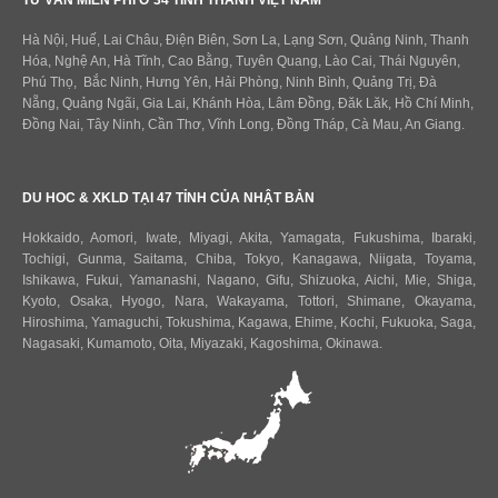
Hà Nội, Huế, Lai Châu, Điện Biên, Sơn La, Lạng Sơn, Quảng Ninh, Thanh
Hóa, Nghệ An, Hà Tĩnh, Cao Bằng, Tuyên Quang, Lào Cai, Thái Nguyên,
Phú Thọ, Bắc Ninh, Hưng Yên, Hải Phòng, Ninh Bình, Quảng Trị, Đà
Nẵng, Quảng Ngãi, Gia Lai, Khánh Hòa, Lâm Đồng, Đăk Lăk, Hồ Chí Minh,
Đồng Nai, Tây Ninh, Cần Thơ, Vĩnh Long, Đồng Tháp, Cà Mau, An Giang.
DU HOC & XKLD TẠI 47 TỈNH CỦA NHẬT BẢN
Hokkaido
,
Aomori
,
Iwate
,
Miyagi
,
Akita
,
Yamagata
,
Fukushima
,
Ibaraki
,
Tochigi
,
Gunma
,
Saitama
,
Chiba
,
Tokyo
,
Kanagawa
,
Niigata
,
Toyama
,
Ishikawa
,
Fukui,
Yamanashi
,
Nagano
,
Gifu
,
Shizuoka
,
Aichi
,
Mie
,
Shiga
,
Kyoto
,
Osaka
,
Hyogo
,
Nara
,
Wakayama
,
Tottori
,
Shimane
,
Okayama
,
Hiroshima
,
Yamaguchi
,
Tokushima
,
Kagawa
,
Ehime
,
Kochi
,
Fukuoka
,
Saga
,
Nagasaki
,
Kumamoto
,
Oita
,
Miyazaki
,
Kagoshima
,
Okinawa
.