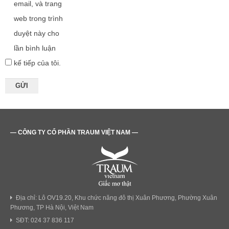
email, và trang
web trong trình
duyệt này cho
lần bình luận
kế tiếp của tôi.
— CÔNG TY CỔ PHẦN TRAUM VIỆT NAM —
Địa chỉ: Lô OV19.20, Khu chức năng đô thị Xuân Phương, Phường Xuân
Phương, TP Hà Nội, Việt Nam
SĐT: 024 37 836 117