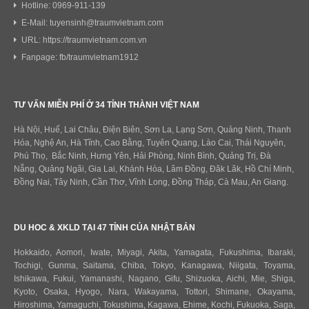
Hotline: 0969-911-139
E-Mail: tuyensinh@traumvietnam.com
URL: https://traumvietnam.com.vn
Fanpage: fb/traumvietnam1912
TƯ VẤN MIỄN PHÍ Ở 34 TỈNH THÀNH VIỆT NAM
Hà Nội, Huế, Lai Châu, Điện Biên, Sơn La, Lạng Sơn, Quảng Ninh, Thanh
Hóa, Nghệ An, Hà Tĩnh, Cao Bằng, Tuyên Quang, Lào Cai, Thái Nguyên,
Phú Thọ, Bắc Ninh, Hưng Yên, Hải Phòng, Ninh Bình, Quảng Trị, Đà
Nẵng, Quảng Ngãi, Gia Lai, Khánh Hòa, Lâm Đồng, Đăk Lăk, Hồ Chí Minh,
Đồng Nai, Tây Ninh, Cần Thơ, Vĩnh Long, Đồng Tháp, Cà Mau, An Giang.
DU HOC & XKLD TẠI 47 TỈNH CỦA NHẬT BẢN
Hokkaido
,
Aomori
,
Iwate
,
Miyagi
,
Akita
,
Yamagata
,
Fukushima
,
Ibaraki
,
Tochigi
,
Gunma
,
Saitama
,
Chiba
,
Tokyo
,
Kanagawa
,
Niigata
,
Toyama
,
Ishikawa
,
Fukui,
Yamanashi
,
Nagano
,
Gifu
,
Shizuoka
,
Aichi
,
Mie
,
Shiga
,
Kyoto
,
Osaka
,
Hyogo
,
Nara
,
Wakayama
,
Tottori
,
Shimane
,
Okayama
,
Hiroshima
,
Yamaguchi
,
Tokushima
,
Kagawa
,
Ehime
,
Kochi
,
Fukuoka
,
Saga
,