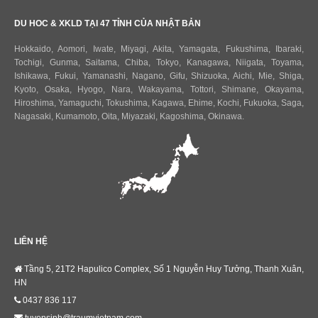
DU HOC & XKLD TẠI 47 TỈNH CỦA NHẬT BẢN
Hokkaido
,
Aomori
,
Iwate
,
Miyagi
,
Akita
,
Yamagata
,
Fukushima
,
Ibaraki
,
Tochigi
,
Gunma
,
Saitama
,
Chiba
,
Tokyo
,
Kanagawa
,
Niigata
,
Toyama
,
Ishikawa
,
Fukui,
Yamanashi
,
Nagano
,
Gifu
,
Shizuoka
,
Aichi
,
Mie
,
Shiga
,
Kyoto
,
Osaka
,
Hyogo
,
Nara
,
Wakayama
,
Tottori
,
Shimane
,
Okayama
,
Hiroshima
,
Yamaguchi
,
Tokushima
,
Kagawa
,
Ehime
,
Kochi
,
Fukuoka
,
Saga
,
Nagasaki
,
Kumamoto
,
Oita
,
Miyazaki
,
Kagoshima
,
Okinawa
.
LIÊN HỆ
Tầng 5, 21T2 Hapulico Complex, Số 1 Nguyễn Huy Tưởng, Thanh Xuân,
HN
0437 836 117
tuyensinh@traumvietnam.com