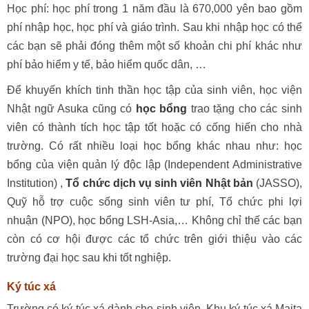
Học phí: học phí trong 1 năm đầu là 670,000 yên bao gồm
phí nhập học, học phí và giáo trình. Sau khi nhập học có thể
các bạn sẽ phải đóng thêm một số khoản chi phí khác như
phí bảo hiểm y tế, bảo hiểm quốc dân, …
Để khuyến khích tinh thần học tập của sinh viên, học viện
Nhật ngữ Asuka cũng có
học bổng
trao tặng cho các sinh
viên có thành tích học tập tốt hoặc có cống hiến cho nhà
trường. Có rất nhiều loại học bổng khác nhau như: học
bổng của viện quản lý độc lập (Independent Administrative
Institution) ,
Tổ chức dịch vụ sinh viên Nhật bản
(JASSO),
Quỹ hỗ trợ cuộc sống sinh viên tư phí, Tổ chức phi lợi
nhuận (NPO), học bổng LSH-Asia,… Không chỉ thế các bạn
còn có cơ hội được các tổ chức trên giới thiệu vào các
trường đại học sau khi tốt nghiệp.
Ký túc xá
Trường có ký túc xá dành cho sinh viên. Khu ký túc xá Maita