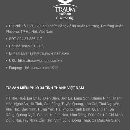
Địa chỉ: Lô OV19.20, Khu chức năng đô thị Xuân Phương, Phường Xuân
Phương, TP Hà Nội, Việt Nam
SĐT: 024 37 836 117
Hotline: 0969-911-139
E-Mail: tuyensinh@traumvietnam.com
URL: https://traumvietnam.com.vn
Fanpage: fb/traumvietnam1912
TƯ VẤN MIỄN PHÍ Ở 34 TỈNH THÀNH VIỆT NAM
Hà Nội, Huế, Lai Châu, Điện Biên, Sơn La, Lạng Sơn, Quảng Ninh, Thanh
Hóa, Nghệ An, Hà Tĩnh, Cao Bằng, Tuyên Quang, Lào Cai, Thái Nguyên,
Phú Thọ, Bắc Ninh, Hưng Yên, Hải Phòng, Ninh Bình, Quảng Trị, Đà
Nẵng, Quảng Ngãi, Gia Lai, Khánh Hòa, Lâm Đồng, Đăk Lăk, Hồ Chí Minh,
Đồng Nai, Tây Ninh, Cần Thơ, Vĩnh Long, Đồng Tháp, Cà Mau, An Giang.