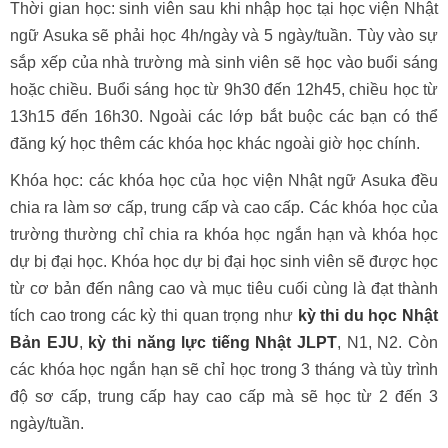
Thời gian học: sinh viên sau khi nhập học tại học viện Nhật
ngữ Asuka sẽ phải học 4h/ngày và 5 ngày/tuần. Tùy vào sự
sắp xếp của nhà trường mà sinh viên sẽ học vào buổi sáng
hoặc chiều. Buổi sáng học từ 9h30 đến 12h45, chiều học từ
13h15 đến 16h30. Ngoài các lớp bắt buộc các bạn có thể
đăng ký học thêm các khóa học khác ngoài giờ học chính.
Khóa học: các khóa học của học viện Nhật ngữ Asuka đều
chia ra làm sơ cấp, trung cấp và cao cấp. Các khóa học của
trường thường chỉ chia ra khóa học ngắn hạn và khóa học
dự bị đại học. Khóa học dự bị đại học sinh viên sẽ được học
từ cơ bản đến nâng cao và mục tiêu cuối cùng là đạt thành
tích cao trong các kỳ thi quan trọng như
kỳ thi du học Nhật
Bản EJU
,
kỳ thi năng lực tiếng Nhật JLPT
, N1, N2. Còn
các khóa học ngắn hạn sẽ chỉ học trong 3 tháng và tùy trình
độ sơ cấp, trung cấp hay cao cấp mà sẽ học từ 2 đến 3
ngày/tuần.