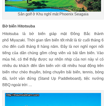
Sân golf ở Khu nghỉ mát Phoenix Seagaia
Bờ biển Hitotsuba
Hitotsuba là bờ biển giáp mặt Đông Bắc thành
phố Miyazaki. Thời gian tắm biển tốt nhất là từ cuối tháng 6
cho đến cuối tháng 8 hàng năm. Đây là nơi nghỉ ngơi nổi
tiếng của dân chúng gồm công viên và bãi tắm biển. Vào
mùa hè, có thể thấy được sự nhộn nhịp của nơi này vì có
nhiều du khách đến tắm biển với rất nhiều hoạt động trên
biển như chèo thuyền, bóng chuyền bãi biển, tennis, bóng
đá, lướt ván đứng (Stand Up Paddleboard), tiệc nướng
BBQ ngoài trời …