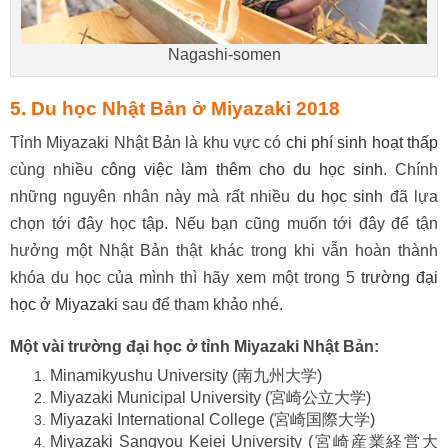
Nagashi-somen
5. Du học Nhật Bản ở Miyazaki
2018
Tỉnh Miyazaki Nhật Bản là khu vực có
chi phí sinh hoạt thấp
cùng nhiều
công việc làm thêm cho du học sinh
. Chính
những nguyên nhân này mà rất nhiều
du học sinh
đã lựa
chọn tới đây học tập. Nếu bạn cũng muốn tới đây để tận
hưởng một Nhật Bản thật khác trong khi vẫn hoàn thành
khóa du học của mình thì hãy xem một trong 5
trường đại
học ở Miyazaki
sau để tham khảo nhé.
Một vài trường đại học ở tỉnh Miyazaki Nhật Bản:
Minamikyushu University (南九州大学)
Miyazaki Municipal University (宮崎公立大学)
Miyazaki International College (宮崎国際大学)
Miyazaki Sangyou Keiei University (宮崎産業経営大