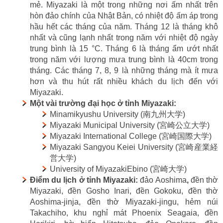
mẻ. Miyazaki là một trong những nơi ấm nhất trên
hòn đảo chính của Nhật Bản, có nhiệt độ ấm áp trong
hầu hết các tháng của năm. Tháng 12 là tháng khô
nhất và cũng lạnh nhất trong năm với nhiệt độ ngày
trung bình là 15 °C. Tháng 6 là tháng ẩm ướt nhất
trong năm với lượng mưa trung bình là 40cm trong
tháng. Các tháng 7, 8, 9 là những tháng mà ít mưa
hơn và thu hút rất nhiều khách du lịch đến với
Miyazaki.
Một vài trường đại học ở tỉnh Miyazaki:
Minamikyushu University (南九州大学)
Miyazaki Municipal University (宮崎公立大学)
Miyazaki International College (宮崎国際大学)
Miyazaki Sangyou Keiei University (宮崎産業経
営大学)
University of MiyazakiEbino (宮崎大学)
Điểm du lịch ở tỉnh Miyazaki:
đảo Aoshima
,
đền thờ
Miyazaki, đền Gosho Inari, đền Gokoku, đền thờ
Aoshima-jinja, đền thờ Miyazaki-jingu, hẻm núi
Takachiho, khu nghỉ mát Phoenix Seagaia, đền