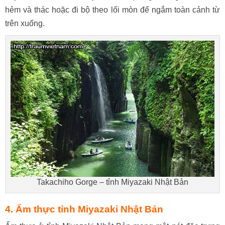
hẻm và thác hoặc đi bộ theo lối mòn để ngắm toàn cảnh từ
trên xuống.
Takachiho Gorge – tỉnh Miyazaki Nhật Bản
4. Ẩm thực tỉnh Miyazaki Nhật Bản