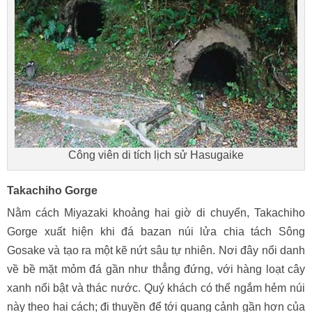
Công viên di tích lịch sử Hasugaike
Takachiho Gorge
Nằm cách Miyazaki khoảng hai giờ di chuyển, Takachiho
Gorge xuất hiện khi đá bazan núi lửa chia tách Sông
Gosake và tạo ra một kẽ nứt sâu tự nhiên. Nơi đây nổi danh
về bề mặt mỏm đá gần như thẳng đứng, với hàng loạt cây
xanh nổi bật và thác nước. Quý khách có thể ngắm hẻm núi
này theo hai cách; đi thuyền để tới quang cảnh gần hơn của