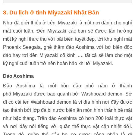
3. Du lịch ở tỉnh Miyazaki Nhật Bản
Như đã giới thiệu ở trên, Miyazaki là một nơi dành cho nghỉ
mát cuối tuần. Đến Miyazaki các bạn sẽ được tận hưởng
một kỳ nghỉ thực thụ với bãi biển tuyệt đẹp, tới khu nghỉ mát
Phoenix Seagaia, ghé thăm đảo Aoshima với bờ biển độc
đáo hay tới đền Miyazaki cổ kính …. tất cả sẽ làm cho một
kỳ nghỉ cuối tuần trở nên hoàn hảo khi tới Miyazaki.
Đảo Aoshima
Đảo Aoshima là một hòn đảo nhỏ nằm ở thành
phố Miyazaki được bao quanh bởi Washboard demon. Sở
dĩ có cái tên Washboard demon là vì địa hình nơi đây được
tạo thành bởi lớp đá bị nước biển ăn mòn hình thành bề mặt
như bậc thang. Trên đảo Aoshima có hơn 200 loài thực vật
và nơi đây nổi tiếng với quần thể thực vật cận nhiệt đới.
Trong đó, quần thể cây họ cọ được công nhận là di