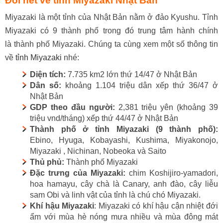
Đôi nét về tỉnh Miyazaki Nhật Bản
Miyazaki là một tỉnh của Nhật Bản nằm ở đảo Kyushu. Tỉnh
Miyazaki có 9 thành phố trong đó trung tâm hành chính
là thành phố Miyazaki. Chúng ta cùng xem một số thông tin
về
tỉnh Miyazaki
nhé:
Diện tích:
7.735 km2 lớn thứ 14/47 ở Nhật Bản
Dân số:
khoảng 1.104 triệu dân xếp thứ 36/47 ở
Nhật Bản
GDP theo đầu người:
2,381 triệu yên (khoảng 39
triệu vnd/tháng) xếp thứ 44/47 ở Nhật Bản
Thành phố ở tỉnh Miyazaki (9 thành phố):
Ebino,
Hyuga, Kobayashi, Kushima, Miyakonojo,
Miyazaki , Nichinan, Nobeoka và Saito
Thủ phủ:
Thành phố Miyazaki
Đặc trưng của Miyazaki:
chim Koshijiro-yamadori,
hoa hamayu, cây chà là Canary, anh đào, cây liễu
sam Obi và linh vật của tỉnh là chú chó Miyazaki.
Khí hậu Miyazaki
: Miyazaki có khí hậu cận nhiệt đới
ẩm với mùa hè nóng mưa nhiều và mùa đông mát