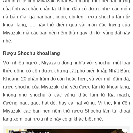
Ẩm thực ở tỉnh Miyazaki Nhật Bản mang một nét đặc trưng
của tỉnh và chắc chắn là không đâu có được như các món
gà bản địa, gà nanban, jidori, obi-ten, rượu shochu làm từ
khoai lang, …. hãy thử điểm qua vài món đặc trưng của
Miyazaki mà các bạn nên nếm thử ngay khi tới vùng đất này
nhé.
Rượu Shochu khoai lang
Với nhiều người, Miyazaki đồng nghĩa với shochu, một loại
thức uống có cồn được chưng cất phổ biến khắp Nhật Bản.
Khoảng 20 phần trăm độ cồn hoặc hơn, và với mùi đậm đà,
rượu shochu của Miyazaki chủ yếu được làm từ khoai lang,
không như shochu ở các vùng khác làm từ lúa mạch,
đường nâu, gạo, hạt dẻ, hay cả hạt vừng. Vì thế, khi đến
Miyazaki các bạn nên nếm thử rượu Shochu làm từ khoai
lang xem loại rượu nhẹ này có gì khác biệt nhé.