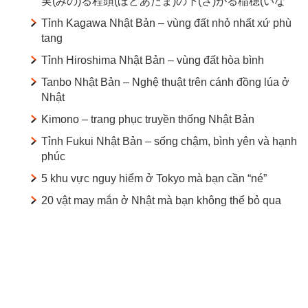
実(みの)る程頭(ほどあたま)の下(さ)がる稲穂(いな
Tỉnh Kagawa Nhật Bản – vùng đất nhỏ nhất xứ phù
tang
Tỉnh Hiroshima Nhật Bản – vùng đất hòa bình
Tanbo Nhật Bản – Nghệ thuật trên cánh đồng lúa ở
Nhật
Kimono – trang phục truyền thống Nhật Bản
Tỉnh Fukui Nhật Bản – sống chậm, bình yên và hạnh
phúc
5 khu vực nguy hiểm ở Tokyo mà bạn cần “né”
20 vật may mắn ở Nhật mà bạn không thể bỏ qua