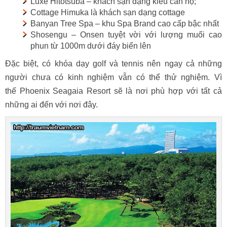
Luxe Hitotsuba – khách sạn dạng kiểu căn hộ;
Cottage Himuka là khách sạn dạng cottage
Banyan Tree Spa – khu Spa Brand cao cấp bậc nhất
Shosengu – Onsen tuyệt vời với lượng muối cao
phun từ 1000m dưới đáy biển lên
Đặc biệt, có khóa dạy golf và tennis nên ngay cả những
người chưa có kinh nghiệm vẫn có thể thử nghiệm. Vì
thế Phoenix Seagaia Resort sẽ là nơi phù hợp với tất cả
những ai đến với nơi đây.