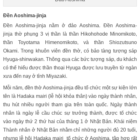
Đền Aoshima-jinja
Đền Aoshima-jinja nằm ở đảo Aoshima. Đền Aoshima-
jinja thờ phụng 3 vị thần là thần Hikohohode Minomikoto,
thần Toyotama Himenomikoto, và thần Shiozutsuno
Okami. Trong khuôn viên đền thờ, có bảo tàng tượng sáp
Hyuga-shinwakan. Thông qua các bức tượng sáp, du khách
có thể hiểu được thần thoại Hyuga được lưu truyền từ ngàn
xưa đến nay ở tỉnh Miyazaki.
Mỗi năm, đền thờ Aoshima-jinja đều tổ chức một sự kiện lớn
tên là Hadaka mairi (lễ hội khỏa thân) vào ngày thành nhân,
thu hút nhiều người tham gia trên toàn quốc. Ngày thành
nhân là ngày lễ cầu chúc sự trưởng thành, được tổ chức
vào ngày thứ 2 thứ hai của tháng 1 ở Nhật Bản. Khái niệm
Thành nhân ở Nhật Bản nhằm chỉ những người đủ 20 tuổi,
nhưng lễ hội Hadaka mairi tổ chức ở Aoshima, tập hợp rất