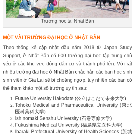
Trường học tại Nhật Bản
MỘT VÀI TRƯỜNG ĐẠI HỌC Ở NHẬT BẢN
Theo thống kê cập nhật đầu năm 2018 từ Japan Study
Support, ở Nhật Bản có 600 trường đại học tập trung chủ
yếu ở các khu vực đông dân cư và thành phố lớn. Với rất
nhiều
trường đại học ở Nhật Bản
chắc hẳn các bạn học sinh
sinh viên ở Gia Lai sẽ bị choáng ngợp, tuy nhiên các bạn có
thể tham khảo một số trường uy tín sau:
Future University Hakodate (公立はこだて未来大学)
Tohoku Medical and Pharmaceutical University (東北
医科薬科大学)
Ishinomaki Senshu University (石巻専修大学)
Fukushima Medical University (福島県立医科大学)
Ibaraki Prefectural University of Health Sciences (茨城