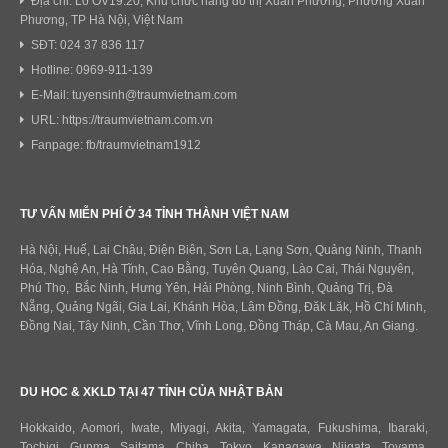
Địa chỉ: Lô OV19.20, Khu chức năng đô thị Xuân Phương, Phường Xuân
Phương, TP Hà Nội, Việt Nam
SĐT: 024 37 836 117
Hotline: 0969-911-139
E-Mail: tuyensinh@traumvietnam.com
URL: https://traumvietnam.com.vn
Fanpage: fb/traumvietnam1912
TƯ VẤN MIỄN PHÍ Ở 34 TỈNH THÀNH VIỆT NAM
Hà Nội, Huế, Lai Châu, Điện Biên, Sơn La, Lạng Sơn, Quảng Ninh, Thanh
Hóa, Nghệ An, Hà Tĩnh, Cao Bằng, Tuyên Quang, Lào Cai, Thái Nguyên,
Phú Thọ, Bắc Ninh, Hưng Yên, Hải Phòng, Ninh Bình, Quảng Trị, Đà
Nẵng, Quảng Ngãi, Gia Lai, Khánh Hòa, Lâm Đồng, Đăk Lăk, Hồ Chí Minh,
Đồng Nai, Tây Ninh, Cần Thơ, Vĩnh Long, Đồng Tháp, Cà Mau, An Giang.
DU HOC & XKLD TẠI 47 TỈNH CỦA NHẬT BẢN
Hokkaido
,
Aomori
,
Iwate
,
Miyagi
,
Akita
,
Yamagata
,
Fukushima
,
Ibaraki
,
Tochigi
,
Gunma
,
Saitama
,
Chiba
,
Tokyo
,
Kanagawa
,
Niigata
,
Toyama
,