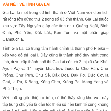
VÀI NÉT VỀ TỈNH GIA LAI
Gia Lai là một trong 63 tỉnh thành ở Việt Nam với diện tích
rất rộng lớn đứng thứ 2 trong số 63 tỉnh thành. Gia Lai thuộc
khu vực Tây Nguyên giáp các tỉnh như Quảng Ngãi, Bình
Định, Phú Yên, Đăk Lăk, Kon Tum và một phần giáp
Campuchia.
Tỉnh Gia Lai có trung tâm hành chính là thành phố Pleiku –
xếp vào đô thị loại I. Đây cũng là thành phố duy nhất trong
tỉnh, dưới cấp thành phố thì Gia Lai còn có 2 thị xã (An Khê,
Ayun Pa) và 14 huyện khác trực thuộc là Chư Păh, Chư
Prông, Chư Pưh, Chư Sê, Đắk Đoa, Đak Pơ, Đức Cơ, la
Grai, la Pa, K’Bang, Kông Chro, Krông Pa, Mang Yang và
Phú Thiện.
Với những giới thiệu ở trên, có thể thấy rằng khu vực này
tập trung chủ yếu là dân tộc thiểu số nên kinh tế cũng không