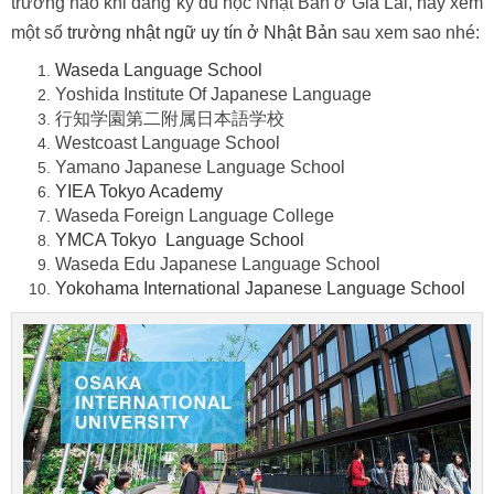
trường nào khi đăng ký du học Nhật Bản ở Gia Lai, hãy xem
một số
trường nhật ngữ uy tín ở Nhật Bản
sau xem sao nhé:
Waseda Language School
Yoshida Institute Of Japanese Language
行知学園第二附属日本語学校
Westcoast Language School
Yamano Japanese Language School
YIEA Tokyo Academy
Waseda Foreign Language College
YMCA Tokyo Language School
Waseda Edu Japanese Language School
Yokohama International Japanese Language School