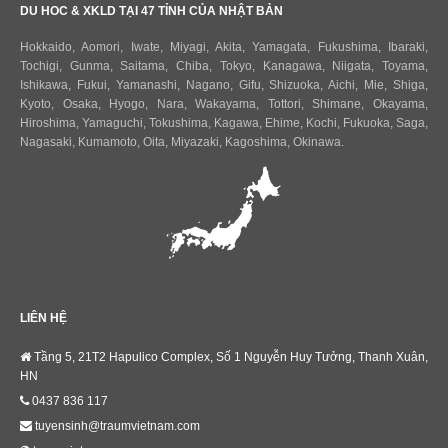
DU HOC & XKLD TẠI 47 TỈNH CỦA NHẬT BẢN
Hokkaido
,
Aomori
,
Iwate
,
Miyagi
,
Akita
,
Yamagata
,
Fukushima
,
Ibaraki
,
Tochigi
,
Gunma
,
Saitama
,
Chiba
,
Tokyo
,
Kanagawa
,
Niigata
,
Toyama
,
Ishikawa
,
Fukui,
Yamanashi
,
Nagano
,
Gifu
,
Shizuoka
,
Aichi
,
Mie
,
Shiga
,
Kyoto
,
Osaka
,
Hyogo
,
Nara
,
Wakayama
,
Tottori
,
Shimane
,
Okayama
,
Hiroshima
,
Yamaguchi
,
Tokushima
,
Kagawa
,
Ehime
,
Kochi
,
Fukuoka
,
Saga
,
Nagasaki
,
Kumamoto
,
Oita
,
Miyazaki
,
Kagoshima
,
Okinawa
.
LIÊN HỆ
Tầng 5, 21T2 Hapulico Complex, Số 1 Nguyễn Huy Tưởng, Thanh Xuân,
HN
0437 836 117
tuyensinh@traumvietnam.com