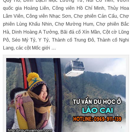
Quy Hồ​, Đỉnh Bạch Mộc Lương Tử, Núi Cô Tiên, Vườn
quốc gia Hoàng Liên, Công viên Hồ Chí Minh, Thủy Hoa
Lâm Viên, Công viên Nhạc Sơn, Chợ phiên Cán Cẩu, Chợ
phiên Lùng Khấu Nhin, Chợ Mường Hum​, Chợ phiên Bắc
Hà​, Dinh Hoàng A Tưởng, Bãi đá cổ Xín Mần, Cột cờ Lũng
Pô, Séo Mý Tỷ, Y Tý, Thành cổ Trung Đô, Thành cổ Nghi
Lang, các cột Mốc giới …