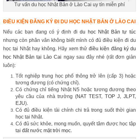
Tư vấn du học Nhật Bản ở Lào Cai uy tín miễn phí
ĐIỀU KIỆN ĐĂNG KÝ ĐI DU HỌC NHẬT BẢN Ở
LÀO CAI
Nếu các bạn đang có ý định đi
du học Nhật Bản tự túc
nhưng còn phân vân không biết mình có đủ điều kiện đi du
học tại Nhật hay không. Hãy xem thử
điều kiện đăng ký du
học Nhật Bản tại Lào Cai
ngay sau đây nhé (rất đơn giản
luôn):
Tốt nghiệp trung học phổ thông trở lên (cấp 3) hoặc
tương đương (có chứng chỉ).
Có chứng chỉ tiếng Nhật N5 hoặc tương đương theo
yêu cầu của nhà trường (
NAT TEST
,
TOP J
,
JLPT
,
EJU
).
Có đủ điều kiện tài chính chi trả trong suốt thời gian
học tại Nhật.
Có đủ sức khỏe, mong muốn, quyết tâm được học tập
tại
đất nước mặt trời mọc
.