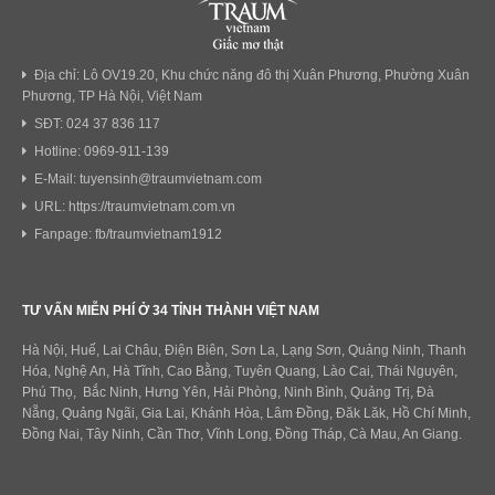
Địa chỉ: Lô OV19.20, Khu chức năng đô thị Xuân Phương, Phường Xuân
Phương, TP Hà Nội, Việt Nam
SĐT: 024 37 836 117
Hotline: 0969-911-139
E-Mail: tuyensinh@traumvietnam.com
URL: https://traumvietnam.com.vn
Fanpage: fb/traumvietnam1912
TƯ VẤN MIỄN PHÍ Ở 34 TỈNH THÀNH VIỆT NAM
Hà Nội, Huế, Lai Châu, Điện Biên, Sơn La, Lạng Sơn, Quảng Ninh, Thanh
Hóa, Nghệ An, Hà Tĩnh, Cao Bằng, Tuyên Quang, Lào Cai, Thái Nguyên,
Phú Thọ, Bắc Ninh, Hưng Yên, Hải Phòng, Ninh Bình, Quảng Trị, Đà
Nẵng, Quảng Ngãi, Gia Lai, Khánh Hòa, Lâm Đồng, Đăk Lăk, Hồ Chí Minh,
Đồng Nai, Tây Ninh, Cần Thơ, Vĩnh Long, Đồng Tháp, Cà Mau, An Giang.