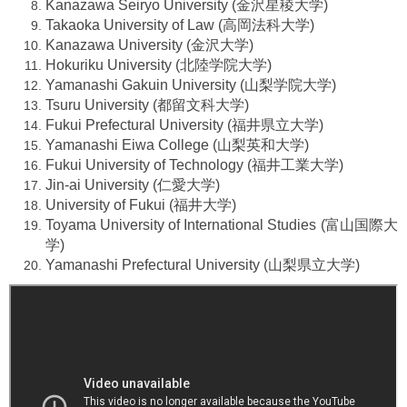
Kanazawa Seiryo University (金沢星稜大学)
Takaoka University of Law (高岡法科大学)
Kanazawa University (金沢大学)
Hokuriku University (北陸学院大学)
Yamanashi Gakuin University (山梨学院大学)
Tsuru University (都留文科大学)
Fukui Prefectural University (福井県立大学)
Yamanashi Eiwa College (山梨英和大学)
Fukui University of Technology (福井工業大学)
Jin-ai University (仁愛大学)
University of Fukui (福井大学)
Toyama University of International Studies (富山国際大
学)
Yamanashi Prefectural University (山梨県立大学)