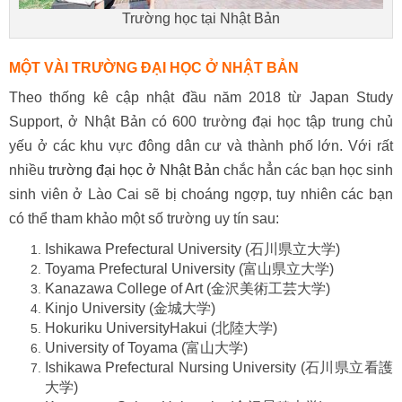
Trường học tại Nhật Bản
MỘT VÀI TRƯỜNG ĐẠI HỌC Ở NHẬT BẢN
Theo thống kê cập nhật đầu năm 2018 từ Japan Study
Support, ở Nhật Bản có 600 trường đại học tập trung chủ
yếu ở các khu vực đông dân cư và thành phố lớn. Với rất
nhiều
trường đại học ở Nhật Bản
chắc hẳn các bạn học sinh
sinh viên ở Lào Cai sẽ bị choáng ngợp, tuy nhiên các bạn
có thể tham khảo một số trường uy tín sau:
Ishikawa Prefectural University (石川県立大学)
Toyama Prefectural University (富山県立大学)
Kanazawa College of Art (金沢美術工芸大学)
Kinjo University (金城大学)
Hokuriku UniversityHakui (北陸大学)
University of Toyama (富山大学)
Ishikawa Prefectural Nursing University (石川県立看護
大学)