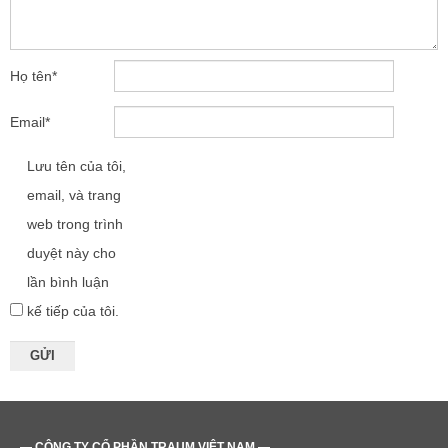
Họ tên
*
Email
*
Lưu tên của tôi,
email, và trang
web trong trình
duyệt này cho
lần bình luận
kế tiếp của tôi.
— CÔNG TY CỔ PHẦN TRAUM VIỆT NAM —