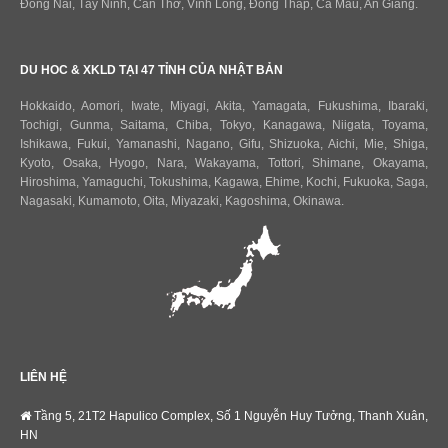
Đồng Nai, Tây Ninh, Cần Thơ, Vĩnh Long, Đồng Tháp, Cà Mau, An Giang.
DU HOC & XKLD TẠI 47 TỈNH CỦA NHẬT BẢN
Hokkaido
,
Aomori
,
Iwate
,
Miyagi
,
Akita
,
Yamagata
,
Fukushima
,
Ibaraki
,
Tochigi
,
Gunma
,
Saitama
,
Chiba
,
Tokyo
,
Kanagawa
,
Niigata
,
Toyama
,
Ishikawa
,
Fukui,
Yamanashi
,
Nagano
,
Gifu
,
Shizuoka
,
Aichi
,
Mie
,
Shiga
,
Kyoto
,
Osaka
,
Hyogo
,
Nara
,
Wakayama
,
Tottori
,
Shimane
,
Okayama
,
Hiroshima
,
Yamaguchi
,
Tokushima
,
Kagawa
,
Ehime
,
Kochi
,
Fukuoka
,
Saga
,
Nagasaki
,
Kumamoto
,
Oita
,
Miyazaki
,
Kagoshima
,
Okinawa
.
LIÊN HỆ
Tầng 5, 21T2 Hapulico Complex, Số 1 Nguyễn Huy Tưởng, Thanh Xuân,
HN