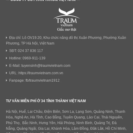
Địa chỉ: Lô OV19.20, Khu chức năng đô thị Xuân Phương, Phường Xuân
Phương, TP Hà Nội, Việt Nam
SĐT: 024 37 836 117
Hotline: 0969-911-139
E-Mail: tuyensinh@traumvietnam.com
URL: https://traumvietnam.com.vn
Fanpage: fb/traumvietnam1912
TƯ VẤN MIỄN PHÍ Ở 34 TỈNH THÀNH VIỆT NAM
Hà Nội, Huế, Lai Châu, Điện Biên, Sơn La, Lạng Sơn, Quảng Ninh, Thanh
Hóa, Nghệ An, Hà Tĩnh, Cao Bằng, Tuyên Quang, Lào Cai, Thái Nguyên,
Phú Thọ, Bắc Ninh, Hưng Yên, Hải Phòng, Ninh Bình, Quảng Trị, Đà
Nẵng, Quảng Ngãi, Gia Lai, Khánh Hòa, Lâm Đồng, Đăk Lăk, Hồ Chí Minh,