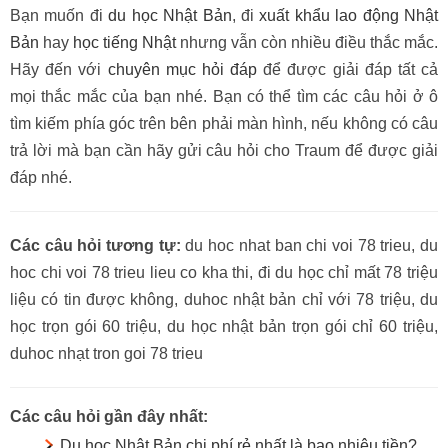
Bạn muốn đi
du học Nhật Bản
, đi
xuất khẩu lao động Nhật
Bản
hay
học tiếng Nhật
nhưng vẫn còn nhiều điều thắc mắc.
Hãy đến với
chuyên mục hỏi đáp
để được giải đáp tất cả
mọi thắc mắc của bạn nhé. Bạn có thể tìm các câu hỏi ở ô
tìm kiếm phía góc trên bên phải màn hình, nếu không có câu
trả lời mà bạn cần hãy gửi câu hỏi cho Traum để được giải
đáp nhé.
Các câu hỏi tương tự:
du hoc nhat ban chi voi 78 trieu, du
hoc chi voi 78 trieu lieu co kha thi, đi du học chỉ mất 78 triệu
liệu có tin được không, duhoc nhật bản chỉ với 78 triệu, du
học trọn gói 60 triệu, du học nhật bản trọn gói chỉ 60 triệu,
duhoc nhạt tron goi 78 trieu
Các câu hỏi gần đây nhất:
Du học Nhật Bản chi phí rẻ nhất là bao nhiêu tiền?