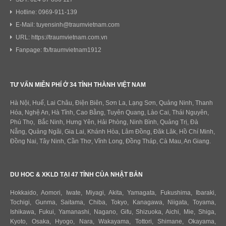
Hotline: 0969-911-139
E-Mail: tuyensinh@traumvietnam.com
URL: https://traumvietnam.com.vn
Fanpage: fb/traumvietnam1912
TƯ VẤN MIỄN PHÍ Ở 34 TỈNH THÀNH VIỆT NAM
Hà Nội, Huế, Lai Châu, Điện Biên, Sơn La, Lạng Sơn, Quảng Ninh, Thanh
Hóa, Nghệ An, Hà Tĩnh, Cao Bằng, Tuyên Quang, Lào Cai, Thái Nguyên,
Phú Thọ, Bắc Ninh, Hưng Yên, Hải Phòng, Ninh Bình, Quảng Trị, Đà
Nẵng, Quảng Ngãi, Gia Lai, Khánh Hòa, Lâm Đồng, Đăk Lăk, Hồ Chí Minh,
Đồng Nai, Tây Ninh, Cần Thơ, Vĩnh Long, Đồng Tháp, Cà Mau, An Giang.
DU HOC & XKLD TẠI 47 TỈNH CỦA NHẬT BẢN
Hokkaido
,
Aomori
,
Iwate
,
Miyagi
,
Akita
,
Yamagata
,
Fukushima
,
Ibaraki
,
Tochigi
,
Gunma
,
Saitama
,
Chiba
,
Tokyo
,
Kanagawa
,
Niigata
,
Toyama
,
Ishikawa
,
Fukui,
Yamanashi
,
Nagano
,
Gifu
,
Shizuoka
,
Aichi
,
Mie
,
Shiga
,
Kyoto
,
Osaka
,
Hyogo
,
Nara
,
Wakayama
,
Tottori
,
Shimane
,
Okayama
,