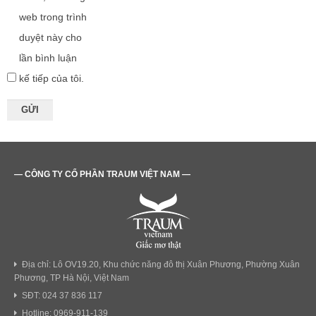
web trong trình
duyệt này cho
lần bình luận
kế tiếp của tôi.
— CÔNG TY CỔ PHẦN TRAUM VIỆT NAM —
Địa chỉ: Lô OV19.20, Khu chức năng đô thị Xuân Phương, Phường Xuân
Phương, TP Hà Nội, Việt Nam
SĐT: 024 37 836 117
Hotline: 0969-911-139