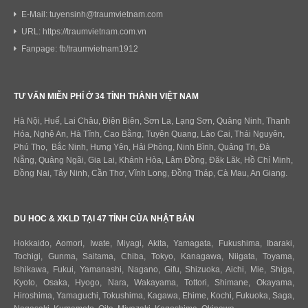
E-Mail: tuyensinh@traumvietnam.com
URL: https://traumvietnam.com.vn
Fanpage: fb/traumvietnam1912
TƯ VẤN MIỄN PHÍ Ở 34 TỈNH THÀNH VIỆT NAM
Hà Nội, Huế, Lai Châu, Điện Biên, Sơn La, Lạng Sơn, Quảng Ninh, Thanh
Hóa, Nghệ An, Hà Tĩnh, Cao Bằng, Tuyên Quang, Lào Cai, Thái Nguyên,
Phú Thọ, Bắc Ninh, Hưng Yên, Hải Phòng, Ninh Bình, Quảng Trị, Đà
Nẵng, Quảng Ngãi, Gia Lai, Khánh Hòa, Lâm Đồng, Đăk Lăk, Hồ Chí Minh,
Đồng Nai, Tây Ninh, Cần Thơ, Vĩnh Long, Đồng Tháp, Cà Mau, An Giang.
DU HOC & XKLD TẠI 47 TỈNH CỦA NHẬT BẢN
Hokkaido
,
Aomori
,
Iwate
,
Miyagi
,
Akita
,
Yamagata
,
Fukushima
,
Ibaraki
,
Tochigi
,
Gunma
,
Saitama
,
Chiba
,
Tokyo
,
Kanagawa
,
Niigata
,
Toyama
,
Ishikawa
,
Fukui,
Yamanashi
,
Nagano
,
Gifu
,
Shizuoka
,
Aichi
,
Mie
,
Shiga
,
Kyoto
,
Osaka
,
Hyogo
,
Nara
,
Wakayama
,
Tottori
,
Shimane
,
Okayama
,
Hiroshima
,
Yamaguchi
,
Tokushima
,
Kagawa
,
Ehime
,
Kochi
,
Fukuoka
,
Saga
,