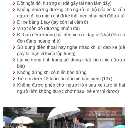
Đột ngột đổi hướng đi (dễ gây tai nạn lắm đấy)
Không nhường đường cho người đi bộ (vỉa hè là của
người đi bộ mình chỉ đi ké thôi nên phải biết điều xíu)
Đi xe bằng 1 tay (tay còn lại cầm ô)
Vượt đèn đỏ (đương nhiên rồi)
Đi ban đêm không bật đèn xe (xe đạp ở Nhật đều có
đèn đàng hoàng nhé)
Sử dụng điện thoại hay nghe nhạc khi đi đap xe (dễ
gây tai nạn vì thiếu tập trung)
Lái xe trong tình trạng sử dụng chất kích thích (rượu
bia)
Không dừng khi có biển báo dừng
Trẻ em dưới 13 tuổi cần đội mũ bảo hiểm (13+)
Không được phép chở người lớn sau xe (tức là hai
người lớn không được chở nhau, trẻ em thì được)