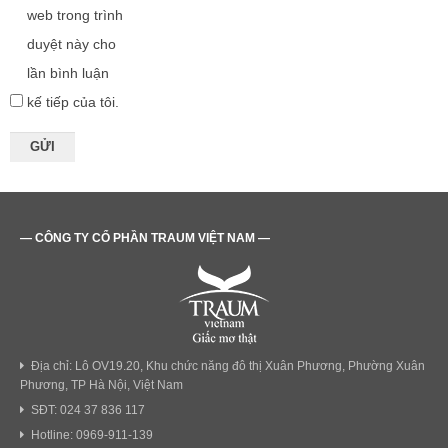
web trong trình
duyệt này cho
lần bình luận
kế tiếp của tôi.
— CÔNG TY CỔ PHẦN TRAUM VIỆT NAM —
Địa chỉ: Lô OV19.20, Khu chức năng đô thị Xuân Phương, Phường Xuân
Phương, TP Hà Nội, Việt Nam
SĐT: 024 37 836 117
Hotline: 0969-911-139