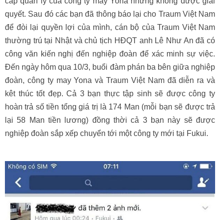
cấp quản lý của công ty may Yona nhưng không được giải
quyết. Sau đó các bạn đã thông báo lại cho Traum Việt Nam
để đòi lại quyền lợi của mình, cán bộ của Traum Việt Nam
thường trú tại Nhật và chủ tịch HĐQT anh Lê Như An đã có
công văn kiến nghị đến nghiệp đoàn để xác minh sự việc.
Đến ngày hôm qua 10/3, buổi đàm phán ba bên giữa nghiệp
đoàn, công ty may Yona và Traum Việt Nam đã diễn ra và
kêt thúc tốt đẹp. Cả 3 bạn thực tập sinh sẽ được công ty
hoàn trả số tiền tổng giá trị là 174 Man (mỗi bạn sẽ được trả
lại 58 Man tiền lương) đồng thời cả 3 bạn này sẽ được
nghiệp đoàn sắp xếp chuyển tới một công ty mới tại Fukui.