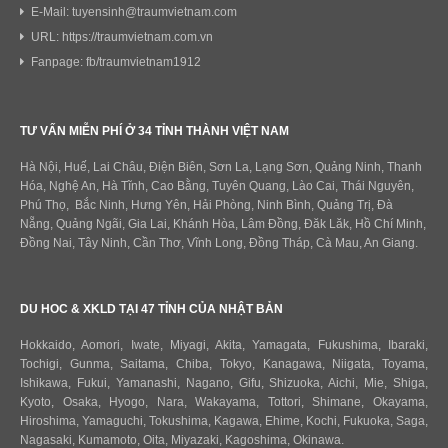
E-Mail: tuyensinh@traumvietnam.com
URL: https://traumvietnam.com.vn
Fanpage: fb/traumvietnam1912
TƯ VẤN MIỄN PHÍ Ở 34 TỈNH THÀNH VIỆT NAM
Hà Nội, Huế, Lai Châu, Điện Biên, Sơn La, Lạng Sơn, Quảng Ninh, Thanh
Hóa, Nghệ An, Hà Tĩnh, Cao Bằng, Tuyên Quang, Lào Cai, Thái Nguyên,
Phú Thọ, Bắc Ninh, Hưng Yên, Hải Phòng, Ninh Bình, Quảng Trị, Đà
Nẵng, Quảng Ngãi, Gia Lai, Khánh Hòa, Lâm Đồng, Đăk Lăk, Hồ Chí Minh,
Đồng Nai, Tây Ninh, Cần Thơ, Vĩnh Long, Đồng Tháp, Cà Mau, An Giang.
DU HOC & XKLD TẠI 47 TỈNH CỦA NHẬT BẢN
Hokkaido
,
Aomori
,
Iwate
,
Miyagi
,
Akita
,
Yamagata
,
Fukushima
,
Ibaraki
,
Tochigi
,
Gunma
,
Saitama
,
Chiba
,
Tokyo
,
Kanagawa
,
Niigata
,
Toyama
,
Ishikawa
,
Fukui,
Yamanashi
,
Nagano
,
Gifu
,
Shizuoka
,
Aichi
,
Mie
,
Shiga
,
Kyoto
,
Osaka
,
Hyogo
,
Nara
,
Wakayama
,
Tottori
,
Shimane
,
Okayama
,
Hiroshima
,
Yamaguchi
,
Tokushima
,
Kagawa
,
Ehime
,
Kochi
,
Fukuoka
,
Saga
,
Nagasaki
,
Kumamoto
,
Oita
,
Miyazaki
,
Kagoshima
,
Okinawa
.