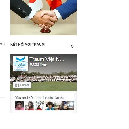
iềm
KẾT NỐI VỚI TRAUM