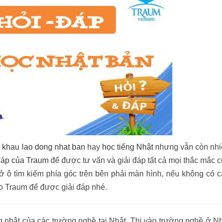
t khau lao dong nhat ban
hay
học tiếng Nhật
nhưng vẫn còn nhi
đáp của Traum
để được tư vấn và giải đáp tất cả mọi thắc mắc 
 ở ô tìm kiếm phía góc trên bên phải màn hình, nếu không có 
ho Traum để được giải đáp nhé.
g nhật của các trường nghề tại Nhật, Thi vào trường nghề ở N