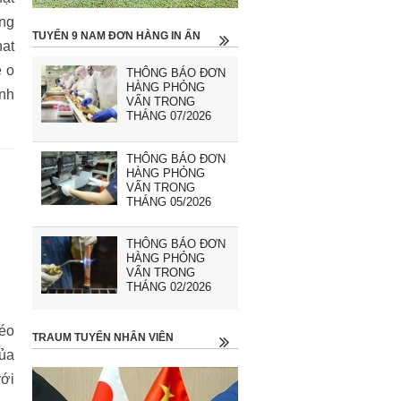
ếng
TUYỂN 9 NAM ĐƠN HÀNG IN ẤN
hat
e o
THÔNG BÁO ĐƠN
HÀNG PHỎNG
anh
VẤN TRONG
THÁNG 07/2026
THÔNG BÁO ĐƠN
HÀNG PHỎNG
VẤN TRONG
THÁNG 05/2026
THÔNG BÁO ĐƠN
HÀNG PHỎNG
VẤN TRONG
THÁNG 02/2026
kéo
TRAUM TUYỂN NHÂN VIÊN
của
với