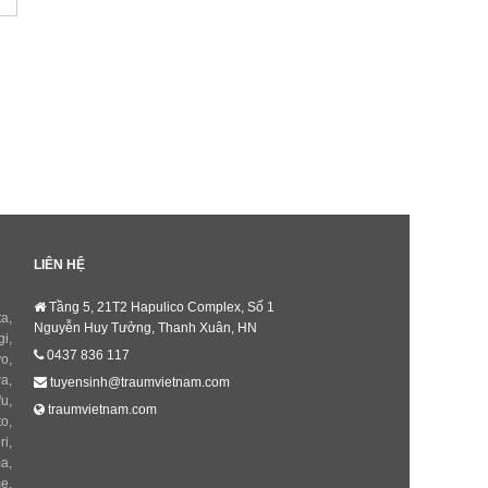
LIÊN HỆ
Tầng 5, 21T2 Hapulico Complex, Số 1
ta
,
Nguyễn Huy Tưởng, Thanh Xuân, HN
gi
,
0437 836 117
yo
,
wa
,
tuyensinh@traumvietnam.com
fu
,
traumvietnam.com
to
,
ri
,
ma
,
me
,