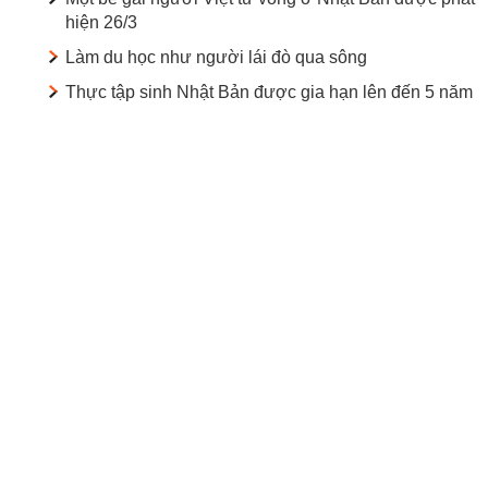
hiện 26/3
Làm du học như người lái đò qua sông
Thực tập sinh Nhật Bản được gia hạn lên đến 5 năm