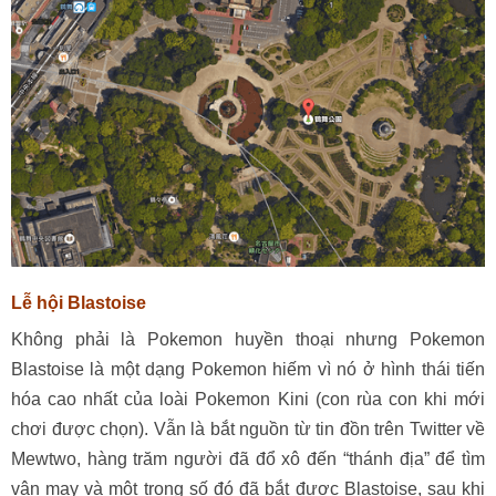
Lễ hội Blastoise
Không phải là Pokemon huyền thoại nhưng Pokemon
Blastoise là một dạng Pokemon hiếm vì nó ở hình thái tiến
hóa cao nhất của loài Pokemon Kini (con rùa con khi mới
chơi được chọn). Vẫn là bắt nguồn từ tin đồn trên Twitter về
Mewtwo, hàng trăm người đã đổ xô đến “thánh địa” để tìm
vận may và một trong số đó đã bắt được Blastoise, sau khi