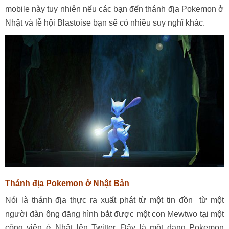
mobile này tuy nhiên nếu các bạn đến thánh địa Pokemon ở
Nhật và lễ hội Blastoise bạn sẽ có nhiều suy nghĩ khác.
Thánh địa Pokemon ở Nhật Bản
Nói là thánh địa thực ra xuất phát từ một tin đồn từ một
người đàn ông đăng hình bắt được một con Mewtwo tại một
công viên ở Nhật lên Twitter. Đây là một dạng Pokemon