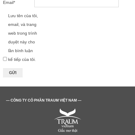
Email
*
Lưu tên của tôi,
email, và trang
web trong trình
duyệt này cho
lần bình luận
kế tiếp của tôi.
— CÔNG TY CỔ PHẦN TRAUM VIỆT NAM —