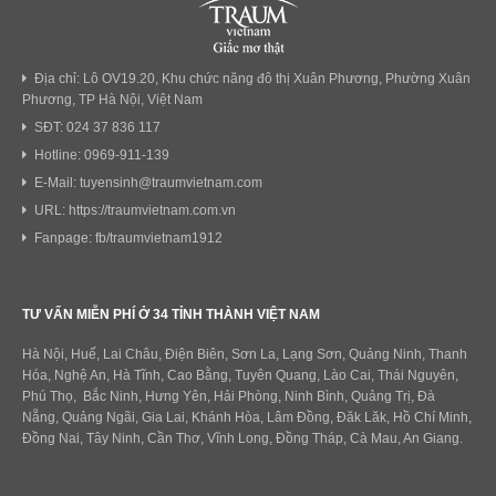
Địa chỉ: Lô OV19.20, Khu chức năng đô thị Xuân Phương, Phường Xuân
Phương, TP Hà Nội, Việt Nam
SĐT: 024 37 836 117
Hotline: 0969-911-139
E-Mail: tuyensinh@traumvietnam.com
URL: https://traumvietnam.com.vn
Fanpage: fb/traumvietnam1912
TƯ VẤN MIỄN PHÍ Ở 34 TỈNH THÀNH VIỆT NAM
Hà Nội, Huế, Lai Châu, Điện Biên, Sơn La, Lạng Sơn, Quảng Ninh, Thanh
Hóa, Nghệ An, Hà Tĩnh, Cao Bằng, Tuyên Quang, Lào Cai, Thái Nguyên,
Phú Thọ, Bắc Ninh, Hưng Yên, Hải Phòng, Ninh Bình, Quảng Trị, Đà
Nẵng, Quảng Ngãi, Gia Lai, Khánh Hòa, Lâm Đồng, Đăk Lăk, Hồ Chí Minh,
Đồng Nai, Tây Ninh, Cần Thơ, Vĩnh Long, Đồng Tháp, Cà Mau, An Giang.