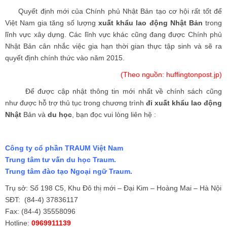
Quyết định mới của Chính phủ Nhật Bản tạo cơ hội rất tốt để
Việt Nam gia tăng số
lượng
xuất khẩu lao động Nhật Bản
trong
lĩnh vực xây dựng. Các lĩnh vực khác cũng đang được Chính phủ
Nhật Bản cân nhắc việc gia hạn thời gian thực tập sinh và sẽ ra
quyết định chính thức vào năm 2015.
(Theo nguồn: huffingtonpost.jp)
Để được cập nhật thông tin mới nhất về chính sách cũng
như được hỗ trợ thủ tục trong chương trình
đi xuất khẩu lao động
Nhật
Bản và
du học
, bạn đọc vui lòng liên hệ :
Công ty cổ phần TRAUM Việt Nam
Trung tâm tư vấn du học Traum.
Trung tâm đào tạo Ngoại ngữ Traum.
Trụ sở: Số 198 C5, Khu Đô thị mới – Đại Kim – Hoàng Mai – Hà Nội
SĐT: (84-4) 37836117
Fax: (84-4) 35558096
Hotline:
0969911139