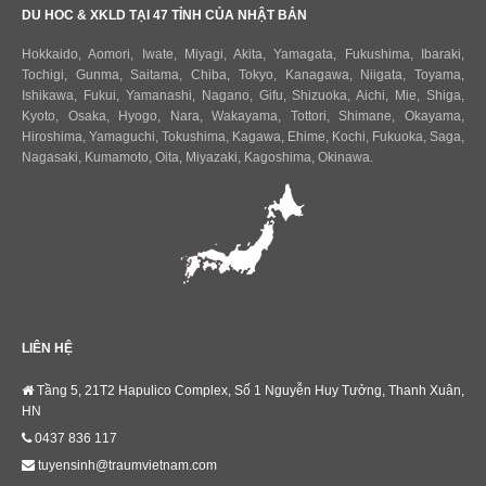
DU HOC & XKLD TẠI 47 TỈNH CỦA NHẬT BẢN
Hokkaido
,
Aomori
,
Iwate
,
Miyagi
,
Akita
,
Yamagata
,
Fukushima
,
Ibaraki
,
Tochigi
,
Gunma
,
Saitama
,
Chiba
,
Tokyo
,
Kanagawa
,
Niigata
,
Toyama
,
Ishikawa
,
Fukui,
Yamanashi
,
Nagano
,
Gifu
,
Shizuoka
,
Aichi
,
Mie
,
Shiga
,
Kyoto
,
Osaka
,
Hyogo
,
Nara
,
Wakayama
,
Tottori
,
Shimane
,
Okayama
,
Hiroshima
,
Yamaguchi
,
Tokushima
,
Kagawa
,
Ehime
,
Kochi
,
Fukuoka
,
Saga
,
Nagasaki
,
Kumamoto
,
Oita
,
Miyazaki
,
Kagoshima
,
Okinawa
.
LIÊN HỆ
Tầng 5, 21T2 Hapulico Complex, Số 1 Nguyễn Huy Tưởng, Thanh Xuân,
HN
0437 836 117
tuyensinh@traumvietnam.com