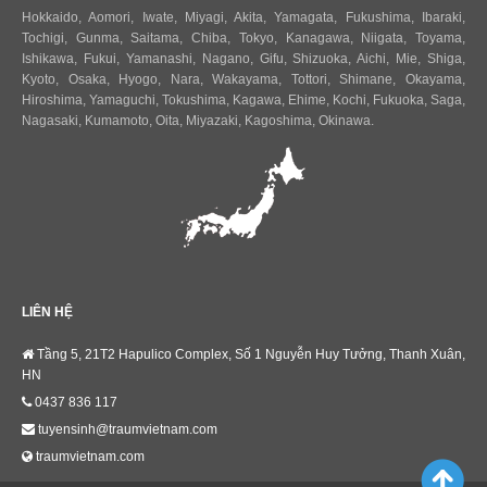
Hokkaido
,
Aomori
,
Iwate
,
Miyagi
,
Akita
,
Yamagata
,
Fukushima
,
Ibaraki
,
Tochigi
,
Gunma
,
Saitama
,
Chiba
,
Tokyo
,
Kanagawa
,
Niigata
,
Toyama
,
Ishikawa
,
Fukui,
Yamanashi
,
Nagano
,
Gifu
,
Shizuoka
,
Aichi
,
Mie
,
Shiga
,
Kyoto
,
Osaka
,
Hyogo
,
Nara
,
Wakayama
,
Tottori
,
Shimane
,
Okayama
,
Hiroshima
,
Yamaguchi
,
Tokushima
,
Kagawa
,
Ehime
,
Kochi
,
Fukuoka
,
Saga
,
Nagasaki
,
Kumamoto
,
Oita
,
Miyazaki
,
Kagoshima
,
Okinawa
.
LIÊN HỆ
Tầng 5, 21T2 Hapulico Complex, Số 1 Nguyễn Huy Tưởng, Thanh Xuân,
HN
0437 836 117
tuyensinh@traumvietnam.com
traumvietnam.com