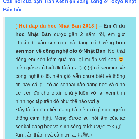
Câu hỏi của bạn Trần Kết hiện đang sống ở Tokyo Nhật
Bản hỏi:
[
Hoi dap du hoc Nhat Ban 2018
]
– Em đi
du
học Nhật Bản
được gần 2 năm rồi, em giờ
chuẩn bị vào senmon mà đang có hướng
học
senmon về công nghệ oto ở Nhật Bản
. Nói thật
tiếng em còn kém quá mà lại muốn với cao
.
hiện giờ e có biết đk là ở gaつくば có senmon về
công nghệ ô tô. hiện giờ vẫn chưa biết về thông
tin hay cái gì. có ac senpai nào đang học và định
cư trên đó cho e xin chú ý kiến với ạ. xem tình
hình học tập trên đó như thế nào với ạ.
Đây là lần đầu tiên đăng bài nên có gì mọi người
thông cảm. hjhj. Mong được sự hồi âm của ac
senbai đang học và sinh sống ở khu vực つくば
Xin trân thành và cảm ơn ạ. お願い