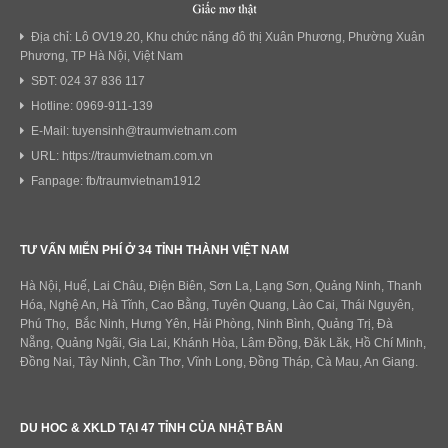
Địa chỉ: Lô OV19.20, Khu chức năng đô thị Xuân Phương, Phường Xuân
Phương, TP Hà Nội, Việt Nam
SĐT: 024 37 836 117
Hotline: 0969-911-139
E-Mail: tuyensinh@traumvietnam.com
URL: https://traumvietnam.com.vn
Fanpage: fb/traumvietnam1912
TƯ VẤN MIỄN PHÍ Ở 34 TỈNH THÀNH VIỆT NAM
Hà Nội, Huế, Lai Châu, Điện Biên, Sơn La, Lạng Sơn, Quảng Ninh, Thanh
Hóa, Nghệ An, Hà Tĩnh, Cao Bằng, Tuyên Quang, Lào Cai, Thái Nguyên,
Phú Thọ, Bắc Ninh, Hưng Yên, Hải Phòng, Ninh Bình, Quảng Trị, Đà
Nẵng, Quảng Ngãi, Gia Lai, Khánh Hòa, Lâm Đồng, Đăk Lăk, Hồ Chí Minh,
Đồng Nai, Tây Ninh, Cần Thơ, Vĩnh Long, Đồng Tháp, Cà Mau, An Giang.
DU HOC & XKLD TẠI 47 TỈNH CỦA NHẬT BẢN