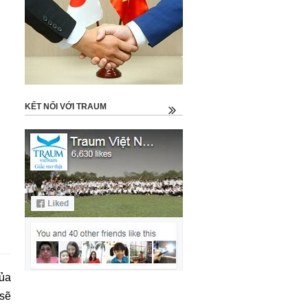
KẾT NỐI VỚI TRAUM
của
 sẽ