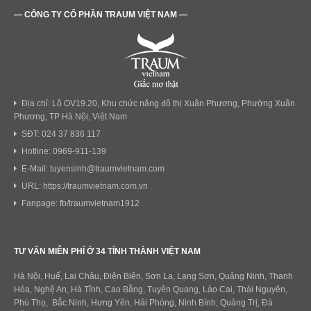
— CÔNG TY CỔ PHẦN TRAUM VIỆT NAM —
Địa chỉ: Lô OV19.20, Khu chức năng đô thị Xuân Phương, Phường Xuân
Phương, TP Hà Nội, Việt Nam
SĐT: 024 37 836 117
Hotline: 0969-911-139
E-Mail: tuyensinh@traumvietnam.com
URL: https://traumvietnam.com.vn
Fanpage: fb/traumvietnam1912
TƯ VẤN MIỄN PHÍ Ở 34 TỈNH THÀNH VIỆT NAM
Hà Nội, Huế, Lai Châu, Điện Biên, Sơn La, Lạng Sơn, Quảng Ninh, Thanh
Hóa, Nghệ An, Hà Tĩnh, Cao Bằng, Tuyên Quang, Lào Cai, Thái Nguyên,
Phú Thọ, Bắc Ninh, Hưng Yên, Hải Phòng, Ninh Bình, Quảng Trị, Đà