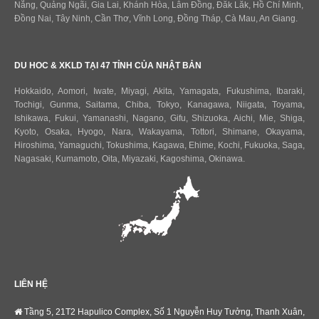
Nẵng, Quảng Ngãi, Gia Lai, Khánh Hòa, Lâm Đồng, Đăk Lăk, Hồ Chí Minh,
Đồng Nai, Tây Ninh, Cần Thơ, Vĩnh Long, Đồng Tháp, Cà Mau, An Giang.
DU HOC & XKLD TẠI 47 TỈNH CỦA NHẬT BẢN
Hokkaido
,
Aomori
,
Iwate
,
Miyagi
,
Akita
,
Yamagata
,
Fukushima
,
Ibaraki
,
Tochigi
,
Gunma
,
Saitama
,
Chiba
,
Tokyo
,
Kanagawa
,
Niigata
,
Toyama
,
Ishikawa
,
Fukui,
Yamanashi
,
Nagano
,
Gifu
,
Shizuoka
,
Aichi
,
Mie
,
Shiga
,
Kyoto
,
Osaka
,
Hyogo
,
Nara
,
Wakayama
,
Tottori
,
Shimane
,
Okayama
,
Hiroshima
,
Yamaguchi
,
Tokushima
,
Kagawa
,
Ehime
,
Kochi
,
Fukuoka
,
Saga
,
Nagasaki
,
Kumamoto
,
Oita
,
Miyazaki
,
Kagoshima
,
Okinawa
.
LIÊN HỆ
Tầng 5, 21T2 Hapulico Complex, Số 1 Nguyễn Huy Tưởng, Thanh Xuân,