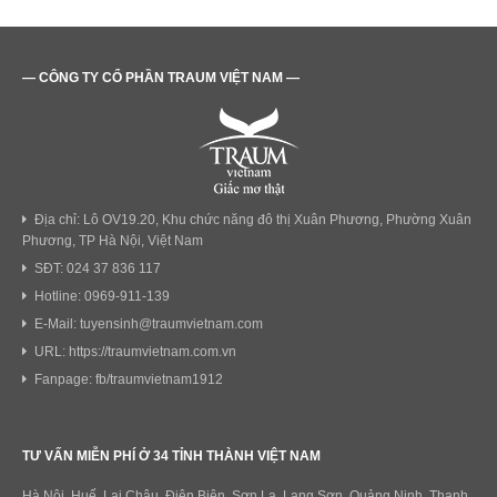
— CÔNG TY CỔ PHẦN TRAUM VIỆT NAM —
Địa chỉ: Lô OV19.20, Khu chức năng đô thị Xuân Phương, Phường Xuân
Phương, TP Hà Nội, Việt Nam
SĐT: 024 37 836 117
Hotline: 0969-911-139
E-Mail: tuyensinh@traumvietnam.com
URL: https://traumvietnam.com.vn
Fanpage: fb/traumvietnam1912
TƯ VẤN MIỄN PHÍ Ở 34 TỈNH THÀNH VIỆT NAM
Hà Nội, Huế, Lai Châu, Điện Biên, Sơn La, Lạng Sơn, Quảng Ninh, Thanh