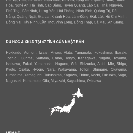
Hóa, Nghệ An, Hà Tĩnh, Cao Bằng, Tuyên Quang, Lào Cai, Thái Nguyên,
Phú Thọ, Bắc Ninh, Hưng Yên, Hải Phòng, Ninh Bình, Quảng Trị, Đà
Nẵng, Quảng Ngãi, Gia Lai, Khánh Hòa, Lâm Đồng, Đăk Lăk, Hồ Chí Minh,
Đồng Nai, Tây Ninh, Cần Thơ, Vĩnh Long, Đồng Tháp, Cà Mau, An Giang.
DU HOC & XKLD TẠI 47 TỈNH CỦA NHẬT BẢN
Hokkaido
,
Aomori
,
Iwate
,
Miyagi
,
Akita
,
Yamagata
,
Fukushima
,
Ibaraki
,
Tochigi
,
Gunma
,
Saitama
,
Chiba
,
Tokyo
,
Kanagawa
,
Niigata
,
Toyama
,
Ishikawa
,
Fukui,
Yamanashi
,
Nagano
,
Gifu
,
Shizuoka
,
Aichi
,
Mie
,
Shiga
,
Kyoto
,
Osaka
,
Hyogo
,
Nara
,
Wakayama
,
Tottori
,
Shimane
,
Okayama
,
Hiroshima
,
Yamaguchi
,
Tokushima
,
Kagawa
,
Ehime
,
Kochi
,
Fukuoka
,
Saga
,
Nagasaki
,
Kumamoto
,
Oita
,
Miyazaki
,
Kagoshima
,
Okinawa
.