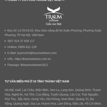
Địa chỉ: Lô OV19.20, Khu chức năng đô thị Xuân Phương, Phường Xuân
Phương, TP Hà Nội, Việt Nam
SĐT: 024 37 836 117
Hotline: 0969-911-139
E-Mail: tuyensinh@traumvietnam.com
URL: https://traumvietnam.com.vn
Fanpage: fb/traumvietnam1912
TƯ VẤN MIỄN PHÍ Ở 34 TỈNH THÀNH VIỆT NAM
Hà Nội, Huế, Lai Châu, Điện Biên, Sơn La, Lạng Sơn, Quảng Ninh, Thanh
Hóa, Nghệ An, Hà Tĩnh, Cao Bằng, Tuyên Quang, Lào Cai, Thái Nguyên,
Phú Thọ, Bắc Ninh, Hưng Yên, Hải Phòng, Ninh Bình, Quảng Trị, Đà
Nẵng, Quảng Ngãi, Gia Lai, Khánh Hòa, Lâm Đồng, Đăk Lăk, Hồ Chí Minh,