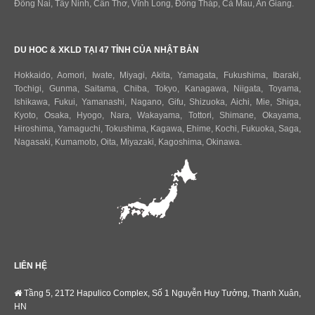
Đồng Nai, Tây Ninh, Cần Thơ, Vĩnh Long, Đồng Tháp, Cà Mau, An Giang.
DU HOC & XKLD TẠI 47 TỈNH CỦA NHẬT BẢN
Hokkaido
,
Aomori
,
Iwate
,
Miyagi
,
Akita
,
Yamagata
,
Fukushima
,
Ibaraki
,
Tochigi
,
Gunma
,
Saitama
,
Chiba
,
Tokyo
,
Kanagawa
,
Niigata
,
Toyama
,
Ishikawa
,
Fukui,
Yamanashi
,
Nagano
,
Gifu
,
Shizuoka
,
Aichi
,
Mie
,
Shiga
,
Kyoto
,
Osaka
,
Hyogo
,
Nara
,
Wakayama
,
Tottori
,
Shimane
,
Okayama
,
Hiroshima
,
Yamaguchi
,
Tokushima
,
Kagawa
,
Ehime
,
Kochi
,
Fukuoka
,
Saga
,
Nagasaki
,
Kumamoto
,
Oita
,
Miyazaki
,
Kagoshima
,
Okinawa
.
LIÊN HỆ
Tầng 5, 21T2 Hapulico Complex, Số 1 Nguyễn Huy Tưởng, Thanh Xuân,
HN