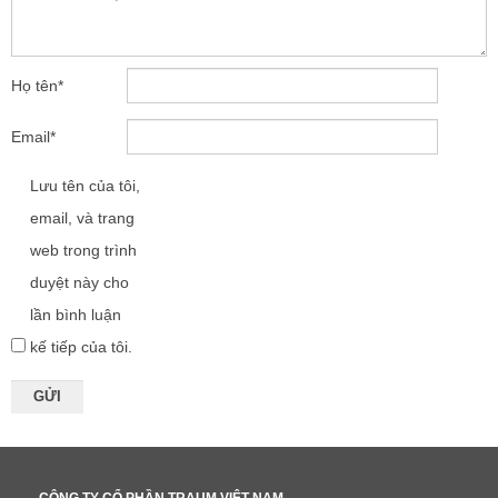
Họ tên
*
Email
*
Lưu tên của tôi,
email, và trang
web trong trình
duyệt này cho
lần bình luận
kế tiếp của tôi.
— CÔNG TY CỔ PHẦN TRAUM VIỆT NAM —