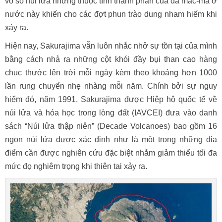
vô số núi lửa nhưng thuộc tính thành phần của đá mắc-ma ở
nước này khiến cho các đợt phun trào dung nham hiếm khi
xảy ra.
Hiện nay, Sakurajima vẫn luôn nhắc nhở sự tồn tại của mình
bằng cách nhả ra những cột khói đầy bụi than cao hàng
chục thước lên trời mỗi ngày kèm theo khoảng hơn 1000
lần rung chuyển nhẹ nhàng mỗi năm. Chính bởi sự nguy
hiểm đó, năm 1991, Sakurajima được Hiệp hộ quốc tế về
núi lửa và hóa học trong lòng đất (IAVCEI) đưa vào danh
sách “Núi lửa thập niên” (Decade Volcanoes) bao gồm 16
ngọn núi lửa được xác định như là một trong những địa
điểm cần được nghiên cứu đặc biệt nhằm giảm thiểu tối đa
mức đọ nghiêm trọng khi thiên tai xảy ra.