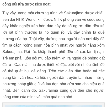
động núi lửa được kích hoạt.
Tuy vậy, trong một chương trình về Sakurajima được chiếu
trên đài NHK World, khi được NHK phỏng vấn về cuộc sống
đầy khắc nghiệt trên hòn đảo này đa số người dân đều trả
lời rất bình thường là họ quen rồi và đây chính là quê
hương của họ. Thật vậy, dường như người dân nơi đây đã
tìm ra cách “cộng sinh” hòa bình nhất với người hàng xóm
Sakurajima. Rải rác khắp thành phố đều có các lán tị nạn.
Trẻ em phải luôn đội mũ bảo hiểm khi ra ngoài đề phòng đất
đá rơi. Các mái nhà được thiết kế đặc biệt với nhiều rãnh để
có thể quét bụi dễ dàng. Trên các diễn đàn hoặc tại các
trung tâm văn hóa xã hội, người dân truyền tai nhau những
phương pháp giặt giũ và lau dọn nhà cửa sao cho hiệu quả
nhất. Bên cạnh đó, Sakurajima cũng gửi đến cho người
hàng xóm của mình vài món quà nho nhỏ.