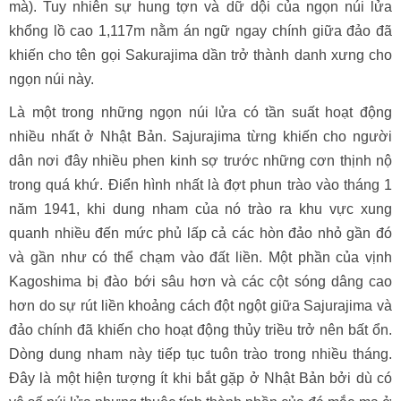
mà). Tuy nhiên sự hung tợn và dữ dội của ngọn núi lửa
khổng lồ cao 1,117m nằm án ngữ ngay chính giữa đảo đã
khiến cho tên gọi Sakurajima dần trở thành danh xưng cho
ngọn núi này.
Là một trong những ngọn núi lửa có tần suất hoạt động
nhiều nhất ở Nhật Bản. Sajurajima từng khiến cho người
dân nơi đây nhiều phen kinh sợ trước những cơn thịnh nộ
trong quá khứ. Điển hình nhất là đợt phun trào vào tháng 1
năm 1941, khi dung nham của nó trào ra khu vực xung
quanh nhiều đến mức phủ lấp cả các hòn đảo nhỏ gần đó
và gần như có thể chạm vào đất liền. Một phần của vịnh
Kagoshima bị đào bới sâu hơn và các cột sóng dâng cao
hơn do sự rút liền khoảng cách đột ngột giữa Sajurajima và
đảo chính đã khiến cho hoạt động thủy triều trở nên bất ổn.
Dòng dung nham này tiếp tục tuôn trào trong nhiều tháng.
Đây là một hiện tượng ít khi bắt gặp ở Nhật Bản bởi dù có