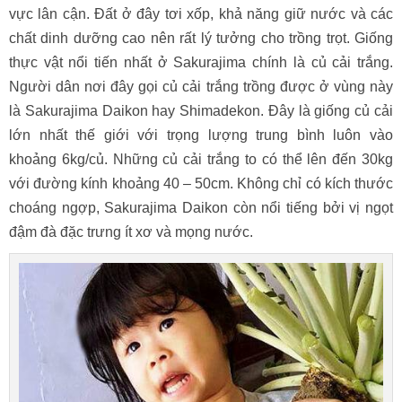
vực lân cận. Đất ở đây tơi xốp, khả năng giữ nước và các
chất dinh dưỡng cao nên rất lý tưởng cho trồng trọt. Giống
thực vật nổi tiến nhất ở Sakurajima chính là củ cải trắng.
Người dân nơi đây gọi củ cải trắng trồng được ở vùng này
là Sakurajima Daikon hay Shimadekon. Đây là giống củ cải
lớn nhất thế giới với trọng lượng trung bình luôn vào
khoảng 6kg/củ. Những củ cải trắng to có thể lên đến 30kg
với đường kính khoảng 40 – 50cm. Không chỉ có kích thước
choáng ngợp, Sakurajima Daikon còn nổi tiếng bởi vị ngọt
đậm đà đặc trưng ít xơ và mọng nước.