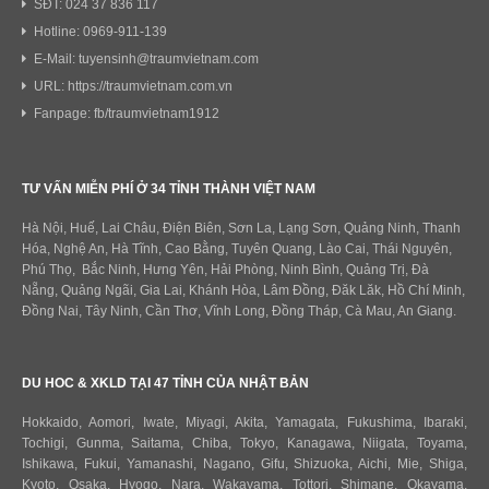
SĐT: 024 37 836 117
Hotline: 0969-911-139
E-Mail: tuyensinh@traumvietnam.com
URL: https://traumvietnam.com.vn
Fanpage: fb/traumvietnam1912
TƯ VẤN MIỄN PHÍ Ở 34 TỈNH THÀNH VIỆT NAM
Hà Nội, Huế, Lai Châu, Điện Biên, Sơn La, Lạng Sơn, Quảng Ninh, Thanh
Hóa, Nghệ An, Hà Tĩnh, Cao Bằng, Tuyên Quang, Lào Cai, Thái Nguyên,
Phú Thọ, Bắc Ninh, Hưng Yên, Hải Phòng, Ninh Bình, Quảng Trị, Đà
Nẵng, Quảng Ngãi, Gia Lai, Khánh Hòa, Lâm Đồng, Đăk Lăk, Hồ Chí Minh,
Đồng Nai, Tây Ninh, Cần Thơ, Vĩnh Long, Đồng Tháp, Cà Mau, An Giang.
DU HOC & XKLD TẠI 47 TỈNH CỦA NHẬT BẢN
Hokkaido
,
Aomori
,
Iwate
,
Miyagi
,
Akita
,
Yamagata
,
Fukushima
,
Ibaraki
,
Tochigi
,
Gunma
,
Saitama
,
Chiba
,
Tokyo
,
Kanagawa
,
Niigata
,
Toyama
,
Ishikawa
,
Fukui,
Yamanashi
,
Nagano
,
Gifu
,
Shizuoka
,
Aichi
,
Mie
,
Shiga
,
Kyoto
,
Osaka
,
Hyogo
,
Nara
,
Wakayama
,
Tottori
,
Shimane
,
Okayama
,