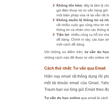
Không tốn kém
: đây là tâm lý c
gọi điện thoại xin tư vấn hàng giờ 
một biện pháp vừa rẻ lại vẫn rất h
Không muốn lộ thông tin cá n
rất nhiều cuộc gọi cũng như tin 
thông tin cá nhân cho các thông ti
Tiện lợi
: nhiều công cụ hỗ trợ chat
dễ dàng. Chính vì vậy, các bạn sin
một cách dễ dàng.
Với những ưu điểm trên,
tư vấn du học
những cách nào để được tư vấn online nh
Cách thứ nhất: Tư vấn qua Email
Hiện nay email rất thông dụng rồi ph
một tài khoản email của Gmail, Ya
Traum bạn vui lòng gửi Email theo đị
Tư vấn du học online
qua email là cách