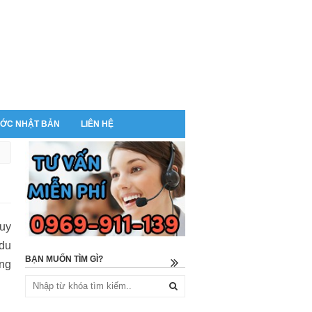
ỚC NHẬT BẢN
LIÊN HỆ
tuy
 du
BẠN MUỐN TÌM GÌ?
ng