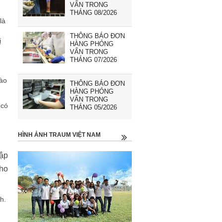
VẤN TRONG
THÁNG 08/2026
là
THÔNG BÁO ĐƠN
ị
HÀNG PHỎNG
VẤN TRONG
THÁNG 07/2026
nào
THÔNG BÁO ĐƠN
HÀNG PHỎNG
VẤN TRONG
 có
THÁNG 05/2026
HÌNH ẢNH TRAUM VIỆT NAM
lập
cho
h.