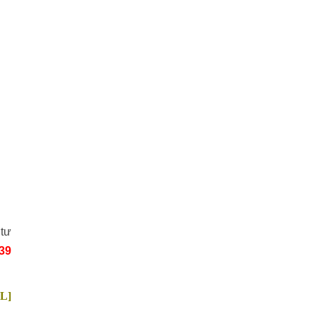
 tư
39
2L]