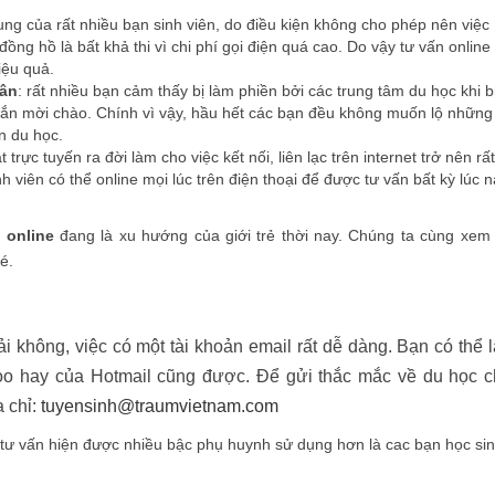
hung của rất nhiều bạn sinh viên, do điều kiện không cho phép nên việc
đồng hồ là bất khả thi vì chi phí gọi điện quá cao. Do vậy tư vấn online 
iệu quả.
hân
: rất nhiều bạn cảm thấy bị làm phiền bởi các trung tâm du học khi b
nhắn mời chào. Chính vì vậy, hầu hết các bạn đều không muốn lộ những
n du học.
 trực tuyến ra đời làm cho việc kết nối, liên lạc trên internet trở nên rất
h viên có thể online mọi lúc trên điện thoại để được tư vấn bất kỳ lúc 
 online
đang là xu hướng của giới trẻ thời nay. Chúng ta cùng xem
é.
ải không, việc có một tài khoản email rất dễ dàng. Bạn có thể 
hoo hay của Hotmail cũng được. Để gửi thắc mắc về du học 
a chỉ:
tuyensinh@traumvietnam.com
 tư vấn hiện được nhiều bậc phụ huynh sử dụng hơn là cac bạn học sin