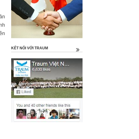
hần
anh
iên
KẾT NỐI VỚI TRAUM