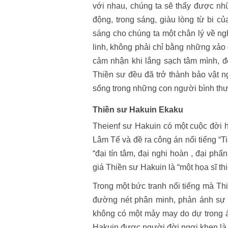
với nhau, chúng ta sẽ thấy được nh
động, trong sáng, giàu lòng từ bi c
sáng cho chúng ta một chân lý về ng
linh, không phải chỉ bằng những xảo 
cảm nhận khi lắng sạch tâm mình, đố
Thiền sư đều đã trở thành bảo vật n
sống trong những con người bình th
Thiền sư Hakuin Ekaku
Theienf sư Hakuin có một cuộc đời 
Lâm Tế và đề ra công án nổi tiếng “T
“đại tín tâm, đại nghi hoàn , đại phấ
giá Thiền sư Hakuin là “một họa sĩ thi
Trong một bức tranh nổi tiếng mà Th
đường nét phân minh, phản ánh sự 
không có một mảy may do dự trong á
Hakuin được người đời ngợi khen là 