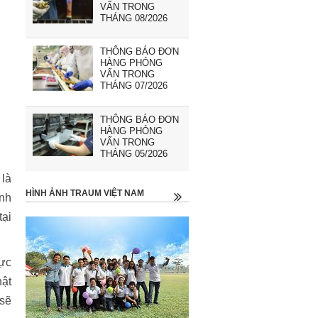
VẤN TRONG
THÁNG 08/2026
THÔNG BÁO ĐƠN
HÀNG PHỎNG
VẤN TRONG
THÁNG 07/2026
THÔNG BÁO ĐƠN
HÀNG PHỎNG
VẤN TRONG
THÁNG 05/2026
 là
HÌNH ẢNH TRAUM VIỆT NAM
ính
tại
mực
hật
 sẽ