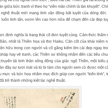
ần giữa bức tranh vì theo họ “viên mãn chính là tàn khuyết”. Ch
 nghệ thuật mới mang tính vận động bất tuyệt của dòng đời.
 luôn tinh tấn, vươn lên cao hơn nữa để chạm đến cái đẹp tu
ợc định nghĩa là trạng thái cô đơn tuyệt cùng. Cảm thức thẩm
Bản, nhất là Thiền họa và thơ Haiku. Căn cốt của khái niệm 
iện hữu trong con người và cố gắng kiếm tìm cái đẹp ngay tr
ư pháp hay vẽ tranh, các Thiền sư không nhắm đến các tiêu ch
huyển tải tinh thần sống động của giác ngộ Thiền, một kiểu 
ràn đầy sự tươi mát và từ bi làm cho người xem có được một 
u mực và bức họa nhằm mục đích giúp con người “kiến tính”, 
đã trở thành những kiệt tác nghệ thuật.