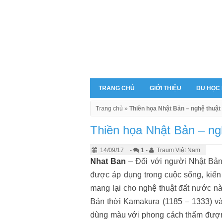
TRANG CHỦ
GIỚI THIỆU
DU HỌC
Trang chủ
»
Thiền họa Nhật Bản – nghệ thuật 
Thiền họa Nhật Bản – ngh
14/09/17
-
1 -
Traum Việt Nam
Nhat Ban
– Đối với người Nhật Bản,
được áp dụng trong cuộc sống, kiến 
mang lại cho nghệ thuật đất nước n
Bản thời Kamakura (1185 – 1333) v
dùng màu với phong cách thấm đượm 