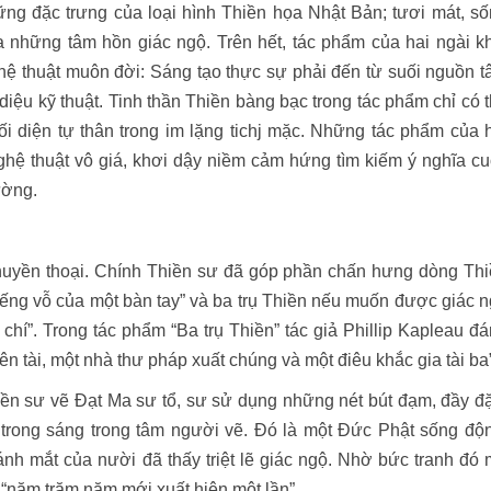
ững đặc trưng của loại hình Thiền họa Nhật Bản; tươi mát, s
ủa những tâm hồn giác ngộ. Trên hết, tác phẩm của hai ngài k
hệ thuật muôn đời: Sáng tạo thực sự phải đến từ suối nguồn 
diệu kỹ thuật. Tinh thần Thiền bàng bạc trong tác phẩm chỉ có 
i diện tự thân trong im lặng tichj mặc. Những tác phẩm của 
ghệ thuật vô giá, khơi dậy niềm cảm hứng tìm kiếm ý nghĩa c
ường.
huyền thoại. Chính Thiền sư đã góp phần chấn hưng dòng Th
iếng vỗ của một bàn tay” và ba trụ Thiền nếu muốn được giác 
n chí”. Trong tác phẩm “Ba trụ Thiền” tác giả Phillip Kapleau đ
ên tài, một nhà thư pháp xuất chúng và một điêu khắc gia tài ba”
iền sư vẽ Đạt Ma sư tổ, sư sử dụng những nét bút đạm, đầy đ
trong sáng trong tâm người vẽ. Đó là một Đức Phật sống độ
nh mắt của nười đã thấy triệt lẽ giác ngộ. Nhờ bức tranh đó
“năm trăm năm mới xuất hiện một lần”.