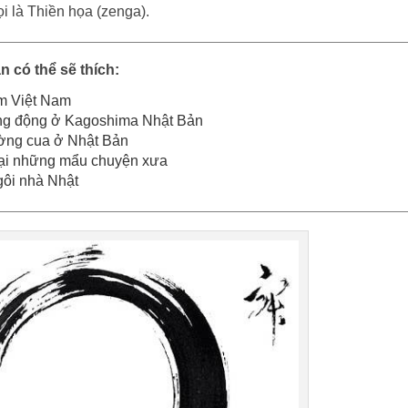
i là Thiền họa (zenga).
n có thể sẽ thích:
m Việt Nam
ăng động ở Kagoshima Nhật Bản
ường cua ở Nhật Bản
lại những mẩu chuyện xưa
gôi nhà Nhật