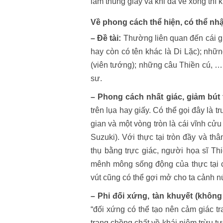
làm thủng giấy và khi đã vẽ xong thì
Về phong cách thể hiện, có thể nhậ
– Đề tài:
Thường liên quan đến cái g
hay còn có tên khác là Di Lặc); nhữn
(viên tướng); những câu Thiền cú, … N
sư.
– Phong cách nhất giác, giảm bút 
trên lụa hay giấy. Có thể gọi đây là t
gian và một vòng tròn là cái vĩnh c
Suzuki). Với thực tại tròn đầy và th
thụ bằng trực giác, người họa sĩ T
mênh mông sống động của thực tại 
vút cũng có thể gợi mở cho ta cảnh nú
– Phi đối xứng, tàn khuyết (không
“đối xứng có thể tạo nên cảm giác 
trạng chồng chất về khái niệm trừu t