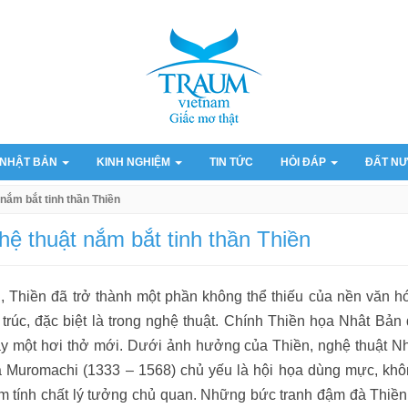
 NHẬT BẢN
KINH NGHIỆM
TIN TỨC
HỎI ĐÁP
ĐẤT NƯ
nắm bắt tinh thần Thiền
ệ thuật nắm bắt tinh thần Thiền
 Thiền đã trở thành một phần không thể thiếu của nền văn h
trúc, đặc biệt là trong nghệ thuật. Chính Thiền họa Nhât Bản
ày một hơi thở mới. Dưới ảnh hưởng của Thiền, nghệ thuật N
à Muromachi (1333 – 1568) chủ yếu là hội họa dùng mực, kh
tính chất lý tưởng chủ quan. Những bức tranh đậm đà Thiền