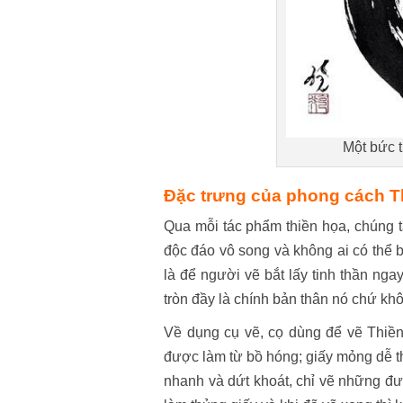
Một bức 
Đặc trưng của phong cách T
Qua mỗi tác phẩm thiền họa, chúng ta
độc đáo vô song và không ai có thể
là để người vẽ bắt lấy tinh thần nga
tròn đầy là chính bản thân nó chứ khô
Về dụng cụ vẽ, cọ dùng để vẽ Thiền
được làm từ bồ hóng; giấy mỏng dễ th
nhanh và dứt khoát, chỉ vẽ những đườ