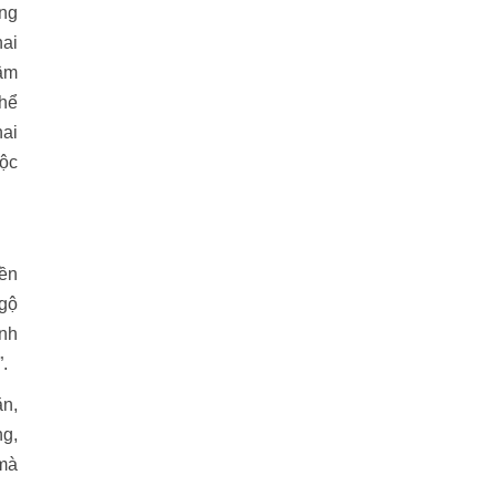
ống
hai
tâm
thể
hai
uộc
iền
ngộ
ánh
.
ặn,
ng,
 mà