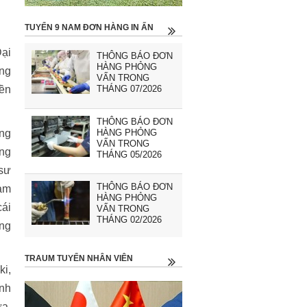
TUYỂN 9 NAM ĐƠN HÀNG IN ẤN
Đại
THÔNG BÁO ĐƠN
HÀNG PHỎNG
òng
VẤN TRONG
iền
THÁNG 07/2026
THÔNG BÁO ĐƠN
HÀNG PHỎNG
ợng
VẤN TRONG
ông
THÁNG 05/2026
 sư
THÔNG BÁO ĐƠN
cảm
HÀNG PHỎNG
cái
VẤN TRONG
THÁNG 02/2026
ong
TRAUM TUYỂN NHÂN VIÊN
ki,
ình
ưa.