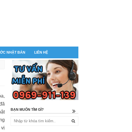
ỚC NHẬT BẢN
LIÊN HỆ
óa,
 đã
BẠN MUỐN TÌM GÌ?
hật
ông
 vị