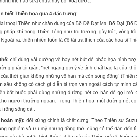
 không thể nào sữa chữa hay bôi xóa được.
n biết Thiền họa qua 4 đặc trưng:
iai thoại Thiền như chân dung của Bồ Đề Đạt Ma; Bố Đại (Bố 
g pháp khí trong Thiền Tông như trụ trượng, gậy trúc, vòng tr
goài ra, thiên nhiên luôn là đề tài ưa thích của các họa sĩ Th
thể:
chỉ dùng vài đường vẽ hay nét bút để phác họa hình tư
rường phái tối giản, “nét ngang gợi ý về tính chất bao la của kh
ửu của thời gian không những vô hạn mà còn sộng động” (Thiền
âm sâu không có cách gì diễn tả trọn vẹn ngoài cách tự mình 
hiền bắt buộc phải dùng những đường nét cơ bản để gợi mở 
cho người thưởng ngoạn. Trong Thiền họa, một đường nét c
i rộng sông dài.
 hoàn mỹ):
đối xứng chính là chết cứng. Theo Thiền sư Suzu
trang nghiêm và ưu mỹ nhưng đồng thời cũng có thể dẫn đến t
ượng và chủ nghĩa hình thức”, điều mà các Thiền giả rất không 