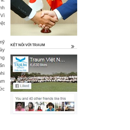
ính
 Vì
yệt
 mỹ
KẾT NỐI VỚI TRAUM
này
ong
uẩn
phi
cảm
tức