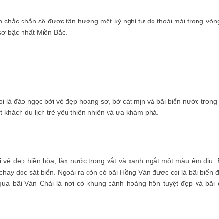
ch chắc chắn sẽ được tận hưởng một kỳ nghỉ tự do thoải mái trong vòn
sơ bậc nhất Miền Bắc.
i là đảo ngọc bởi vẻ đẹp hoang sơ, bờ cát mịn và bãi biển nước trong 
t khách du lịch trẻ yêu thiên nhiên và ưa khám phá.
i vẻ đẹp hiền hòa, làn nước trong vắt và xanh ngắt một màu êm dịu. 
chạy dọc sát biển. Ngoài ra còn có bãi Hồng Vàn được coi là bãi biển 
ua bãi Vàn Chải là nơi có khung cảnh hoàng hôn tuyệt đẹp và bãi 