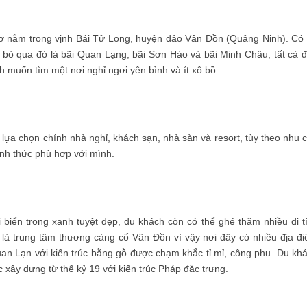
ơ nằm trong vịnh Bái Tử Long, huyện đảo Vân Đồn (Quảng Ninh). Có
 bỏ qua đó là bãi Quan Lạng, bãi Sơn Hào và bãi Minh Châu, tất cả 
 muốn tìm một nơi nghỉ ngơi yên bình và ít xô bồ.
 lựa chọn chính nhà nghỉ, khách sạn, nhà sàn và resort, tùy theo nhu 
ình thức phù hợp với mình.
 biển trong xanh tuyệt đẹp, du khách còn có thể ghé thăm nhiều di t
 là trung tâm thương cảng cổ Vân Đồn vì vậy nơi đây có nhiều địa đ
uan Lạn với kiến trúc bằng gỗ được chạm khắc tỉ mỉ, công phu. Du kh
xây dựng từ thế kỷ 19 với kiến trúc Pháp đặc trưng.