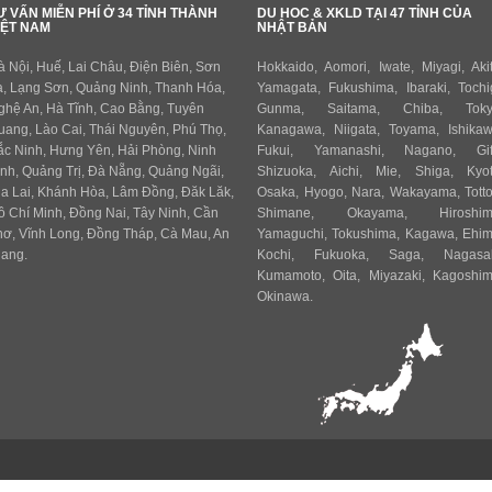
Ư VẤN MIỄN PHÍ Ở 34 TỈNH THÀNH
DU HOC & XKLD TẠI 47 TỈNH CỦA
IỆT NAM
NHẬT BẢN
à Nội, Huế, Lai Châu, Điện Biên, Sơn
Hokkaido
,
Aomori
,
Iwate
,
Miyagi
,
Aki
a, Lạng Sơn, Quảng Ninh, Thanh Hóa,
Yamagata
,
Fukushima
,
Ibaraki
,
Tochi
ghệ An, Hà Tĩnh, Cao Bằng, Tuyên
Gunma
,
Saitama
,
Chiba
,
Tok
uang, Lào Cai, Thái Nguyên, Phú Thọ,
Kanagawa
,
Niigata
,
Toyama
,
Ishika
ắc Ninh, Hưng Yên, Hải Phòng, Ninh
Fukui,
Yamanashi
,
Nagano
,
Gi
ình, Quảng Trị, Đà Nẵng, Quảng Ngãi,
Shizuoka
,
Aichi
,
Mie
,
Shiga
,
Kyo
ia Lai, Khánh Hòa, Lâm Đồng, Đăk Lăk,
Osaka
,
Hyogo
,
Nara
,
Wakayama
,
Totto
ồ Chí Minh, Đồng Nai, Tây Ninh, Cần
Shimane
,
Okayama
,
Hiroshi
hơ, Vĩnh Long, Đồng Tháp, Cà Mau, An
Yamaguchi
,
Tokushima
,
Kagawa
,
Ehi
iang.
Kochi
,
Fukuoka
,
Saga
,
Nagasa
Kumamoto
,
Oita
,
Miyazaki
,
Kagoshi
Okinawa
.