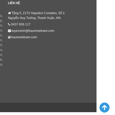
LIÊN HỆ
Tầng 5, 21T2 Hapulico Complex, Số 1
ta
,
Nguyễn Huy Tưởng, Thanh Xuân, HN
gi
,
0437 836 117
yo
,
wa
,
tuyensinh@traumvietnam.com
fu
,
traumvietnam.com
to
,
ri
,
ma
,
me
,
ki
,
ma
,