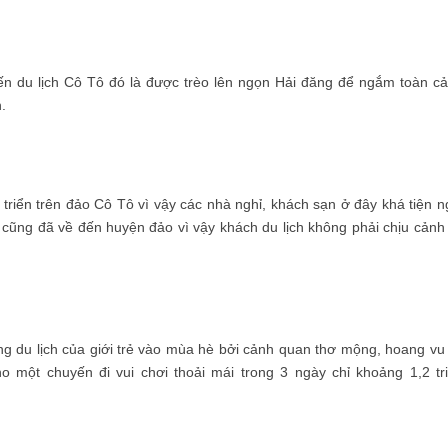
n du lịch Cô Tô đó là được trèo lên ngọn Hải đăng để ngắm toàn c
.
riển trên đảo Cô Tô vì vậy các nhà nghỉ, khách sạn ở đây khá tiện n
a cũng đã về đến huyện đảo vì vậy khách du lịch không phải chịu cảnh
ng du lịch của giới trẻ vào mùa hè bởi cảnh quan thơ mộng, hoang vu
ho một chuyến đi vui chơi thoải mái trong 3 ngày chỉ khoảng 1,2 tr