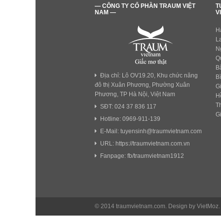
— CÔNG TY CỔ PHẦN TRAUM VIỆT
T
NAM —
V
H
L
N
Q
B
Địa chỉ: Lô OV19.20, Khu chức năng
B
đô thị Xuân Phương, Phường Xuân
G
Phương, TP Hà Nội, Việt Nam
H
T
SĐT: 024 37 836 117
G
Hotline: 0969-911-139
E-Mail: tuyensinh@traumvietnam.com
URL: https://traumvietnam.com.vn
Fanpage: fb/traumvietnam1912
© 2014 traumvietnam.com. Design by VietMoz.