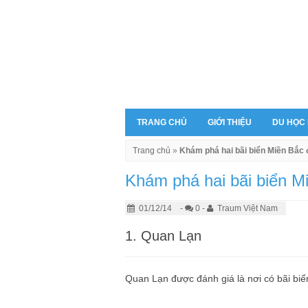
TRANG CHỦ
GIỚI THIỆU
DU HỌC
Trang chủ
»
Khám phá hai bãi biển Miền Bắc
Khám phá hai bãi biển M
01/12/14
-
0 -
Traum Việt Nam
1. Quan Lạn
Quan Lạn được đánh giá là nơi có bãi biể