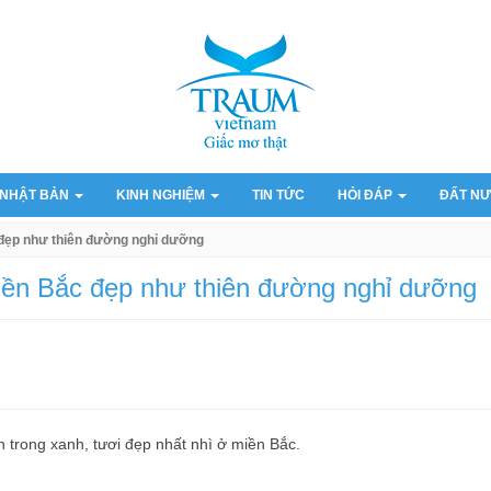
 NHẬT BẢN
KINH NGHIỆM
TIN TỨC
HỎI ĐÁP
ĐẤT NƯ
 đẹp như thiên đường nghỉ dưỡng
iền Bắc đẹp như thiên đường nghỉ dưỡng
n trong xanh, tươi đẹp nhất nhì ở miền Bắc.