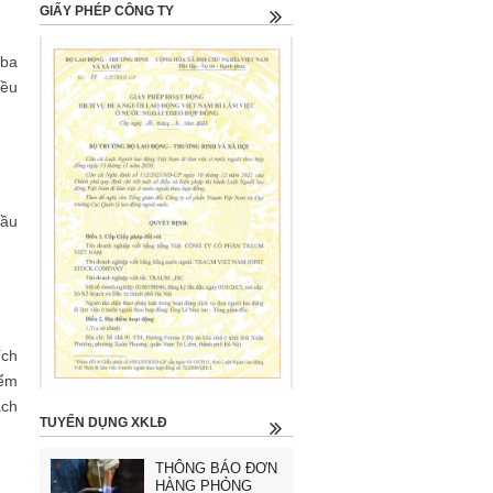
GIẤY PHÉP CÔNG TY
 ba
đều
cầu
ích
iểm
ách
TUYỂN DỤNG XKLĐ
THÔNG BÁO ĐƠN
HÀNG PHỎNG