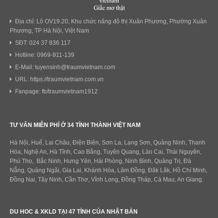
Địa chỉ: Lô OV19.20, Khu chức năng đô thị Xuân Phương, Phường Xuân
Phương, TP Hà Nội, Việt Nam
SĐT: 024 37 836 117
Hotline: 0969-911-139
E-Mail: tuyensinh@traumvietnam.com
URL: https://traumvietnam.com.vn
Fanpage: fb/traumvietnam1912
TƯ VẤN MIỄN PHÍ Ở 34 TỈNH THÀNH VIỆT NAM
Hà Nội, Huế, Lai Châu, Điện Biên, Sơn La, Lạng Sơn, Quảng Ninh, Thanh
Hóa, Nghệ An, Hà Tĩnh, Cao Bằng, Tuyên Quang, Lào Cai, Thái Nguyên,
Phú Thọ, Bắc Ninh, Hưng Yên, Hải Phòng, Ninh Bình, Quảng Trị, Đà
Nẵng, Quảng Ngãi, Gia Lai, Khánh Hòa, Lâm Đồng, Đăk Lăk, Hồ Chí Minh,
Đồng Nai, Tây Ninh, Cần Thơ, Vĩnh Long, Đồng Tháp, Cà Mau, An Giang.
DU HOC & XKLD TẠI 47 TỈNH CỦA NHẬT BẢN