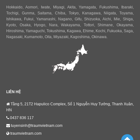
Hokkaido
,
Aomori
,
Iwate
,
Miyagi
,
Akita
,
Yamagata
,
Fukushima
,
Ibaraki
,
Tochigi
,
Gunma
,
Saitama
,
Chiba
,
Tokyo
,
Kanagawa
,
Niigata
,
Toyama
,
Ishikawa
,
Fukui,
Yamanashi
,
Nagano
,
Gifu
,
Shizuoka
,
Aichi
,
Mie
,
Shiga
,
Kyoto
,
Osaka
,
Hyogo
,
Nara
,
Wakayama
,
Tottori
,
Shimane
,
Okayama
,
Hiroshima
,
Yamaguchi
,
Tokushima
,
Kagawa
,
Ehime
,
Kochi
,
Fukuoka
,
Saga
,
Nagasaki
,
Kumamoto
,
Oita
,
Miyazaki
,
Kagoshima
,
Okinawa
.
LIÊN HỆ
Tầng 5, 21T2 Hapulico Complex, Số 1 Nguyễn Huy Tưởng, Thanh Xuân,
HN
0437 836 117
tuyensinh@traumvietnam.com
traumvietnam.com