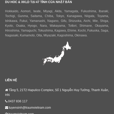
DU HOC & XKLD TẠI 47 TỈNH CỦA NHẬT BẢN
Hokkaido
,
Aomori
,
Iwate
,
Miyagi
,
Akita
,
Yamagata
,
Fukushima
,
Ibaraki
,
Tochigi
,
Gunma
,
Saitama
,
Chiba
,
Tokyo
,
Kanagawa
,
Niigata
,
Toyama
,
Ishikawa
,
Fukui,
Yamanashi
,
Nagano
,
Gifu
,
Shizuoka
,
Aichi
,
Mie
,
Shiga
,
Kyoto
,
Osaka
,
Hyogo
,
Nara
,
Wakayama
,
Tottori
,
Shimane
,
Okayama
,
Hiroshima
,
Yamaguchi
,
Tokushima
,
Kagawa
,
Ehime
,
Kochi
,
Fukuoka
,
Saga
,
Nagasaki
,
Kumamoto
,
Oita
,
Miyazaki
,
Kagoshima
,
Okinawa
.
LIÊN HỆ
Tầng 5, 21T2 Hapulico Complex, Số 1 Nguyễn Huy Tưởng, Thanh Xuân,
HN
0437 836 117
tuyensinh@traumvietnam.com