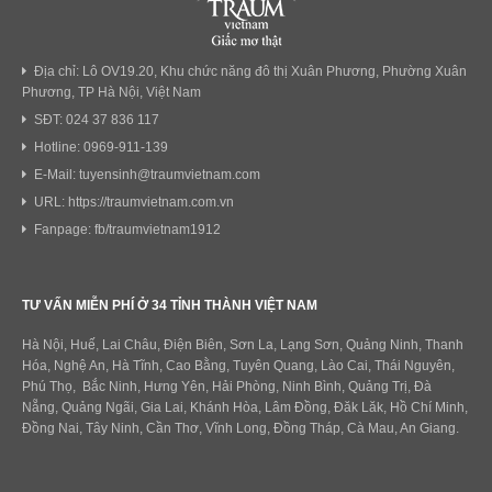
Địa chỉ: Lô OV19.20, Khu chức năng đô thị Xuân Phương, Phường Xuân
Phương, TP Hà Nội, Việt Nam
SĐT: 024 37 836 117
Hotline: 0969-911-139
E-Mail: tuyensinh@traumvietnam.com
URL: https://traumvietnam.com.vn
Fanpage: fb/traumvietnam1912
TƯ VẤN MIỄN PHÍ Ở 34 TỈNH THÀNH VIỆT NAM
Hà Nội, Huế, Lai Châu, Điện Biên, Sơn La, Lạng Sơn, Quảng Ninh, Thanh
Hóa, Nghệ An, Hà Tĩnh, Cao Bằng, Tuyên Quang, Lào Cai, Thái Nguyên,
Phú Thọ, Bắc Ninh, Hưng Yên, Hải Phòng, Ninh Bình, Quảng Trị, Đà
Nẵng, Quảng Ngãi, Gia Lai, Khánh Hòa, Lâm Đồng, Đăk Lăk, Hồ Chí Minh,
Đồng Nai, Tây Ninh, Cần Thơ, Vĩnh Long, Đồng Tháp, Cà Mau, An Giang.