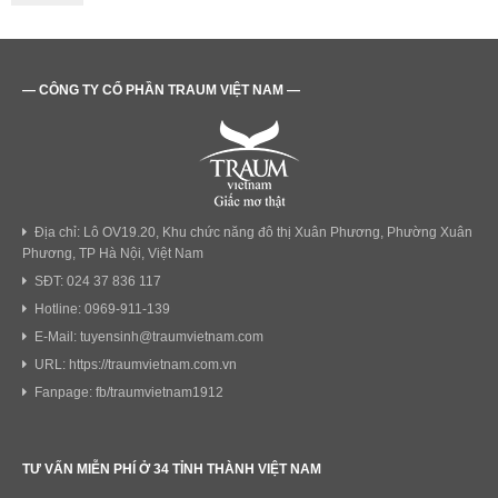
— CÔNG TY CỔ PHẦN TRAUM VIỆT NAM —
Địa chỉ: Lô OV19.20, Khu chức năng đô thị Xuân Phương, Phường Xuân
Phương, TP Hà Nội, Việt Nam
SĐT: 024 37 836 117
Hotline: 0969-911-139
E-Mail: tuyensinh@traumvietnam.com
URL: https://traumvietnam.com.vn
Fanpage: fb/traumvietnam1912
TƯ VẤN MIỄN PHÍ Ở 34 TỈNH THÀNH VIỆT NAM