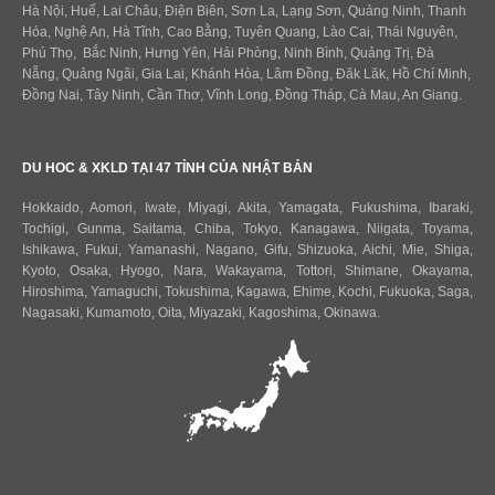
Hà Nội, Huế, Lai Châu, Điện Biên, Sơn La, Lạng Sơn, Quảng Ninh, Thanh
Hóa, Nghệ An, Hà Tĩnh, Cao Bằng, Tuyên Quang, Lào Cai, Thái Nguyên,
Phú Thọ, Bắc Ninh, Hưng Yên, Hải Phòng, Ninh Bình, Quảng Trị, Đà
Nẵng, Quảng Ngãi, Gia Lai, Khánh Hòa, Lâm Đồng, Đăk Lăk, Hồ Chí Minh,
Đồng Nai, Tây Ninh, Cần Thơ, Vĩnh Long, Đồng Tháp, Cà Mau, An Giang.
DU HOC & XKLD TẠI 47 TỈNH CỦA NHẬT BẢN
Hokkaido
,
Aomori
,
Iwate
,
Miyagi
,
Akita
,
Yamagata
,
Fukushima
,
Ibaraki
,
Tochigi
,
Gunma
,
Saitama
,
Chiba
,
Tokyo
,
Kanagawa
,
Niigata
,
Toyama
,
Ishikawa
,
Fukui,
Yamanashi
,
Nagano
,
Gifu
,
Shizuoka
,
Aichi
,
Mie
,
Shiga
,
Kyoto
,
Osaka
,
Hyogo
,
Nara
,
Wakayama
,
Tottori
,
Shimane
,
Okayama
,
Hiroshima
,
Yamaguchi
,
Tokushima
,
Kagawa
,
Ehime
,
Kochi
,
Fukuoka
,
Saga
,
Nagasaki
,
Kumamoto
,
Oita
,
Miyazaki
,
Kagoshima
,
Okinawa
.