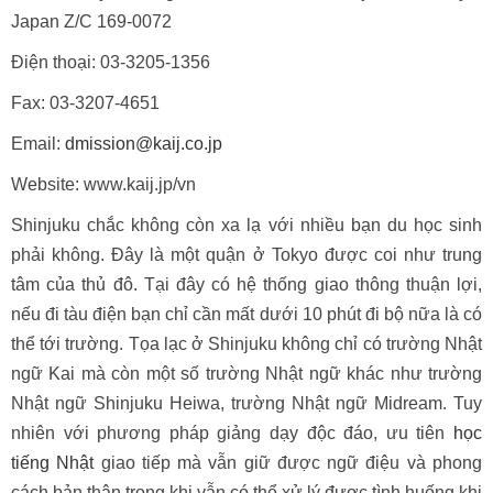
Japan Z/C 169-0072
Điện thoại: 03-3205-1356
Fax: 03-3207-4651
Email:
dmission@kaij.co.jp
Website: www.kaij.jp/vn
Shinjuku chắc không còn xa lạ với nhiều bạn du học sinh
phải không. Đây là một quận ở Tokyo được coi như trung
tâm của thủ đô. Tại đây có hệ thống giao thông thuận lợi,
nếu đi tàu điện bạn chỉ cần mất dưới 10 phút đi bộ nữa là có
thể tới trường. Tọa lạc ở Shinjuku không chỉ có trường Nhật
ngữ Kai mà còn một số trường Nhật ngữ khác như trường
Nhật ngữ Shinjuku Heiwa, trường Nhật ngữ Midream. Tuy
nhiên với phương pháp giảng dạy độc đáo, ưu tiên
học
tiếng Nhật
giao tiếp mà vẫn giữ được ngữ điệu và phong
cách bản thân trong khi vẫn có thể xử lý được tình huống khi