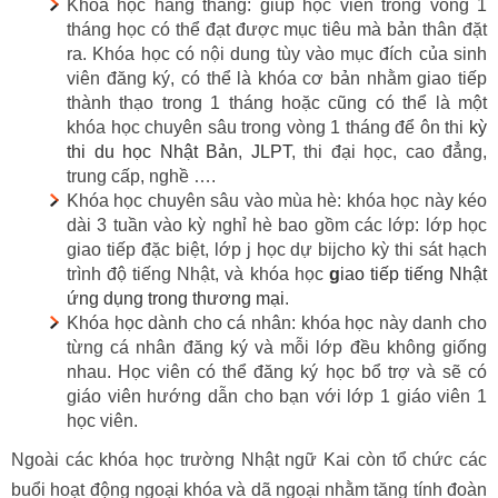
Khóa học hàng tháng: giúp học viên trong vòng 1
tháng học có thể đạt được mục tiêu mà bản thân đặt
ra. Khóa học có nội dung tùy vào mục đích của sinh
viên đăng ký, có thể là khóa cơ bản nhằm giao tiếp
thành thạo trong 1 tháng hoặc cũng có thể là một
khóa học chuyên sâu trong vòng 1 tháng để ôn thi
kỳ
thi du học Nhật Bản
,
JLPT
, thi đại học, cao đẳng,
trung cấp, nghề ….
Khóa học chuyên sâu vào mùa hè: khóa học này kéo
dài 3 tuần vào kỳ nghỉ hè bao gồm các lớp: lớp học
giao tiếp đặc biệt, lớp j học dự bijcho kỳ thi sát hạch
trình độ tiếng Nhật, và khóa học
g
iao tiếp tiếng Nhật
ứng dụng trong thương mại
.
Khóa học dành cho cá nhân: khóa học này danh cho
từng cá nhân đăng ký và mỗi lớp đều không giống
nhau. Học viên có thể đăng ký học bổ trợ và sẽ có
giáo viên hướng dẫn cho bạn với lớp 1 giáo viên 1
học viên.
Ngoài các khóa học
trường Nhật ngữ Kai
còn tổ chức các
buổi hoạt động ngoại khóa và dã ngoại nhằm tăng tính đoàn