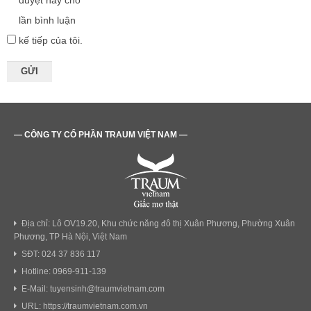
duyệt này cho
lần bình luận
kế tiếp của tôi.
— CÔNG TY CỔ PHẦN TRAUM VIỆT NAM —
Địa chỉ: Lô OV19.20, Khu chức năng đô thị Xuân Phương, Phường Xuân
Phương, TP Hà Nội, Việt Nam
SĐT: 024 37 836 117
Hotline: 0969-911-139
E-Mail: tuyensinh@traumvietnam.com
URL: https://traumvietnam.com.vn