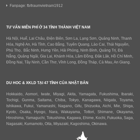
Fanpage: fb/traumvietnam1912
TƯ VẤN MIỄN PHÍ Ở 34 TỈNH THÀNH VIỆT NAM
Hà Nội, Huế, Lai Châu, Điện Biên, Sơn La, Lạng Sơn, Quảng Ninh, Thanh
Hóa, Nghệ An, Hà Tĩnh, Cao Bằng, Tuyên Quang, Lào Cai, Thái Nguyên,
Phú Thọ, Bắc Ninh, Hưng Yên, Hải Phòng, Ninh Bình, Quảng Trị, Đà
Nẵng, Quảng Ngãi, Gia Lai, Khánh Hòa, Lâm Đồng, Đăk Lăk, Hồ Chí Minh,
Đồng Nai, Tây Ninh, Cần Thơ, Vĩnh Long, Đồng Tháp, Cà Mau, An Giang.
DU HOC & XKLD TẠI 47 TỈNH CỦA NHẬT BẢN
Hokkaido
,
Aomori
,
Iwate
,
Miyagi
,
Akita
,
Yamagata
,
Fukushima
,
Ibaraki
,
Tochigi
,
Gunma
,
Saitama
,
Chiba
,
Tokyo
,
Kanagawa
,
Niigata
,
Toyama
,
Ishikawa
,
Fukui,
Yamanashi
,
Nagano
,
Gifu
,
Shizuoka
,
Aichi
,
Mie
,
Shiga
,
Kyoto
,
Osaka
,
Hyogo
,
Nara
,
Wakayama
,
Tottori
,
Shimane
,
Okayama
,
Hiroshima
,
Yamaguchi
,
Tokushima
,
Kagawa
,
Ehime
,
Kochi
,
Fukuoka
,
Saga
,
Nagasaki
,
Kumamoto
,
Oita
,
Miyazaki
,
Kagoshima
,
Okinawa
.