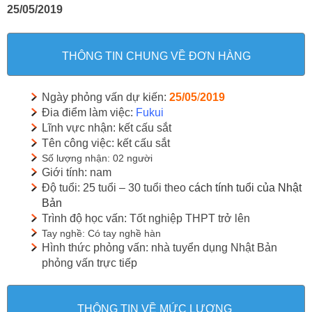
25/05/2019
THÔNG TIN CHUNG VỀ ĐƠN HÀNG
Ngày phỏng vấn dự kiến:
25
/05
/
2019
Đia điểm làm việc:
Fukui
Lĩnh vực nhận: kết cấu sắt
Tên công việc: kết cấu sắt
Số lượng nhận: 02 người
Giới tính: nam
Độ tuổi: 25 tuổi – 30 tuổi theo
cách tính tuổi của Nhật
Bản
Trình độ học vấn: Tốt nghiệp THPT trở lên
Tay nghề: Có tay nghề hàn
Hình thức phỏng vấn: nhà tuyển dụng Nhật Bản
phỏng vấn trực tiếp
THÔNG TIN VỀ MỨC LƯƠNG