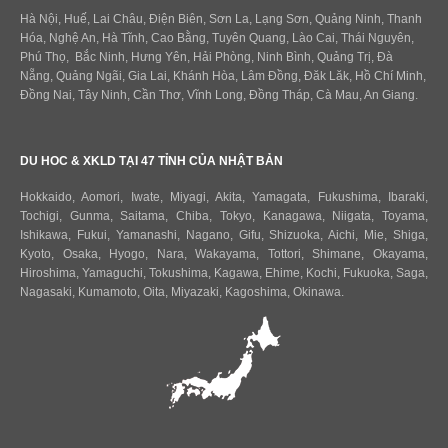
Hà Nội, Huế, Lai Châu, Điện Biên, Sơn La, Lạng Sơn, Quảng Ninh, Thanh
Hóa, Nghệ An, Hà Tĩnh, Cao Bằng, Tuyên Quang, Lào Cai, Thái Nguyên,
Phú Thọ, Bắc Ninh, Hưng Yên, Hải Phòng, Ninh Bình, Quảng Trị, Đà
Nẵng, Quảng Ngãi, Gia Lai, Khánh Hòa, Lâm Đồng, Đăk Lăk, Hồ Chí Minh,
Đồng Nai, Tây Ninh, Cần Thơ, Vĩnh Long, Đồng Tháp, Cà Mau, An Giang.
DU HOC & XKLD TẠI 47 TỈNH CỦA NHẬT BẢN
Hokkaido
,
Aomori
,
Iwate
,
Miyagi
,
Akita
,
Yamagata
,
Fukushima
,
Ibaraki
,
Tochigi
,
Gunma
,
Saitama
,
Chiba
,
Tokyo
,
Kanagawa
,
Niigata
,
Toyama
,
Ishikawa
,
Fukui,
Yamanashi
,
Nagano
,
Gifu
,
Shizuoka
,
Aichi
,
Mie
,
Shiga
,
Kyoto
,
Osaka
,
Hyogo
,
Nara
,
Wakayama
,
Tottori
,
Shimane
,
Okayama
,
Hiroshima
,
Yamaguchi
,
Tokushima
,
Kagawa
,
Ehime
,
Kochi
,
Fukuoka
,
Saga
,
Nagasaki
,
Kumamoto
,
Oita
,
Miyazaki
,
Kagoshima
,
Okinawa
.