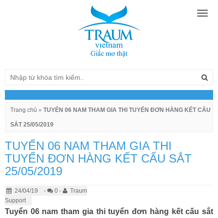
Togg
navig
Trang chủ
»
TUYỂN 06 NAM THAM GIA THI TUYỂN ĐƠN HÀNG KẾT CẤU
SẮT 25/05/2019
TUYỂN 06 NAM THAM GIA THI
TUYỂN ĐƠN HÀNG KẾT CẤU SẮT
25/05/2019
24/04/19
-
0 -
Traum
Support
Tuyển 06 nam tham gia thi tuyển đơn hàng kết cấu sắt