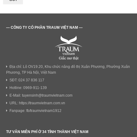
— CÔNG TY CỔ PHẦN TRAUM VIỆT NAM —
Địa chỉ: Lô OV19.20, Khu chức năng đô thị Xuân Phương, Phường Xuân
Phương, TP Hà Nội, Việt Nam
SĐT: 024 37 836 117
Hotline: 0969-911-139
E-Mail: tuyensinh@traumvietnam.com
URL: https://traumvietnam.com.vn
Fanpage: fb/traumvietnam1912
TƯ VẤN MIỄN PHÍ Ở 34 TỈNH THÀNH VIỆT NAM