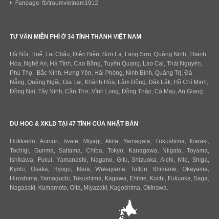
Fanpage: fb/traumvietnam1912
TƯ VẤN MIỄN PHÍ Ở 34 TỈNH THÀNH VIỆT NAM
Hà Nội, Huế, Lai Châu, Điện Biên, Sơn La, Lạng Sơn, Quảng Ninh, Thanh
Hóa, Nghệ An, Hà Tĩnh, Cao Bằng, Tuyên Quang, Lào Cai, Thái Nguyên,
Phú Thọ, Bắc Ninh, Hưng Yên, Hải Phòng, Ninh Bình, Quảng Trị, Đà
Nẵng, Quảng Ngãi, Gia Lai, Khánh Hòa, Lâm Đồng, Đăk Lăk, Hồ Chí Minh,
Đồng Nai, Tây Ninh, Cần Thơ, Vĩnh Long, Đồng Tháp, Cà Mau, An Giang.
DU HOC & XKLD TẠI 47 TỈNH CỦA NHẬT BẢN
Hokkaido
,
Aomori
,
Iwate
,
Miyagi
,
Akita
,
Yamagata
,
Fukushima
,
Ibaraki
,
Tochigi
,
Gunma
,
Saitama
,
Chiba
,
Tokyo
,
Kanagawa
,
Niigata
,
Toyama
,
Ishikawa
,
Fukui,
Yamanashi
,
Nagano
,
Gifu
,
Shizuoka
,
Aichi
,
Mie
,
Shiga
,
Kyoto
,
Osaka
,
Hyogo
,
Nara
,
Wakayama
,
Tottori
,
Shimane
,
Okayama
,
Hiroshima
,
Yamaguchi
,
Tokushima
,
Kagawa
,
Ehime
,
Kochi
,
Fukuoka
,
Saga
,
Nagasaki
,
Kumamoto
,
Oita
,
Miyazaki
,
Kagoshima
,
Okinawa
.