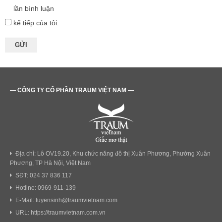
lần bình luận
kế tiếp của tôi.
— CÔNG TY CỔ PHẦN TRAUM VIỆT NAM —
Địa chỉ: Lô OV19.20, Khu chức năng đô thị Xuân Phương, Phường Xuân
Phương, TP Hà Nội, Việt Nam
SĐT: 024 37 836 117
Hotline: 0969-911-139
E-Mail: tuyensinh@traumvietnam.com
URL: https://traumvietnam.com.vn