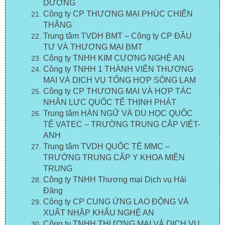
DƯƠNG
Công ty CP THƯƠNG MẠI PHÚC CHIẾN
THẮNG
Trung tâm TVDH BMT – Công ty CP ĐẦU
TƯ VÀ THƯƠNG MẠI BMT
Công ty TNHH KIM CƯƠNG NGHỆ AN
Công ty TNHH 1 THÀNH VIÊN THƯƠNG
MAI VÀ DỊCH VỤ TỔNG HỢP SÔNG LAM
Công ty CP THƯƠNG MAI VÀ HỢP TÁC
NHÂN LỰC QUỐC TẾ THỊNH PHÁT
Trung tâm HÀN NGỮ VÀ DU HỌC QUỐC
TẾ VATEC – TRƯỜNG TRUNG CẤP VIỆT-
ANH
Trung tâm TVDH QUỐC TẾ MMC –
TRƯỜNG TRUNG CẤP Y KHOA MIỀN
TRUNG
Công ty TNHH Thương mại Dịch vụ Hải
Đăng
Công ty CP CUNG ỨNG LAO ĐỘNG VÀ
XUẤT NHẬP KHẨU NGHỆ AN
Công ty TNHH THƯƠNG MẠI VÀ DỊCH VỤ