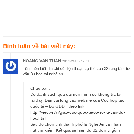
Bình luận về bài viết này:
HOÀNG VĂN TUẤN
28/03/2018 - 17:01
Tôi muốn biết địa chỉ số điện thoại. cụ thể của 32trung tâm tư
vấn Du học tại nghệ an
———————
Chào bạn,
Do danh sách quá dài nên mình sẽ không trả lời
tại đây. Bạn vui lòng vào website của Cục hơp tác
quốc tế – Bộ GDĐT theo link:
http://vied.vn/vi/giao-duc-quoc-te/co-so-tu-van-du-
hoc.html
Sau đó chọn tỉnh thành phố là Nghệ An và nhấn
nút tìm kiếm. Kết quả sẽ hiện đủ 32 đơn vị gồm